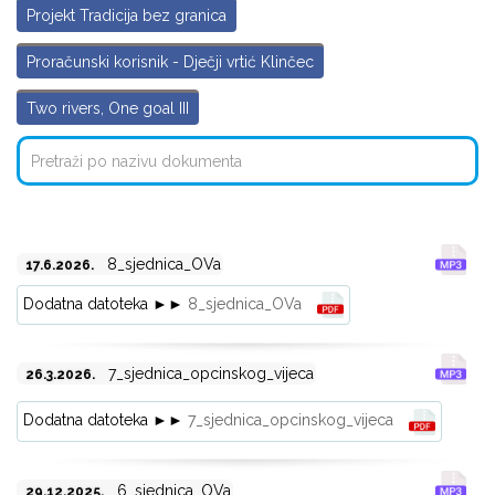
Projekt Tradicija bez granica
Proračunski korisnik - Dječji vrtić Klinčec
Two rivers, One goal III
8_sjednica_OVa
17.6.2026.
Dodatna datoteka ►►
8_sjednica_OVa
7_sjednica_opcinskog_vijeca
26.3.2026.
Dodatna datoteka ►►
7_sjednica_opcinskog_vijeca
6_sjednica_OVa
29.12.2025.