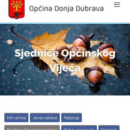
Sjednice Općinskog
Vijeća
Info arhiva
Javna nabava
Natječaji