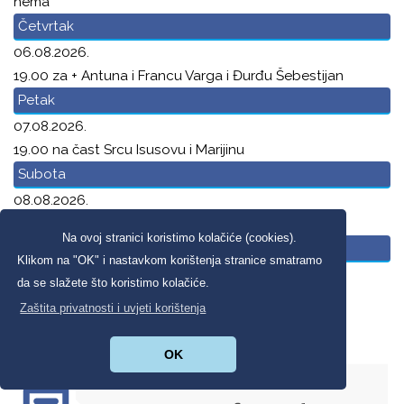
nema
Četvrtak
06.08.2026.
19.00 za + Antuna i Francu Varga i Đurđu Šebestijan
Petak
07.08.2026.
19.00 na čast Srcu Isusovu i Marijinu
Subota
08.08.2026.
19.00 za + Josipa Čmrlca
Na ovoj stranici koristimo kolačiće (cookies).
Nedjelja
Klikom na "OK" i nastavkom korištenja stranice smatramo
09.08.2026.
da se slažete što koristimo kolačiće.
7.30 za + Baru i obitelji Haramija i Horvat
Zaštita privatnosti i uvjeti korištenja
10.30 župna
OK