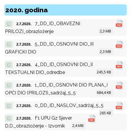
2020. godina
7_DD_ID_OBAVEZNI
2.7.2020.
2,3 MB
PRILOZI_obrazloženje
5_DD_ID_OSNOVNI DIO_III
2.7.2020.
2,3 MB
GRAFICKI DIO
4_DD_ID_OSNOVNI DIO_II
2.7.2020.
245,5 KB
TEKSTUALNI DIO_odredbe
1_DD_ID_OSNOVNI DIO PLANA_I
2.7.2020.
684,4 KB
OPĆI DIO (PRILOZI)_sadržaj_5_5
0_DD_ID_NASLOV_sadržaj_5_5
2.7.2020.
265 KB
F1 UPU Gz Sjever
2.7.2020.
2,4 MB
D.D._obrazloženje - Izvornik