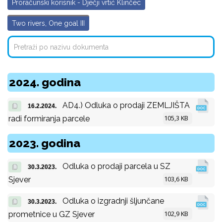
Proračunski korisnik - Dječji vrtić Klinčec
Two rivers, One goal III
2024. godina
AD4.) Odluka o prodaji ZEMLJIŠTA
16.2.2024.
105,3 KB
radi formiranja parcele
2023. godina
Odluka o prodaji parcela u SZ
30.3.2023.
103,6 KB
Sjever
Odluka o izgradnji šljunčane
30.3.2023.
102,9 KB
prometnice u GZ Sjever