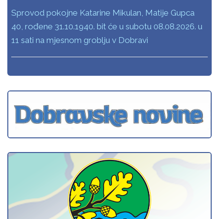
Sprovod pokojne Katarine Mikulan, Matije Gupca
40, rođene 31.10.1940. bit će u subotu 08.08.2026. u
11 sati na mjesnom groblju v Dobravi