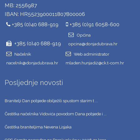
MB: 2556987
IBAN: HR5523900011807800006
+385 (0)40 688-919
+385 (0)91 6058-600
Općina
+385 (0)40 688-919
opcina@donjadubrava.hr
Načelnik
Web administrator
nacelnik@donjadubrava.hr
mladen.hunjadi2@ck.t-com.hr
Posljednje novosti
Branitelji Dan pobjede obilježili spustom starim t ...
Čestitka načelnika Vidovića povodom Dana pobjede i ...
Čestitka braniteljima Nevena Lisjaka