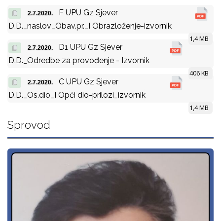
F UPU Gz Sjever
2.7.2020.
D.D._naslov_Obav.pr._I Obrazloženje-izvornik
1,4 MB
D1 UPU Gz Sjever
2.7.2020.
D.D._Odredbe za provođenje - Izvornik
406 KB
C UPU Gz Sjever
2.7.2020.
D.D._Os.dio_I Opći dio-prilozi_izvornik
1,4 MB
Sprovod