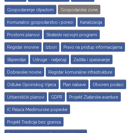
Gospodarenje otpadom
Gospodarske zone
Komunalno gospodarstvo i porezi
Kanalizacija
Prostorni planovi
Strateški razvojni programi
Registar imovine
Izbori
Pravo na pristup informacijama
Stipendije
Udruge - natječaji
Zaštita i spašavanje
Dobravske novine
Registar komunalne infrastrukture
Odluke Općinskog Vijeća
Plan nabave
Otvoreni podaci
Urbanistički planovi
GDPR
Projekt Zlatarske avanture
IC Palača Međimurske popevke
Projekt Tradicija bez granica