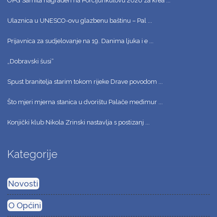
OPG Samita nagrađen na Porcijunkulovu 2026 za krea ...
Ulaznica u UNESCO-ovu glazbenu baštinu – Pal ...
Prijavnica za sudjelovanje na 19. Danima ljuka i e ...
„Dobravski šusi“
Spust branitelja starim tokom rijeke Drave povodom ...
Što mjeri mjerna stanica u dvorištu Palače međimur ...
Konjički klub Nikola Zrinski nastavlja s postizanj ...
Kategorije
Novosti
O Općini