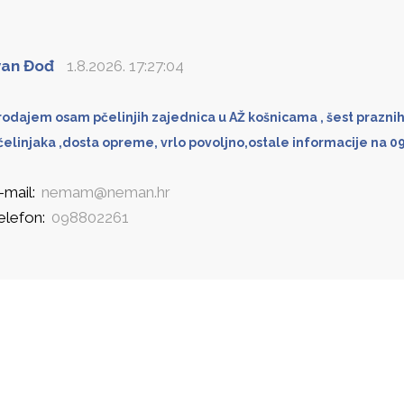
van Đođ
1.8.2026. 17:27:04
rodajem osam pčelinjih zajednica u AŽ košnicama , šest praznih 
čelinjaka ,dosta opreme, vrlo povoljno,ostale informacije na 0
-mail:
nemam@neman.hr
elefon:
098802261