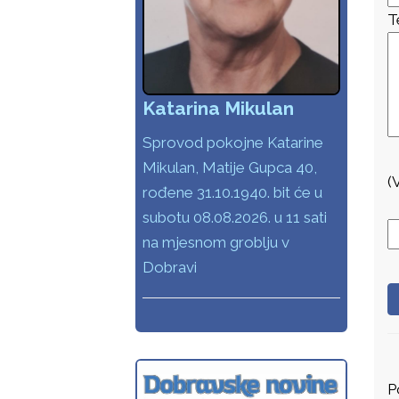
T
Katarina Mikulan
Sprovod pokojne Katarine
Mikulan, Matije Gupca 40,
(
rođene 31.10.1940. bit će u
subotu 08.08.2026. u 11 sati
na mjesnom groblju v
Dobravi
P