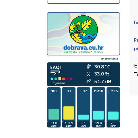
I
P
p
E
T