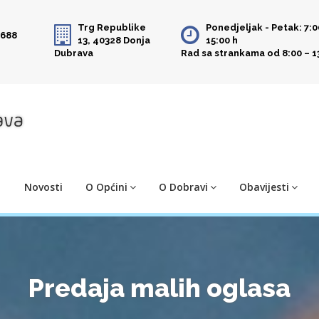
Trg Republike
Ponedjeljak - Petak: 7:0
 688
13, 40328 Donja
15:00 h
Dubrava
Rad sa strankama od 8:00 – 1
Novosti
O Općini
O Dobravi
Obavijesti
Predaja malih oglasa