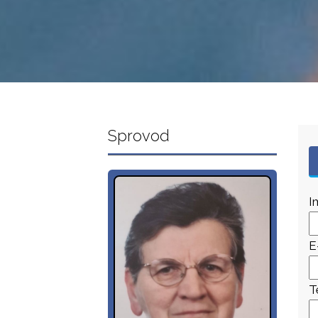
Sprovod
I
E
T