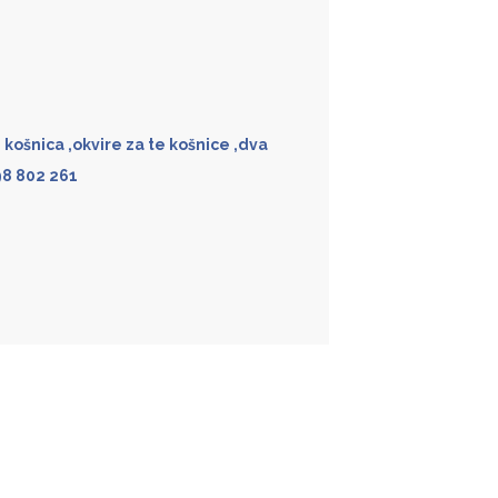
košnica ,okvire za te košnice ,dva
98 802 261