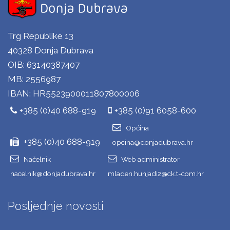
Trg Republike 13
40328 Donja Dubrava
OIB: 63140387407
MB: 2556987
IBAN: HR5523900011807800006
+385 (0)40 688-919
+385 (0)91 6058-600
Općina
+385 (0)40 688-919
opcina@donjadubrava.hr
Načelnik
Web administrator
nacelnik@donjadubrava.hr
mladen.hunjadi2@ck.t-com.hr
Posljednje novosti