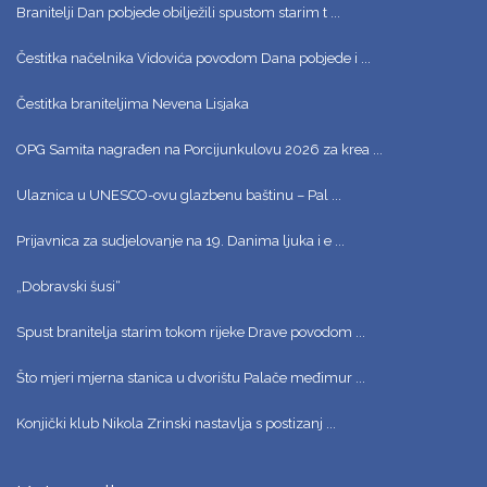
Branitelji Dan pobjede obilježili spustom starim t ...
Čestitka načelnika Vidovića povodom Dana pobjede i ...
Čestitka braniteljima Nevena Lisjaka
OPG Samita nagrađen na Porcijunkulovu 2026 za krea ...
Ulaznica u UNESCO-ovu glazbenu baštinu – Pal ...
Prijavnica za sudjelovanje na 19. Danima ljuka i e ...
„Dobravski šusi“
Spust branitelja starim tokom rijeke Drave povodom ...
Što mjeri mjerna stanica u dvorištu Palače međimur ...
Konjički klub Nikola Zrinski nastavlja s postizanj ...