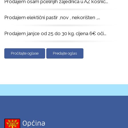
Prodajem osam pčelinjih zajednica u AŽ košnic
...
Prodajem elektični pastir ,nov , nekorišten ,
...
Prodajem janjce od 25 do 30 kg. cijena 6€ oči
...
Pročitajte oglase
Predajte oglas