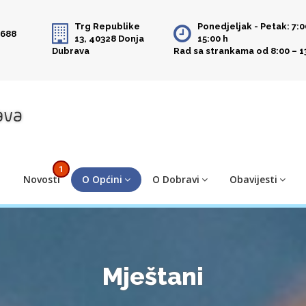
Trg Republike
Ponedjeljak - Petak: 7:0
 688
13, 40328 Donja
15:00 h
Dubrava
Rad sa strankama od 8:00 – 1
1
Novosti
O Općini
O Dobravi
Obavijesti
Mještani