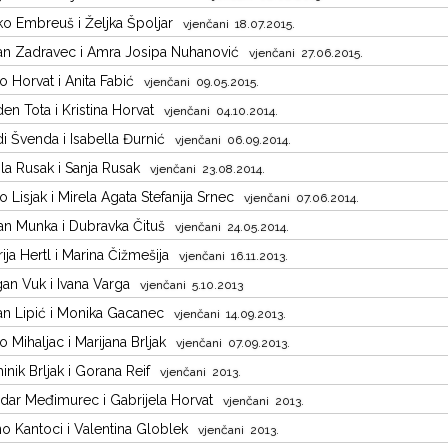
o Embreuš i Željka Špoljar
vjenčani 18.07.2015.
n Zadravec i Amra Josipa Nuhanović
vjenčani 27.06.2015.
o Horvat i Anita Fabić
vjenčani 09.05.2015.
en Tota i Kristina Horvat
vjenčani 04.10.2014.
i Švenda i Isabella Đurnić
vjenčani 06.09.2014.
la Rusak i Sanja Rusak
vjenčani 23.08.2014.
o Lisjak i Mirela Agata Stefanija Srnec
vjenčani 07.06.2014.
n Munka i Dubravka Čituš
vjenčani 24.05.2014.
ija Hertl i Marina Čižmešija
vjenčani 16.11.2013.
an Vuk i Ivana Varga
vjenčani 5.10.2013
n Lipić i Monika Gacanec
vjenčani 14.09.2013.
o Mihaljac i Marijana Brljak
vjenčani 07.09.2013.
nik Brljak i Gorana Reif
vjenčani 2013.
dar Međimurec i Gabrijela Horvat
vjenčani 2013.
o Kantoci i Valentina Globlek
vjenčani 2013.