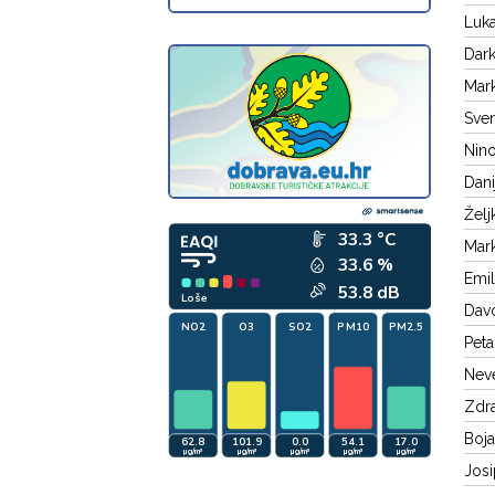
Luka
Dark
Mark
Sven
Nino
Dani
Želj
Mark
Emil
Davo
Peta
Neve
Zdra
Boja
Josi