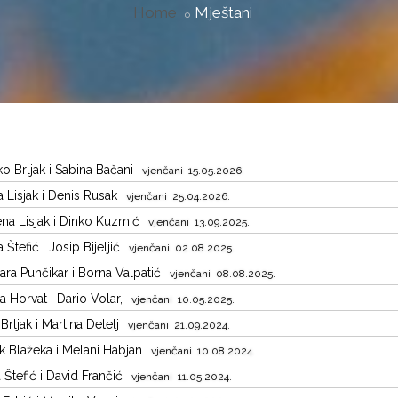
Home
Mještani
o Brljak i Sabina Bačani
vjenčani 15.05.2026.
a Lisjak i Denis Rusak
vjenčani 25.04.2026.
na Lisjak i Dinko Kuzmić
vjenčani 13.09.2025.
a Štefić i Josip Bijeljić
vjenčani 02.08.2025.
ra Punčikar i Borna Valpatić
vjenčani 08.08.2025.
a Horvat i Dario Volar,
vjenčani 10.05.2025.
 Brljak i Martina Detelj
vjenčani 21.09.2024.
ik Blažeka i Melani Habjan
vjenčani 10.08.2024.
 Štefić i David Frančić
vjenčani 11.05.2024.