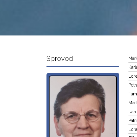
Sprovod
Mark
Karl
Lore
Petr
Tama
Mart
Ivan
Patr
Lora