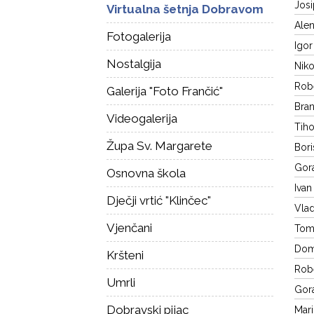
Josi
Virtualna šetnja Dobravom
Alen
Fotogalerija
Igor
Nostalgija
Niko
Robe
Galerija "Foto Frančić"
Bran
Videogalerija
Tiho
Župa Sv. Margarete
Bori
Gora
Osnovna škola
Ivan
Dječji vrtić "Klinčec"
Vlad
Vjenčani
Tomi
Domi
Kršteni
Robe
Umrli
Gora
Dobravski pijac
Mari