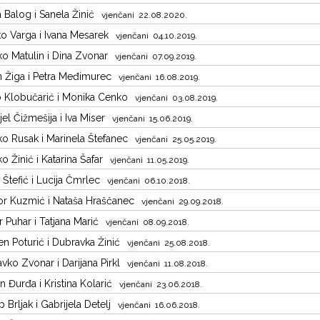
 Balog i Sanela Žinić
vjenčani 22.08.2020.
o Varga i Ivana Mesarek
vjenčani 04.10.2019.
o Matulin i Dina Zvonar
vjenčani 07.09.2019.
 Žiga i Petra Međimurec
vjenčani 16.08.2019.
 Klobučarić i Monika Cenko
vjenčani 03.08.2019.
jel Čižmešija i Iva Miser
vjenčani 15.06.2019.
ko Rusak i Marinela Štefanec
vjenčani 25.05.2019.
o Žinić i Katarina Šafar
vjenčani 11.05.2019.
 Štefić i Lucija Čmrlec
vjenčani 06.10.2018.
r Kuzmić i Nataša Hraščanec
vjenčani 29.09.2018.
r Puhar i Tatjana Marić
vjenčani 08.09.2018.
n Poturić i Dubravka Žinić
vjenčani 25.08.2018.
vko Zvonar i Darijana Pirkl
vjenčani 11.08.2018.
n Đurđa i Kristina Kolarić
vjenčani 23.06.2018.
p Brljak i Gabrijela Detelj
vjenčani 16.06.2018.