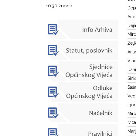
10.30 župna
Deja
Andr
Deja
Miro
Želj
Anam
Vlad
Dani
Sini
Saša
Vedr
Igor
Miro
Ivic
Mari