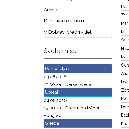
Mark
Arhiva
Zora
Dobrava to smo mi
Mari
V Dobravi pred 15 ljet
Mlad
Sand
Niko
Svete mise
Mari
Gora
Ponedjeljak
Andr
03.08.2026.
Drag
19.00 za + Darka Šveca
Zora
Utorak
Mari
04.08.2026.
Domi
19.00 za + Dragutina i Veronu
Boži
Pongrac
Srijeda
Krun