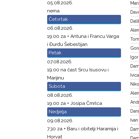
05.08.2026.
Mari
nema
Davo
Četvrtak
Dali
06.08.2026.
Alen
19.00 za + Antuna i Francu Varga
Tomi
i Đurđu Šebestijan
Gora
Petak
Igor
07.08.2026.
Dami
19.00 na čast Srcu Isusovu i
Ivic
Marijinu
Niko
Subota
Alen
08.08.2026.
Andr
19.00 za + Josipa Čmrlca
Dani
Nedjelja
Ivan
09.08.2026.
7.30 za + Baru i obitelji Haramija i
Dami
Horvat
Dami