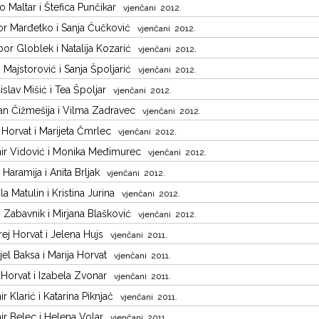
o Maltar i Štefica Punčikar
vjenčani 2012.
r Marđetko i Sanja Čučković
vjenčani 2012.
bor Globlek i Natalija Kozarić
vjenčani 2012.
 Majstorović i Sanja Špoljarić
vjenčani 2012.
slav Mišić i Tea Špoljar
vjenčani 2012.
n Čižmešija i Vilma Zadravec
vjenčani 2012.
 Horvat i Marijeta Čmrlec
vjenčani 2012.
r Vidović i Monika Međimurec
vjenčani 2012.
a Haramija i Anita Brljak
vjenčani 2012.
la Matulin i Kristina Jurina
vjenčani 2012.
 Zabavnik i Mirjana Blašković
vjenčani 2012.
ej Horvat i Jelena Hujs
vjenčani 2011.
jel Baksa i Marija Horvat
vjenčani 2011.
 Horvat i Izabela Zvonar
vjenčani 2011.
r Klarić i Katarina Piknjač
vjenčani 2011.
r Belec i Helena Volar
vjenčani 2011.