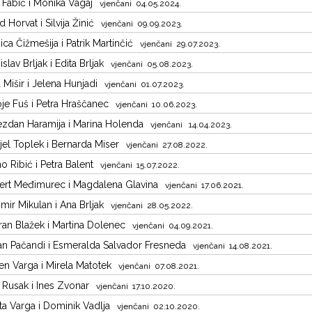
p Fabić i Monika Vagaj
vjenčani 04.05.2024.
d Horvat i Silvija Žinić
vjenčani 09.09.2023.
ica Čižmešija i Patrik Martinčić
vjenčani 29.07.2023.
slav Brljak i Edita Brljak
vjenčani 05.08.2023.
 Mišir i Jelena Hunjadi
vjenčani 01.07.2023.
je Fuš i Petra Hraščanec
vjenčani 10.06.2023.
ezdan Haramija i Marina Holenda
vjenčani 14.04.2023.
jel Toplek i Bernarda Miser
vjenčani 27.08.2022.
o Ribić i Petra Balent
vjenčani 15.07.2022.
rt Međimurec i Magdalena Glavina
vjenčani 17.06.2021.
mir Mikulan i Ana Brljak
vjenčani 28.05.2022.
an Blažek i Martina Dolenec
vjenčani 04.09.2021.
n Pačandi i Esmeralda Salvador Fresneda
vjenčani 14.08.2021.
en Varga i Mirela Matotek
vjenčani 07.08.2021.
p Rusak i Ines Zvonar
vjenčani 17.10.2020.
ta Varga i Dominik Vadlja
vjenčani 02.10.2020.