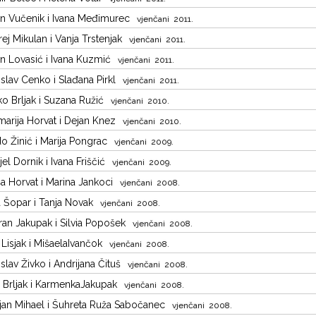
n Vučenik i Ivana Međimurec
vjenčani 2011.
ej Mikulan i Vanja Trstenjak
vjenčani 2011.
n Lovasić i Ivana Kuzmić
vjenčani 2011.
slav Cenko i Slađana Pirkl
vjenčani 2011.
ko Brljak i Suzana Ružić
vjenčani 2010.
arija Horvat i Dejan Knez
vjenčani 2010.
o Žinić i Marija Pongrac
vjenčani 2009.
jel Dornik i Ivana Friščić
vjenčani 2009.
ša Horvat i Marina Jankoci
vjenčani 2008.
 Šopar i Tanja Novak
vjenčani 2008.
an Jakupak i Silvia Popošek
vjenčani 2008.
 Lisjak i MišaelaIvančok
vjenčani 2008.
slav Živko i Andrijana Čituš
vjenčani 2008.
a Brljak i KarmenkaJakupak
vjenčani 2008.
jan Mihael i Šuhreta Ruža Sabočanec
vjenčani 2008.