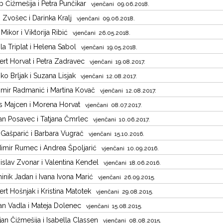
p Čižmešija i Petra Punčikar
vjenčani 09.06.2018.
 Zvošec i Darinka Kralj
vjenčani 09.06.2018.
 Mikor i Viktorija Ribić
vjenčani 26.05.2018.
la Triplat i Helena Sabol
vjenčani 19.05.2018.
rt Horvat i Petra Zadravec
vjenčani 19.08.2017.
ko Brljak i Suzana Lisjak
vjenčani 12.08.2017.
mir Radmanić i Martina Kovač
vjenčani 12.08.2017.
s Majcen i Morena Horvat
vjenčani 08.07.2017.
n Posavec i Tatjana Čmrlec
vjenčani 10.06.2017.
 Gašparić i Barbara Vugrač
vjenčani 15.10.2016.
imir Rumec i Andrea Špoljarić
vjenčani 10.09.2016.
slav Zvonar i Valentina Kenđel
vjenčani 18.06.2016.
nik Jadan i Ivana Ivona Marić
vjenčani 26.09.2015.
rt Hošnjak i Kristina Matotek
vjenčani 29.08.2015.
n Vadla i Mateja Dolenec
vjenčani 15.08.2015.
jan Čižmešija i Isabella Classen
vjenčani 08.08.2015.