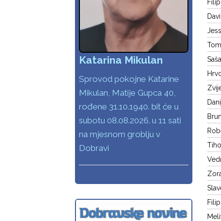
Fili
Davi
Jess
Tomi
Katarina Mikulan
Saša
Hrvo
Sprovod pokojne Katarine
Zvij
Mikulan, Matije Gupca 40,
Dani
rođene 31.10.1940. bit će u
Brun
subotu 08.08.2026. u 11 sati
Robe
na mjesnom groblju v
Tiho
Dobravi
Vedr
Zora
Slav
Fili
Meli