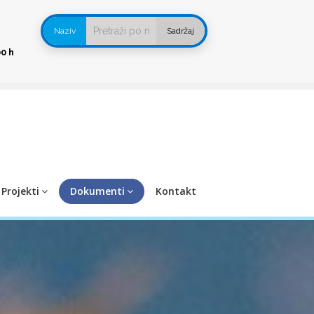
-
Naziv
Sadržaj
0 h
Projekti
Dokumenti
Kontakt