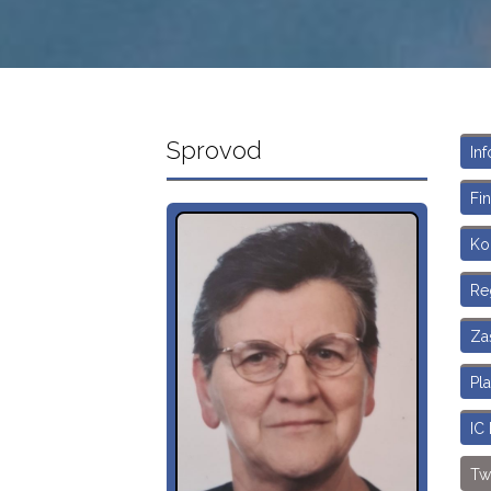
Sprovod
Inf
Fin
Ko
Re
Zaš
Pl
IC
Two