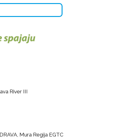
va River III
A-DRAVA, Mura Regija EGTC