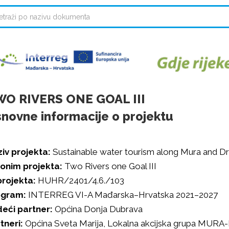
O RIVERS ONE GOAL III
novne informacije o projektu
iv projekta:
Sustainable water tourism along Mura and Dra
onim projekta:
Two Rivers one Goal III
projekta:
HUHR/2401/4.6./103
ogram:
INTERREG VI-A Mađarska–Hrvatska 2021–2027
eći partner:
Općina Donja Dubrava
tneri:
Općina Sveta Marija, Lokalna akcijska grupa MUR