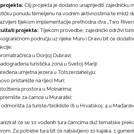
j projekta:
Cilj projekta je dodatno unaprijediti zajedničk
ističku ponudu temeljenu na vodnim aktivnostima te imidž des
razvijeni tijekom implementacije prethodna dva „Two Rivers
ultati projekta:
Tijekom provedbe, zajednički održivi turi
kograničnom području uz rijeke Muru i Dravu bit će dodatno
kcije:
 promatračnica u Donjoj Dubravi;
 nadograđena turistička zona u Svetoj Mariji;
 uređena umjetna jezera u Tótszerdahelyju;
novo pristanište na rijeci Muri;
 izložbena prostora u Molnárima;
 spremište za čamce u Murarátki;
0 odmorišta za turiste/bicikliste (6 u Hrvatskoj, 4 u Mađarsko
anizirat će se 10 vođenih tura čamcima duž tematske prek
vom. Za potrebe tura bit će nabavljeno 10 kajaka, 1 gumeni 