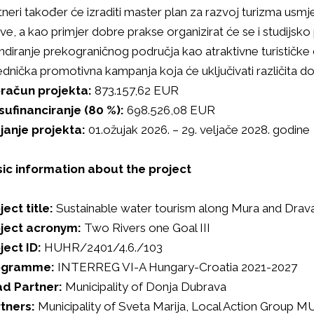
tneri također će izraditi master plan za razvoj turizma usmj
ve, a kao primjer dobre prakse organizirat će se i studijsk
ndiranje prekograničnog područja kao atraktivne turističke 
ednička promotivna kampanja koja će uključivati različita d
račun projekta:
873.157,62 EUR
sufinanciranje (80 %):
698.526,08 EUR
janje projekta:
01.ožujak 2026. – 29. veljače 2028. godine
ic information about the project
ject title:
Sustainable water tourism along Mura and Drava 
ject acronym:
Two Rivers one Goal III
ject ID:
HUHR/2401/4.6./103
ogramme:
INTERREG VI-A Hungary-Croatia 2021-2027
d Partner:
Municipality of Donja Dubrava
tners:
Municipality of Sveta Marija, Local Action Grou