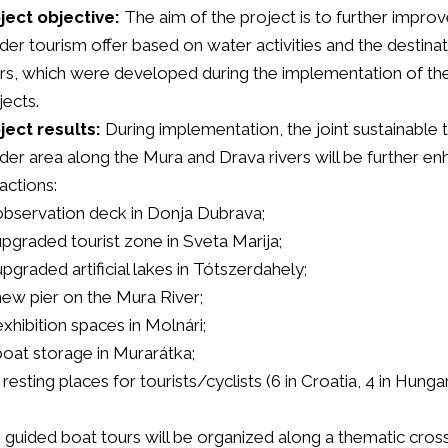
ject objective:
The aim of the project is to further improv
der tourism offer based on water activities and the destin
ers, which were developed during the implementation of th
jects.
ject results:
During implementation, the joint sustainable 
der area along the Mura and Drava rivers will be further en
actions:
 observation deck in Donja Dubrava;
 upgraded tourist zone in Sveta Marija;
 upgraded artificial lakes in Tótszerdahely;
 new pier on the Mura River;
exhibition spaces in Molnári;
 boat storage in Murarátka;
 resting places for tourists/cyclists (6 in Croatia, 4 in Hungar
 guided boat tours will be organized along a thematic cro