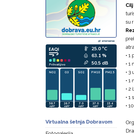
Cil
tur
su 
Rez
pre
atra
• 1
• 1
• 3
• 1 
• 2
• 1
• 1
Virtualna šetnja Dobravom
Org
Dra
Fotogalerija