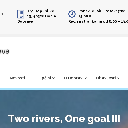
Trg Republike
Ponedjeljak - Petak: 7:00 
88
13, 40328 Donja
15:00 h
Dubrava
Rad sa strankama od 8:00 – 13:0
Novosti
O Općini
O Dobravi
Obavijesti
Two rivers, One goal III