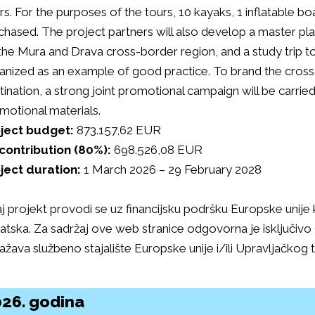
ers. For the purposes of the tours, 10 kayaks, 1 inflatable boa
chased. The project partners will also develop a master p
the Mura and Drava cross-border region, and a study trip t
anized as an example of good practice. To brand the cross-
tination, a strong joint promotional campaign will be carried
motional materials.
ject budget:
873.157,62 EUR
contribution (80%):
698.526,08 EUR
ject duration:
1 March 2026 – 29 February 2028
j projekt provodi se uz financijsku podršku Europske unij
atska. Za sadržaj ove web stranice odgovorna je isključivo
ažava službeno stajalište Europske unije i/ili Upravljačkog 
26. godina