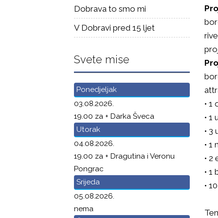
Pro
Dobrava to smo mi
bor
V Dobravi pred 15 ljet
riv
pro
Svete mise
Pro
bor
Ponedjeljak
attr
• 1
03.08.2026.
19.00 za + Darka Šveca
• 1
Utorak
• 3
04.08.2026.
• 1
19.00 za + Dragutina i Veronu
• 2 
Pongrac
• 1
Srijeda
• 10
05.08.2026.
nema
Ten