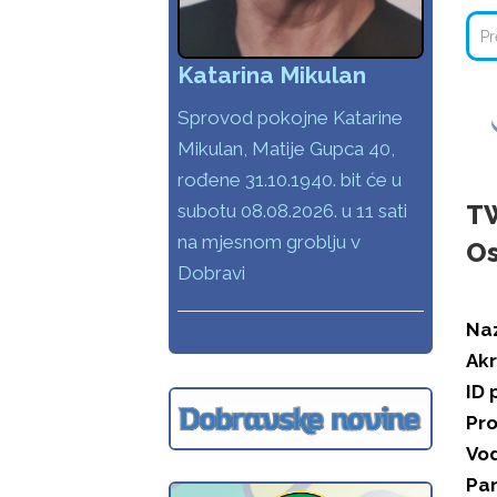
Katarina Mikulan
Sprovod pokojne Katarine
Mikulan, Matije Gupca 40,
rođene 31.10.1940. bit će u
TW
subotu 08.08.2026. u 11 sati
na mjesnom groblju v
Os
Dobravi
Naz
Akr
ID 
Pr
Vod
Par