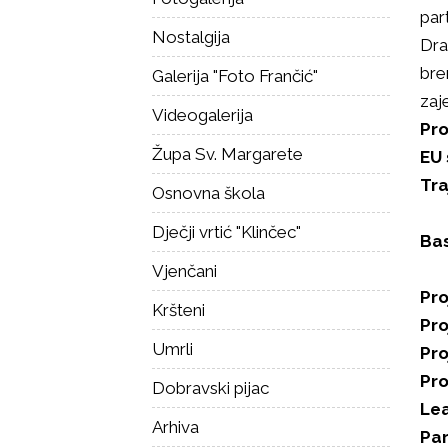
par
Nostalgija
Dra
bre
Galerija "Foto Frančić"
zaj
Videogalerija
Pro
Župa Sv. Margarete
EU 
Tra
Osnovna škola
Dječji vrtić "Klinčec"
Bas
Vjenčani
Pro
Kršteni
Pro
Umrli
Pro
Pr
Dobravski pijac
Lea
Arhiva
Par