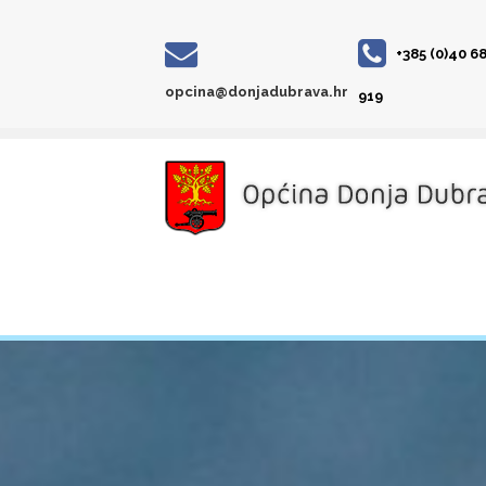
+385 (0)40 6
opcina@donjadubrava.hr
919