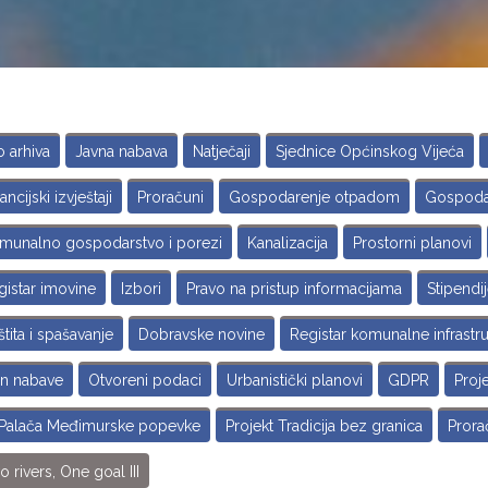
o arhiva
Javna nabava
Natječaji
Sjednice Općinskog Vijeća
ancijski izvještaji
Proračuni
Gospodarenje otpadom
Gospoda
munalno gospodarstvo i porezi
Kanalizacija
Prostorni planovi
gistar imovine
Izbori
Pravo na pristup informacijama
Stipendi
tita i spašavanje
Dobravske novine
Registar komunalne infrastru
an nabave
Otvoreni podaci
Urbanistički planovi
GDPR
Proj
 Palača Međimurske popevke
Projekt Tradicija bez granica
Prorač
 rivers, One goal III