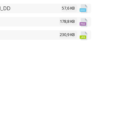
57,6 KB
I_DD
178,8 KB
230,9 KB