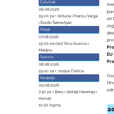
Četvrtak
riv
06.08.2026.
pur
19.00 za + Antuna i Francu Varga
on 
i Đurđu Šebestijan
org
Petak
des
07.08.2026.
pro
19.00 na čast Srcu Isusovu i
Pro
Marijinu
EU 
Subota
Pro
08.08.2026.
19.00 za + Josipa Čmrlca
Ova
Nedjelja
Hrv
09.08.2026.
odr
7.30 za + Baru i obitelji Haramija i
Horvat
10.30 župna
20