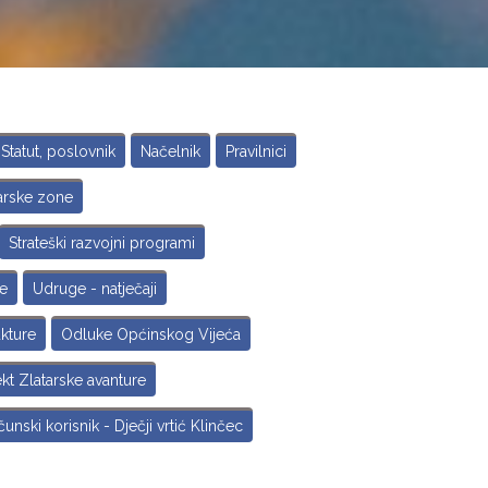
Statut, poslovnik
Načelnik
Pravilnici
rske zone
Strateški razvojni programi
je
Udruge - natječaji
kture
Odluke Općinskog Vijeća
ekt Zlatarske avanture
unski korisnik - Dječji vrtić Klinčec