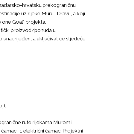
u mađarsko-hrvatsku prekograničnu
tinacije uz rijeke Muru i Dravu, a koji
 one Goal“ projekta.
stički proizvod/ponuda u
 unaprijeđen, a uključivat će sljedeće
j).
ogranične rute rijekama Murom i
čamac i 1 električni čamac. Projektni