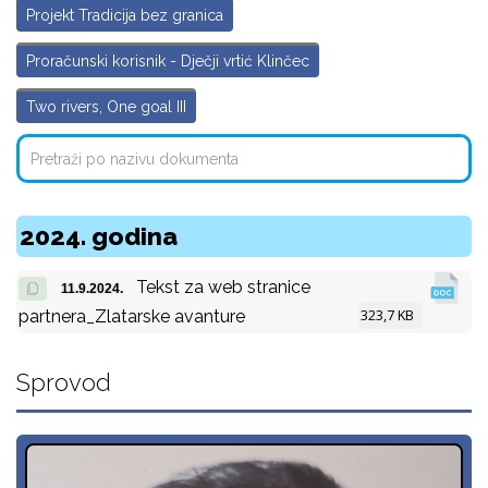
Projekt Tradicija bez granica
Proračunski korisnik - Dječji vrtić Klinčec
Two rivers, One goal III
2024. godina
Tekst za web stranice
11.9.2024.
323,7 KB
partnera_Zlatarske avanture
Sprovod