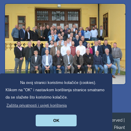
Na ovoj stranici koristimo kolačiće (cookies).
Svi dobravski košarkaši
Klikom na "OK" i nastavkom korištenja stranice smatramo
da se slažete što koristimo kolačiće.
Zaštita privatnosti i uvjeti korištenja
Copyright ©2026. Općina Donja Dubrava All Rights Reserved |
OK
Zaštita privatnosti
|
Digitalna pristupačnost
| Izrada:
Pikant