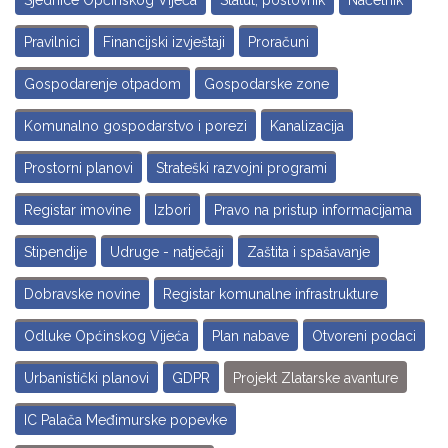
Sjednice Općinskog Vijeća
Statut, poslovnik
Načelnik
Pravilnici
Financijski izvještaji
Proračuni
Gospodarenje otpadom
Gospodarske zone
Komunalno gospodarstvo i porezi
Kanalizacija
Prostorni planovi
Strateški razvojni programi
Registar imovine
Izbori
Pravo na pristup informacijama
Stipendije
Udruge - natječaji
Zaštita i spašavanje
Dobravske novine
Registar komunalne infrastrukture
Odluke Općinskog Vijeća
Plan nabave
Otvoreni podaci
Urbanistički planovi
GDPR
Projekt Zlatarske avanture
IC Palača Međimurske popevke