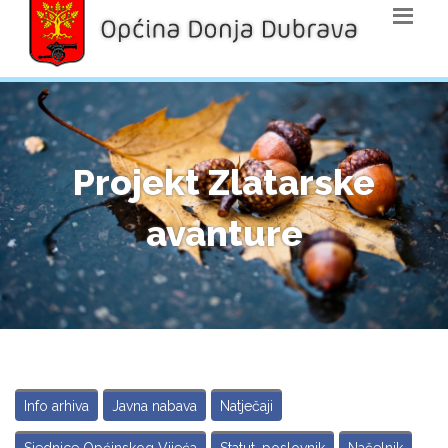
Projekt Zlatarske
avanture
Info arhiva
Javna nabava
Natječaji