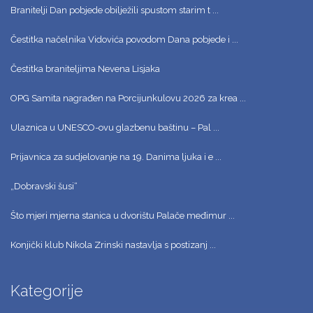
Branitelji Dan pobjede obilježili spustom starim t ...
Čestitka načelnika Vidovića povodom Dana pobjede i ...
Čestitka braniteljima Nevena Lisjaka
OPG Samita nagrađen na Porcijunkulovu 2026 za krea ...
Ulaznica u UNESCO-ovu glazbenu baštinu – Pal ...
Prijavnica za sudjelovanje na 19. Danima ljuka i e ...
„Dobravski šusi“
Što mjeri mjerna stanica u dvorištu Palače međimur ...
Konjički klub Nikola Zrinski nastavlja s postizanj ...
Kategorije