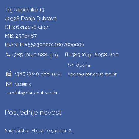
Trg Republike 13
40328 Donja Dubrava
OIB: 63140387407
MB: 2556987
IBAN: HR5523900011807800006
+385 (0)40 688-919
+385 (0)91 6058-600
Općina
+385 (0)40 688-919
opcina@donjadubrava.hr
Načelnik
nacelnik@donjadubrava.hr
Posljednje novosti
Nautički klub „Fljojsar“ organizira 17 ...