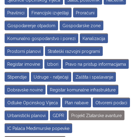
Sjednice Općinskog Vijeća
Statut, poslovnik
Načelnik
Pravilnici
Financijski izvještaji
Proračuni
Gospodarenje otpadom
Gospodarske zone
Komunalno gospodarstvo i porezi
Kanalizacija
Prostorni planovi
Strateški razvojni programi
Registar imovine
Izbori
Pravo na pristup informacijama
Stipendije
Udruge - natječaji
Zaštita i spašavanje
Dobravske novine
Registar komunalne infrastrukture
Odluke Općinskog Vijeća
Plan nabave
Otvoreni podaci
Urbanistički planovi
GDPR
Projekt Zlatarske avanture
IC Palača Međimurske popevke