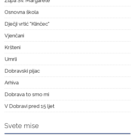
Župa Sv. Margarete
Osnovna škola
Dječji vrtić "Klinčec"
Vjenčani
Kršteni
Umrli
Dobravski pijac
Arhiva
Dobrava to smo mi
V Dobravi pred 15 ljet
Svete mise