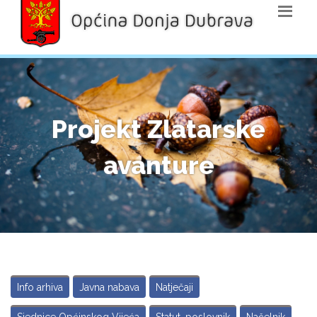
Projekt Zlatarske
avanture
Info arhiva
Javna nabava
Natječaji