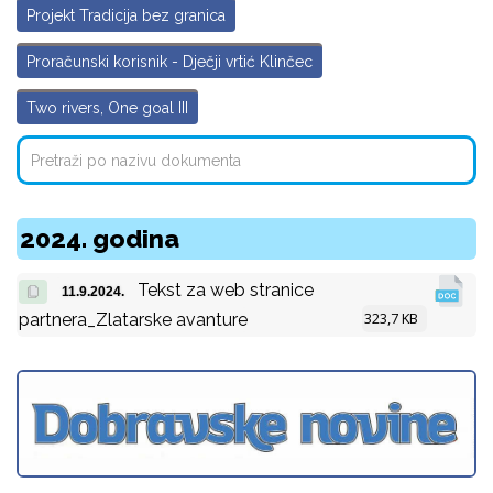
Projekt Tradicija bez granica
Proračunski korisnik - Dječji vrtić Klinčec
Two rivers, One goal III
2024. godina
Tekst za web stranice
11.9.2024.
323,7 KB
partnera_Zlatarske avanture