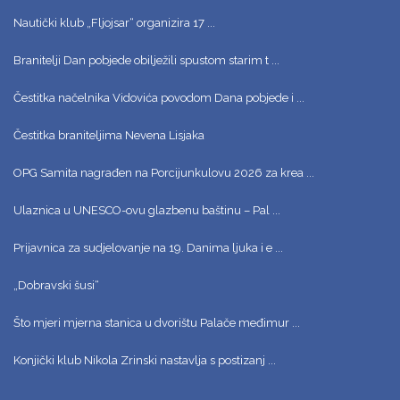
Nautički klub „Fljojsar“ organizira 17 ...
Branitelji Dan pobjede obilježili spustom starim t ...
Čestitka načelnika Vidovića povodom Dana pobjede i ...
Čestitka braniteljima Nevena Lisjaka
OPG Samita nagrađen na Porcijunkulovu 2026 za krea ...
Ulaznica u UNESCO-ovu glazbenu baštinu – Pal ...
Prijavnica za sudjelovanje na 19. Danima ljuka i e ...
„Dobravski šusi“
Što mjeri mjerna stanica u dvorištu Palače međimur ...
Konjički klub Nikola Zrinski nastavlja s postizanj ...