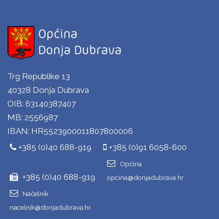
Trg Republike 13
40328 Donja Dubrava
OIB: 63140387407
MB: 2556987
IBAN: HR5523900011807800006
+385 (0)40 688-919
+385 (0)91 6058-600
Općina
+385 (0)40 688-919
opcina@donjadubrava.hr
Načelnik
nacelnik@donjadubrava.hr