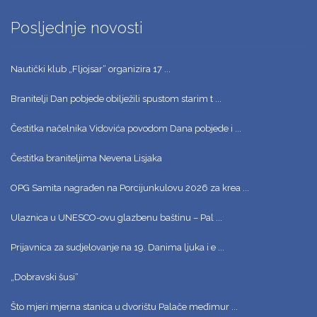
Posljednje novosti
Nautički klub „Fljojsar“ organizira 17 ...
Branitelji Dan pobjede obilježili spustom starim t ...
Čestitka načelnika Vidovića povodom Dana pobjede i ...
Čestitka braniteljima Nevena Lisjaka
OPG Samita nagrađen na Porcijunkulovu 2026 za krea ...
Ulaznica u UNESCO-ovu glazbenu baštinu – Pal ...
Prijavnica za sudjelovanje na 19. Danima ljuka i e ...
„Dobravski šusi“
Što mjeri mjerna stanica u dvorištu Palače međimur ...