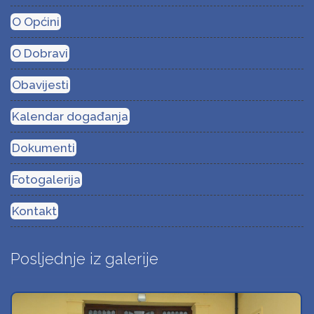
O Općini
O Dobravi
Obavijesti
Kalendar događanja
Dokumenti
Fotogalerija
Kontakt
Posljednje iz galerije