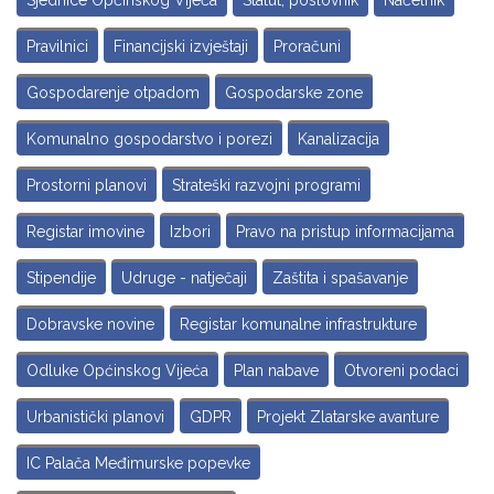
Sjednice Općinskog Vijeća
Statut, poslovnik
Načelnik
Pravilnici
Financijski izvještaji
Proračuni
Gospodarenje otpadom
Gospodarske zone
Komunalno gospodarstvo i porezi
Kanalizacija
Prostorni planovi
Strateški razvojni programi
Registar imovine
Izbori
Pravo na pristup informacijama
Stipendije
Udruge - natječaji
Zaštita i spašavanje
Dobravske novine
Registar komunalne infrastrukture
Odluke Općinskog Vijeća
Plan nabave
Otvoreni podaci
Urbanistički planovi
GDPR
Projekt Zlatarske avanture
IC Palača Međimurske popevke