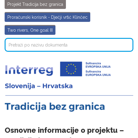
Projekt Tradicija bez granica
Proračunski korisnik - Dječji vrtić Klinčec
Two rivers, One goal III
Osnovne informacije o projektu –