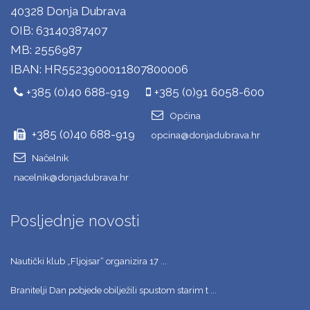
40328 Donja Dubrava
OIB: 63140387407
MB: 2556987
IBAN: HR5523900011807800006
+385 (0)40 688-919
+385 (0)91 6058-600
Općina
+385 (0)40 688-919
opcina@donjadubrava.hr
Načelnik
nacelnik@donjadubrava.hr
Posljednje novosti
Nautički klub „Fljojsar“ organizira 17 ...
Branitelji Dan pobjede obilježili spustom starim t ...