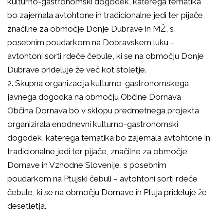
kulturno-gastronomski dogodek, katerega tematika
bo zajemala avtohtone in tradicionalne jedi ter pijače,
značilne za območje Donje Dubrave in MŽ, s
posebnim poudarkom na Dobravskem luku –
avtohtoni sorti rdeče čebule, ki se na območju Donje
Dubrave prideluje že več kot stoletje.
2. Skupna organizacija kulturno-gastronomskega
javnega dogodka na območju Občine Dornava
Občina Dornava bo v sklopu predmetnega projekta
organizirala enodnevni kulturno-gastronomski
dogodek, katerega tematika bo zajemala avtohtone in
tradicionalne jedi ter pijače, značilne za območje
Dornave in Vzhodne Slovenije, s posebnim
poudarkom na Ptujski čebuli – avtohtoni sorti rdeče
čebule, ki se na območju Dornave in Ptuja prideluje že
desetletja.