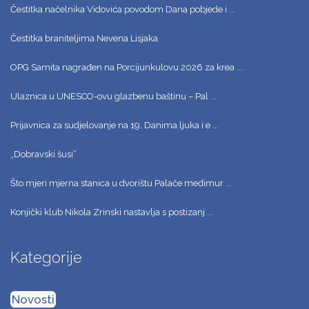
Čestitka načelnika Vidovića povodom Dana pobjede i ...
Čestitka braniteljima Nevena Lisjaka
OPG Samita nagrađen na Porcijunkulovu 2026 za krea ...
Ulaznica u UNESCO-ovu glazbenu baštinu – Pal ...
Prijavnica za sudjelovanje na 19. Danima ljuka i e ...
„Dobravski šusi“
Što mjeri mjerna stanica u dvorištu Palače međimur ...
Konjički klub Nikola Zrinski nastavlja s postizanj ...
Kategorije
Novosti