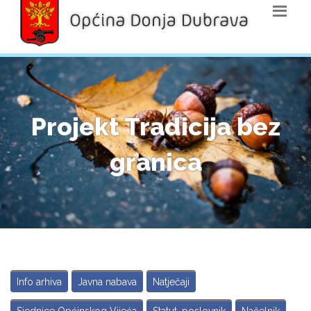
Projekt Tradicija bez
granica
Info arhiva
Javna nabava
Natječaji