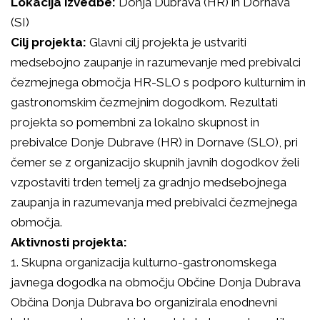
Lokacija izvedbe:
Donja Dubrava (HR) in Dornava
(SI)
Cilj projekta:
Glavni cilj projekta je ustvariti
medsebojno zaupanje in razumevanje med prebivalci
čezmejnega območja HR-SLO s podporo kulturnim in
gastronomskim čezmejnim dogodkom. Rezultati
projekta so pomembni za lokalno skupnost in
prebivalce Donje Dubrave (HR) in Dornave (SLO), pri
čemer se z organizacijo skupnih javnih dogodkov želi
vzpostaviti trden temelj za gradnjo medsebojnega
zaupanja in razumevanja med prebivalci čezmejnega
območja.
Aktivnosti projekta:
1. Skupna organizacija kulturno-gastronomskega
javnega dogodka na območju Občine Donja Dubrava
Občina Donja Dubrava bo organizirala enodnevni