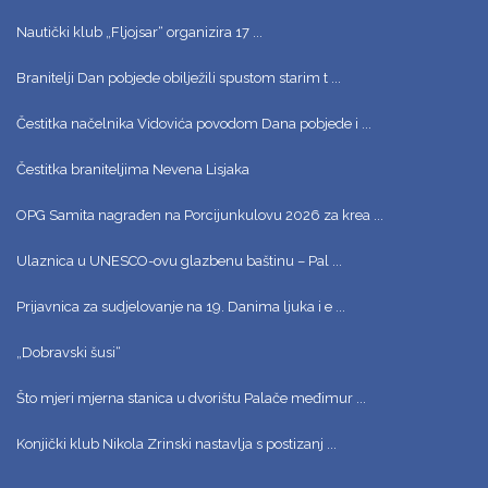
Nautički klub „Fljojsar“ organizira 17 ...
Branitelji Dan pobjede obilježili spustom starim t ...
Čestitka načelnika Vidovića povodom Dana pobjede i ...
Čestitka braniteljima Nevena Lisjaka
OPG Samita nagrađen na Porcijunkulovu 2026 za krea ...
Ulaznica u UNESCO-ovu glazbenu baštinu – Pal ...
Prijavnica za sudjelovanje na 19. Danima ljuka i e ...
„Dobravski šusi“
Što mjeri mjerna stanica u dvorištu Palače međimur ...
Konjički klub Nikola Zrinski nastavlja s postizanj ...