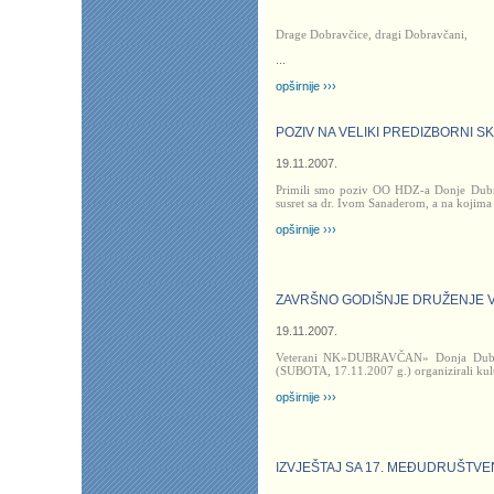
Drage Dobravčice, dragi Dobravčani,
...
opširnije ›››
POZIV NA VELIKI PREDIZBORNI S
19.11.2007.
Primili smo poziv OO HDZ-a Donje Dubr
susret sa dr. Ivom Sanaderom, a na kojima ć
opširnije ›››
ZAVRŠNO GODIŠNJE DRUŽENJE 
19.11.2007.
Veterani NK»DUBRAVČAN» Donja Dubra
(SUBOTA, 17.11.2007 g.) organizirali kul
opširnije ›››
IZVJEŠTAJ SA 17. MEĐUDRUŠTVEN