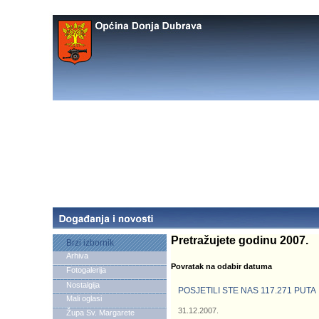
Pretražujete godinu 2007.
Brzi izbornik
Arhiva
Povratak na odabir datuma
Fotogalerija
Nostalgija
POSJETILI STE NAS 117.271 PUTA
Mali oglasi
31.12.2007.
Župa Sv. Margarete