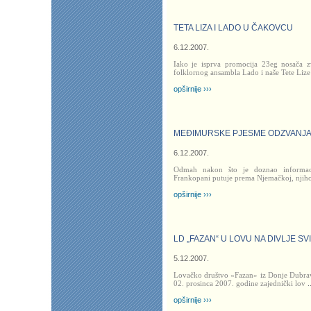
TETA LIZA I LADO U ČAKOVCU
6.12.2007.
Iako je isprva promocija 23eg nosača z
folklornog ansambla Lado i naše Tete Lize
opširnije ›››
MEĐIMURSKE PJESME ODZVANJ
6.12.2007.
Odmah nakon što je doznao informaci
Frankopani putuje prema Njemačkoj, njihov
opširnije ›››
LD „FAZAN“ U LOVU NA DIVLJE SV
5.12.2007.
Lovačko društvo «Fazan» iz Donje Dubrave
02. prosinca 2007. godine zajednički lov
.
opširnije ›››