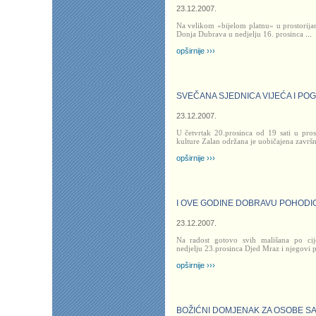
23.12.2007.
Na velikom «bijelom platnu» u prostorij
Donja Dubrava u nedjelju 16. prosinca
...
opširnije ›››
SVEČANA SJEDNICA VIJEĆA I PO
23.12.2007.
U četvrtak 20.prosinca od 19 sati u pro
kulture Zalan održana je uobičajena završ
opširnije ›››
I OVE GODINE DOBRAVU POHODI
23.12.2007.
Na radost gotovo svih mališana po ci
nedjelju 23.prosinca Djed Mraz i njegovi 
opširnije ›››
BOŽIĆNI DOMJENAK ZA OSOBE S