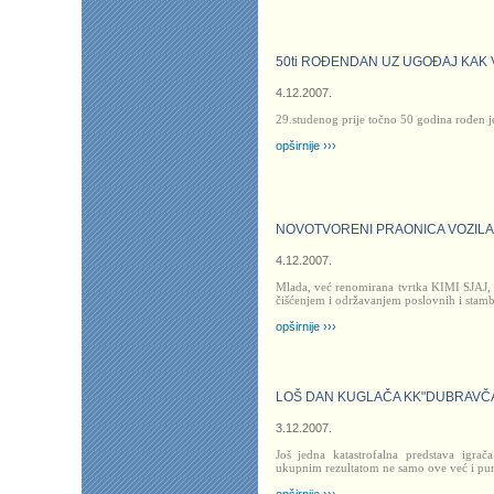
50ti ROĐENDAN UZ UGOĐAJ KAK 
4.12.2007.
29.studenog prije točno 50 godina rođen j
opširnije ›››
NOVOTVORENI PRAONICA VOZILA 
4.12.2007.
Mlada, već renomirana tvrtka KIMI SJAJ, 
čišćenjem i održavanjem poslovnih i stamb
opširnije ›››
LOŠ DAN KUGLAČA KK"DUBRAVČ
3.12.2007.
Još jedna katastrofalna predstava igrač
ukupnim rezultatom ne samo ove već i pu