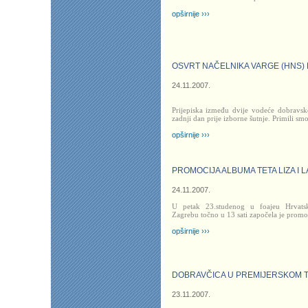
opširnije ›››
OSVRT NAČELNIKA VARGE (HNS)
24.11.2007.
Prijepiska između dvije vodeće dobravske
zadnji dan prije izborne šutnje. Primili sm
opširnije ›››
PROMOCIJA ALBUMA TETA LIZA I 
24.11.2007.
U petak 23.studenog u foajeu Hrvats
Zagrebu točno u 13 sati započela je prom
opširnije ›››
DOBRAVČICA U PREMIJERSKOM 
23.11.2007.