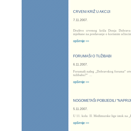
CRVENI KRIŽ U AKCIJI
7.11.2007.
Društvo crvenog križa Donja Dubrava 
mještane na predavanje o korisnim učincim
opširnije ›››
FORUMAŠI O TUŽIBABI
6.11.2007.
Forumaši našeg „Dobravskog foruma“ otvo
tužibabu?“
...
opširnije ›››
NOGOMETAŠI POBIJEDILI "NAPRIJ
5.11.2007.
U 11. kolu
II. Međimurske lige istok
na „
opširnije ›››