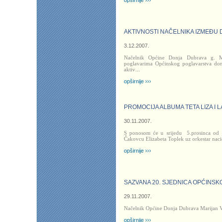
opširnije ›››
AKTIVNOSTI NAČELNIKA IZMEĐU 
3.12.2007.
Načelnik Općine Donja Dubrava g. Ma
poglavarima Općinskog poglavarstva don
aktiv
...
opširnije ›››
PROMOCIJA ALBUMA TETA LIZA I
30.11.2007.
S ponosom će u srijedu
5.prosinca od 
Čakovcu Elizabeta Toplek uz orkestar naci
opširnije ›››
SAZVANA 20. SJEDNICA OPĆINS
29.11.2007.
Načelnik Općine Donja Dubrava Marijan Va
opširnije ›››