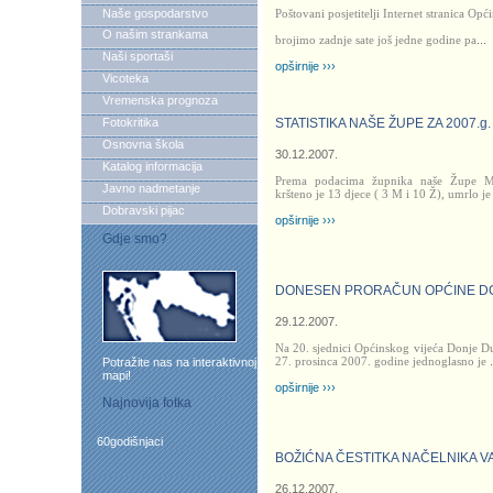
Naše gospodarstvo
Poštovani posjetitelji Internet stranica Op
O našim strankama
brojimo zadnje sate još jedne godine pa
...
Naši sportaši
opširnije ›››
Vicoteka
Vremenska prognoza
Fotokritika
STATISTIKA NAŠE ŽUPE ZA 2007.g.
Osnovna škola
30.12.2007.
Katalog informacija
Prema podacima župnika naše Župe Mi
Javno nadmetanje
kršteno je 13 djece ( 3 M i 10 Ž), umrlo je
Dobravski pijac
opširnije ›››
Gdje smo?
DONESEN PRORAČUN OPĆINE DO
29.12.2007.
Na 20. sjednici Općinskog vijeća Donje 
27. prosinca 2007. godine jednoglasno je
.
Potražite nas na interaktivnoj
mapi!
opširnije ›››
Najnovija fotka
60godišnjaci
BOŽIĆNA ČESTITKA NAČELNIKA 
26.12.2007.