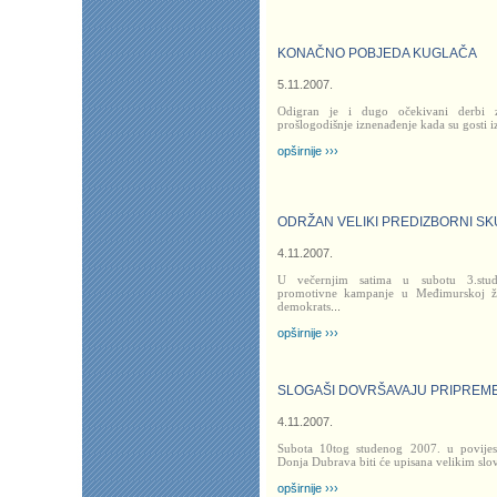
KONAČNO POBJEDA KUGLAČA
5.11.2007.
Odigran je i dugo očekivani derbi z
prošlogodišnje iznenađenje kada su gosti i
opširnije ›››
ODRŽAN VELIKI PREDIZBORNI SK
4.11.2007.
U večernjim satima u subotu 3.stu
promotivne kampanje u Međimurskoj žu
demokrats
...
opširnije ›››
SLOGAŠI DOVRŠAVAJU PRIPREME Z
4.11.2007.
Subota 10tog studenog 2007. u povije
Donja Dubrava biti će upisana velikim slo
opširnije ›››