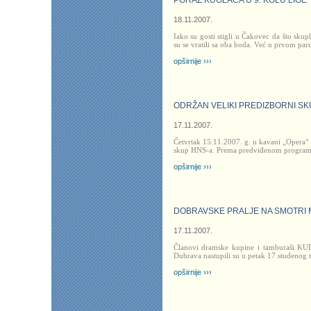
PORAZ KUGLAČA U 9. KOLU LIGE
18.11.2007.
Iako su gosti stigli u Čakovec da što skup
su se vratili sa oba boda. Već u prvom par
opširnije ›››
ODRŽAN VELIKI PREDIZBORNI SK
17.11.2007.
Četvrtak 15.11.2007. g. u kavani „Opera“ 
skup HNS-a. Prema predviđenom program
opširnije ›››
DOBRAVSKE PRALJE NA SMOTRI 
17.11.2007.
Članovi dramske kupine i tamburaši KUD
Dubrava nastupili su u petak 17.studenog 
opširnije ›››