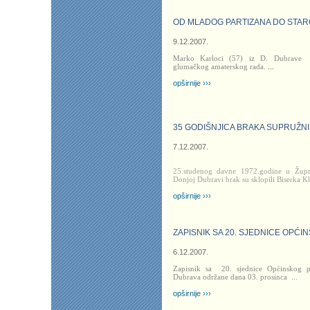
OD MLADOG PARTIZANA DO STAR
9.12.2007.
Marko Karloci (57) iz D. Dubrave
glumačkog amaterskog rada.
...
opširnije ›››
35 GODIŠNJICA BRAKA SUPRUŽNI
7.12.2007.
25.studenog davne 1972.godine u Župn
Donjoj Dubravi brak su sklopili Biserka Kl
opširnije ›››
ZAPISNIK SA 20. SJEDNICE OPĆ
6.12.2007.
Zapisnik sa
20. sjednice Općinskog 
Dubrava održane dana 03. prosinca
...
opširnije ›››