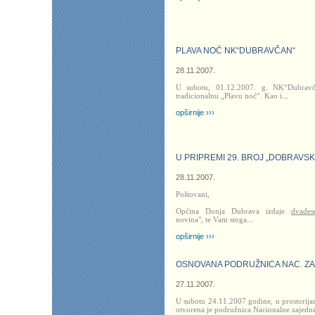
PLAVA NOĆ NK“DUBRAVČAN“
28.11.2007.
U subotu, 01.12.2007. g. NK“Dubravč
tradicionalnu „Plavu noć“. Kao i
...
opširnije ›››
U PRIPREMI 29. BROJ „DOBRAVSK
28.11.2007.
Poštovani,
Općina Donja Dubrava izdaje
dvades
novina", te Vam stoga
...
opširnije ›››
OSNOVANA PODRUŽNICA NAC. ZA
27.11.2007.
U subotu 24.11.2007 godine, u prostorij
otvorena je podružnica Nacionalne zajedn