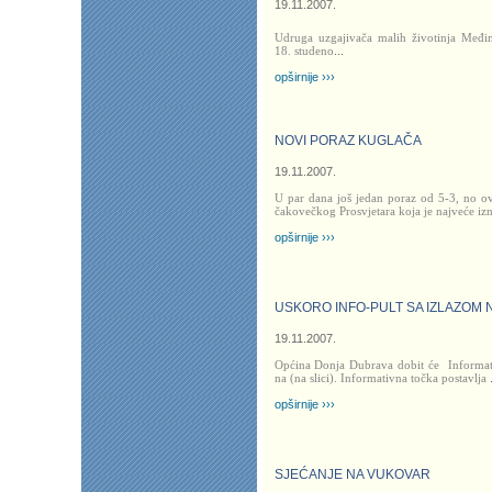
19.11.2007.
Udruga uzgajivača malih životinja Međim
18. studeno
...
opširnije ›››
NOVI PORAZ KUGLAČA
19.11.2007.
U par dana još jedan poraz od 5-3, no o
čakovečkog Prosvjetara koja je najveće iz
opširnije ›››
USKORO INFO-PULT SA IZLAZOM 
19.11.2007.
Općina Donja Dubrava dobit će
Informat
na (na slici). Informativna točka postavlja
opširnije ›››
SJEĆANJE NA VUKOVAR