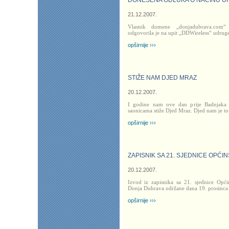
DONESENA ODLUKA O NAČINU UR
21.12.2007.
Vlasnik domene „donjadubrava.com
odgovorila je na upit „DDWireless“ udruge
opširnije ›››
STIŽE NAM DJED MRAZ
20.12.2007.
I godine nam ove dan prije Badnjaka 
saonicama stiže Djed Mraz. Djed nam je to
opširnije ›››
ZAPISNIK SA 21. SJEDNICE OPĆ
20.12.2007.
Izvod iz zapisnika sa 21. sjednice Opć
Donja Dubrava održane dana 19. prosinca
opširnije ›››