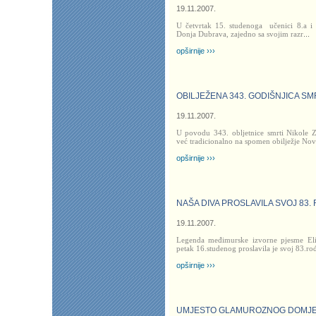
19.11.2007.
U četvrtak 15. studenoga
učenici 8.a i
Donja Dubrava, zajedno sa svojim razr
...
opširnije ›››
OBILJEŽENA 343. GODIŠNJICA SM
19.11.2007.
U povodu 343. obljetnice smrti Nikole 
već tradicionalno na spomen obilježje Nov
opširnije ›››
NAŠA DIVA PROSLAVILA SVOJ 83
19.11.2007.
Legenda međimurske izvorne pjesme Eli
petak 16.studenog proslavila je svoj 83.ro
opširnije ›››
UMJESTO GLAMUROZNOG DOMJE