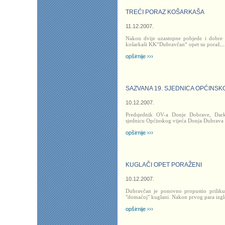
TREĆI PORAZ KOŠARKAŠA
11.12.2007.
Nakon dvije uzastopne pobjede i dobre 
košarkaši KK“Dubravčan“ opet su poraž
...
opširnije ›››
SAZVANA 19. SJEDNICA OPĆINSK
10.12.2007.
Predsjednik OV-a Donje Dobrave, Dar
sjednicu Općinskog vijeća Donja Dubrava 
opširnije ›››
KUGLAČI OPET PORAŽENI
10.12.2007.
Dubravčan je ponovno propustio prilik
"domaćoj" kuglani. Nakon prvog para izgle
opširnije ›››