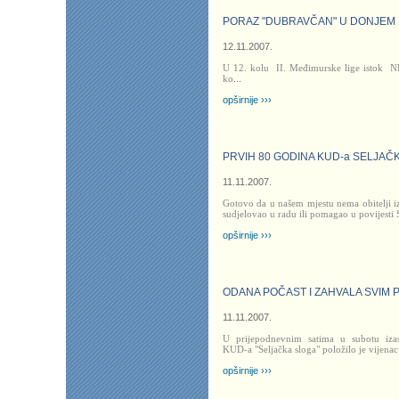
PORAZ "DUBRAVČAN" U DONJEM
12.11.2007.
U 12. kolu II. Međimurske lige istok
N
ko
...
opširnije ›››
PRVIH 80 GODINA KUD-a SELJAČ
11.11.2007.
Gotovo da u našem mjestu nema obitelji iz
sudjelovao u radu ili pomagao u povijesti S
opširnije ›››
ODANA POČAST I ZAHVALA SVIM 
11.11.2007.
U prijepodnevnim satima u subotu iza
KUD-a "Seljačka sloga" položilo je vijenac 
opširnije ›››