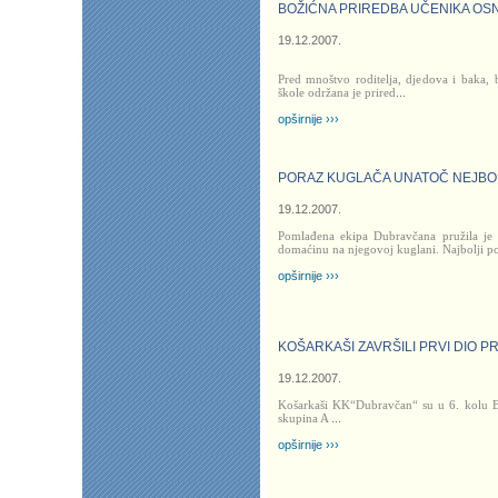
BOŽIĆNA PRIREDBA UČENIKA OS
19.12.2007.
Pred mnoštvo roditelja, djedova i baka, 
škole održana je prired
...
opširnije ›››
PORAZ KUGLAČA UNATOČ NEJBO
19.12.2007.
Pomlađena ekipa Dubravčana pružila je 
domaćinu na njegovoj kuglani. Najbolji p
opširnije ›››
KOŠARKAŠI ZAVRŠILI PRVI DIO 
19.12.2007.
Košarkaši KK“Dubravčan“ su u 6. kolu B-
skupina A
...
opširnije ›››