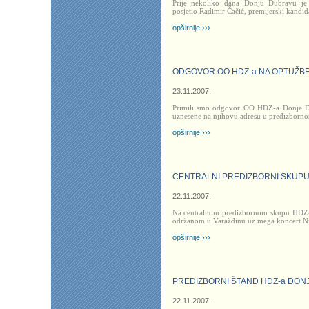
Prije nekoliko dana Donju Dubravu je
posjetio Radimir Čačić, premijerski kandid
opširnije ›››
ODGOVOR OO HDZ-a NA OPTUŽBE
23.11.2007.
Primili smo odgovor OO HDZ-a Donje D
uznesene na njihovu adresu u predizborn
opširnije ›››
CENTRALNI PREDIZBORNI SKUPU H
22.11.2007.
Na centralnom predizbornom skupu HDZ-a
održanom u Varaždinu uz mega koncert Nin
opširnije ›››
PREDIZBORNI ŠTAND HDZ-a DON
22.11.2007.