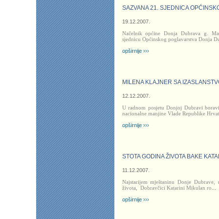
SAZVANA 21. SJEDNICA OPĆINS
19.12.2007.
Načelnik općine Donja Dubrava g. Mar
sjednicu Općinskog poglavarstva Donja D
opširnije ›››
MILENA KLAJNER SA IZASLANST
12.12.2007.
U radnom posjetu Donjoj Dubravi boravil
nacionalne manjine Vlade Republike Hrvat
opširnije ›››
STOTA GODINA ŽIVOTA BAKE KATA
11.12.2007.
Najstarijem mještaninu Donje Dubrave, 
života,
Dobravčici Katarini Mikulan ro
...
opširnije ›››