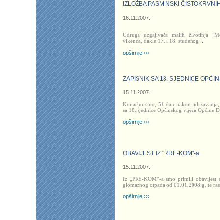
IZLOŽBA PASMINSKI ČISTOKRVNIH
16.11.2007.
Udruga uzgajivača malih životinja "M
vikenda, dakle 17. i 18. studenog
...
opširnije ›››
ZAPISNIK SA 18. SJEDNICE OPĆI
15.11.2007.
Konačno smo, 51 dan nakon održavanja, p
sa 18. sjednice Općinskog vijeća Općine 
opširnije ›››
OBAVIJEST IZ "RRE-KOM"-a
15.11.2007.
Iz „PRE-KOM“-a smo primili obavijest 
glomaznog otpada od 01.01.2008.g. te ras
opširnije ›››