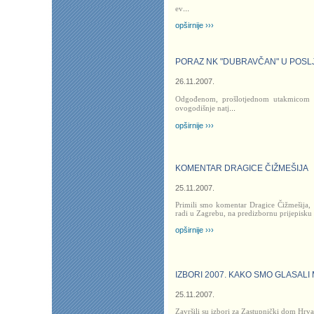
ev
...
opširnije ›››
PORAZ NK "DUBRAVČAN" U POS
26.11.2007.
Odgođenom, prošlotjednom utakmicom 
ovogodišnje natj
...
opširnije ›››
KOMENTAR DRAGICE ČIŽMEŠIJA
25.11.2007.
Primili smo komentar Dragice Čižmešija, 
radi u Zagrebu, na predizbornu prijepisku
opširnije ›››
IZBORI 2007. KAKO SMO GLASALI
25.11.2007.
Završili su izbori za Zastupnički dom Hrva