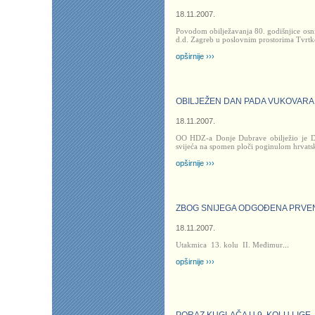
18.11.2007.
Povodom obilježavanja 80. godišnjice osni
d.d. Zagreb u poslovnim prostorima Tvrtk
opširnije ›››
OBILJEŽEN DAN PADA VUKOVARA
18.11.2007.
OO HDZ-a Donje Dubrave obilježio je D
svijeća na spomen ploči poginulom hrvats
opširnije ›››
ZBOG SNIJEGA ODGOĐENA PRVE
18.11.2007.
Utakmica
13. kolu II. Međimur
...
opširnije ›››