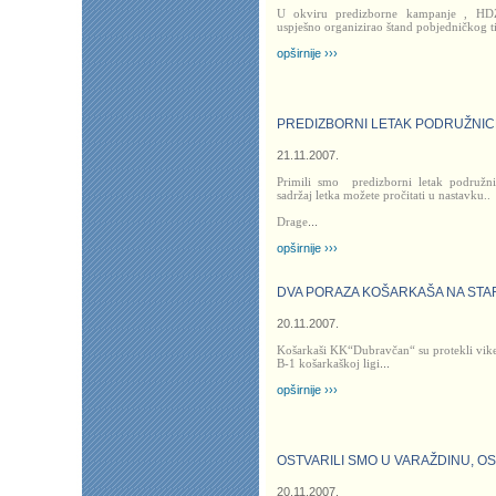
U okviru predizborne kampanje , HD
uspješno organizirao štand pobjedničkog 
opširnije ›››
PREDIZBORNI LETAK PODRUŽNIC
21.11.2007.
Primili smo predizborni letak podruž
sadržaj letka možete pročitati u nastavku..
Drage
...
opširnije ›››
DVA PORAZA KOŠARKAŠA NA STA
20.11.2007.
Košarkaši KK“Dubravčan“ su protekli vike
B-1 košarkaškoj ligi
...
opširnije ›››
OSTVARILI SMO U VARAŽDINU, O
20.11.2007.