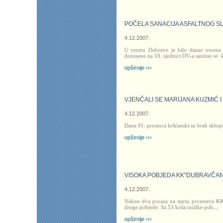
POČELA SANACIJA ASFALTNOG S
4.12.2007.
U centru Dobrave je bilo danas veoma
donesene na 18. sjednici OV-a sanirao se
opširnije ›››
VJENČALI SE MARIJANA KUZMIĆ 
4.12.2007.
Dana 01. prosinca kršćanski su brak sklopi
opširnije ›››
VISOKA POBJEDA KK"DUBRAVČAN
4.12.2007.
Nakon dva poraza na startu prvenstva K
druge pobjede. Sa 53 koša razlike pob
...
opširnije ›››