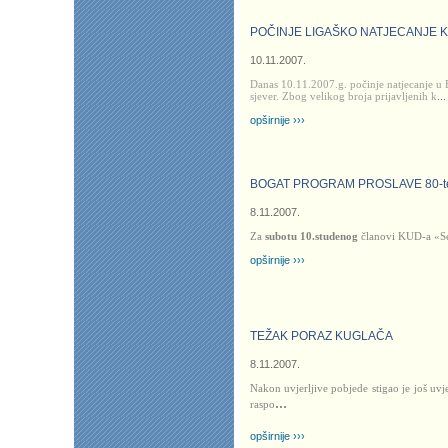
POČINJE LIGAŠKO NATJECANJE 
10.11.2007.
Danas 10.11.2007.g. počinje natjecanje u 
sjever. Zbog velikog broja prijavljenih k
...
opširnije ›››
BOGAT PROGRAM PROSLAVE 80-t
8.11.2007.
Za
subotu 10.studenog
članovi KUD-a «S
opširnije ›››
TEŽAK PORAZ KUGLAČA
8.11.2007.
Nakon uvjerljive pobjede stigao je još uvj
...
raspo
opširnije ›››