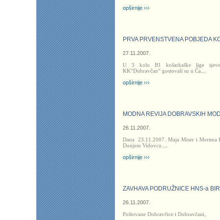
opširnije ›››
PRVA PRVENSTVENA POBJEDA K
27.11.2007.
U 3 kolu B1 košarkaške lige sjeve
KK“Dubravčan“ gostovali su u Ča
...
opširnije ›››
MODNA REVIJA DOBRAVSKIH MOD
26.11.2007.
Dana
23.11.2007. Maja Miser i Merima K
Donjem Vidovcu
...
opširnije ›››
ZAVHAVA PODRUŽNICE HNS-a BI
26.11.2007.
Poštovane Dobravčice i Dobravčani,