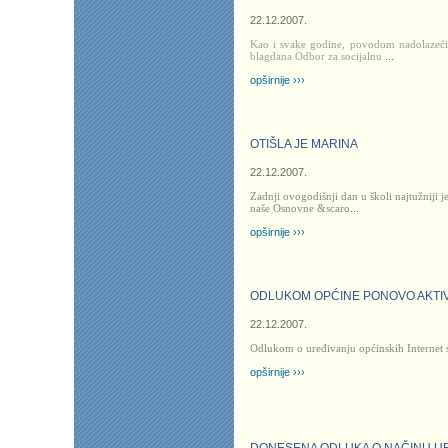
22.12.2007.
Kao i svake godine, povodom nadolazeći
blagdana Odbor za socijalnu
...
opširnije ›››
OTIŠLA JE MARINA
22.12.2007.
Zadnji ovogodišnji dan u školi najtužniji 
naše Osnovne &scaro
...
opširnije ›››
ODLUKOM OPĆINE PONOVO AKTIV
22.12.2007.
Odlukom o uređivanju općinskih Internet 
opširnije ›››