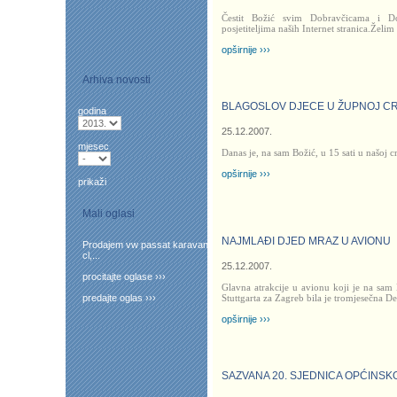
Čestit Božić svim Dobravčicama i D
posjetiteljima naših Internet stranica.Želim
opširnije ›››
Arhiva novosti
BLAGOSLOV DJECE U ŽUPNOJ CR
godina
25.12.2007.
mjesec
Danas je, na sam Božić, u 15 sati u našoj 
opširnije ›››
prikaži
Mali oglasi
NAJMLAĐI DJED MRAZ U AVIONU
Prodajem vw passat karavan
cl,...
25.12.2007.
procitajte oglase ›››
Glavna atrakcije u avionu koji je na sam 
predajte oglas ›››
Stuttgarta za Zagreb bila je tromjesečna 
opširnije ›››
SAZVANA 20. SJEDNICA OPĆINSK