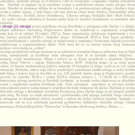
ualnostima, značenju udruge za D.Dubravu i šire te fotografije i originalne vrijedne dokument
ise. Načelnik je naglasio da je navedene uvijete u predočenom dopisu svaka udruga obve
uniti. Također je donesena odluka da se kontaktira i sa predstavnicima udruga i društava koja
lovala u našem mjestu, a koja danas više nisu aktivna (Auto moto društvo, Gimnastičko atlet
štvo «Partizan», Izviđači, Savez Omladinaca, Likovna udruga, Streljački klub «Rudi Šoštarić
). Za svaku udrugu određena je kontakt osoba koja će ubuduće kontaktirati sa autorskim ti
ografije.
 udruge (21 udruga)
prema prijedlogu novog Pravilnika o udrugama naše Općine i u skladu
jašnjim odlukama Općinskog Poglavarstva dužne su sudjelovati u organizaciji ovogodišn
enka koji će se održati 18.veljaće 2007.g. Samu organizaciju cjelokupne manifestacije i ove
ine Općina povjerila KUD-u «Seljačka sloga». Predstavnik KUD-a Saša Šopar predložio
tokol manifestacije i zamolio udruge za sudjelovanje u maskama i formiranju fašenske povorke
sudjelovanje u organizacijskom dijelu. Ovih dana bit će na starom mjestu (kraj bankoma
tavljena nova kutija za „vrabec“.
on toga predstavnici udruga upoznati su sa nabavkom kompleta klupa sa stolovima koje je Opć
avila, namijenjenih za korištenje svim udrugama koje bi se koristile njima isključivo 
anizaciji svojih manifestacija. Klupe i stolovi su se dosad posuđivali u susjednim Općin
oriba, Donji Vidovec i mjestu Podravska Selnica. KUD «Seljačka sloga» je za svoje potr
odom 14.Smotre međimurskog folklora nabavila 16 kompleta (2 klupe +stol) za tu već održ
ifestaciju. Međutim, nakon toga bili su preplavljeni zamolbama ostalih udruga u svrhu korište
 istih klupa i stolova koji su dovoljni za cca. 120 sjedećih mjesta, stoga je Poglavarstvo poziti
govorilo na zamolbu KUD-a i vratilo KUD-u uložena sredstva ( 5.744,00 kn s PDV-om
dstavnicima udruga predočen je Pravilnik korištenja te kontakt osoba odgovorna za skladišten
avanje i reguliranje termina korištenja istih. Svim udrugama najavljeno je obvezno prolje
ćenje prilaznih puteva našeg mjesta te prijedlozi što bolje realizacije tih akcija. Načelnik je izvijes
dstavnike udruga o skorašnjem donošenju Prostornog plana Općine stoga su još mogući prijedl
jena istog. Na kraju uz ostale aktualnosti i problematiku rada udruga načelnik Varga zahvalio
m udrugama na dosadašnjoj dobroj suradnji s nadom što boljoj budućoj suradnji. Sastanku n
sustvovali, niti su svoj nedolazak opravdali predstavnici Zaštitarsko ekološke udruge «Senja
...
ometnog i Košarkaškog kluba "Dubravčan" te Športsko ribolovnog društva «Štuka».