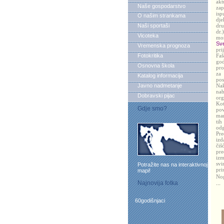
akt
Naše gospodarstvo
zap
isp
O našim strankama
dje
Naši sportaši
dru
dr.
Vicoteka
mon
Sve
Vremenska prognoza
pri
Fotokritika
Faš
god
Osnovna škola
pro
za 
Katalog informacija
pos
Javno nadmetanje
Nak
nab
Dobravski pijac
org
Kot
Gdje smo?
pov
man
tih
od
Pre
izd
čiš
pre
izm
svi
Potražite nas na interaktivnoj
pri
mapi!
Nog
Najnovija fotka
...
60godišnjaci