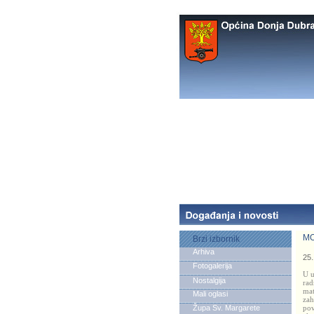
MO
Brzi izbornik
Arhiva
25.
Fotogalerija
U u
Nostalgija
rad
mat
Mali oglasi
zah
Župa Sv. Margarete
pov