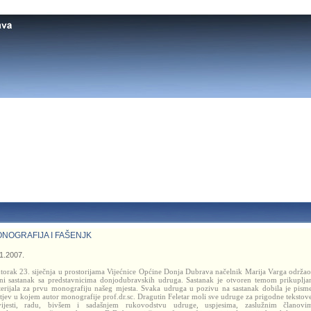
NOGRAFIJA I FAŠENJK
1.2007.
torak 23. siječnja u prostorijama Vijećnice Općine Donja Dubrava načelnik Marija Varga održao
ni sastanak sa predstavnicima donjodubravskih udruga. Sastanak je otvoren temom prikuplja
erijala za prvu monografiju našeg mjesta. Svaka udruga u pozivu na sastanak dobila je pism
tjev u kojem autor monografije prof.dr.sc. Dragutin Feletar moli sve udruge za prigodne tekstov
ijesti, radu, bivšem i sadašnjem rukovodstvu udruge, uspjesima, zaslužnim članovi