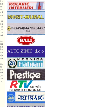
e i
zna
 su
sko
» i
mom
 sa
jeg
 je
 je
 te
ta)
ina
pri
ama
ebe
anu
nja
vno
) .
je,
tno
tio
ozi
 je
isu
r»,