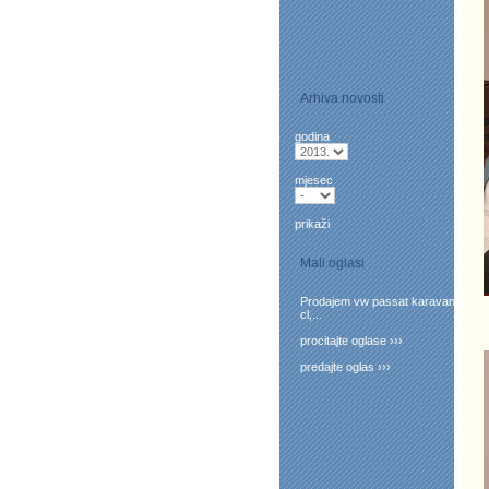
Arhiva novosti
godina
mjesec
prikaži
Mali oglasi
Prodajem vw passat karavan
cl,...
procitajte oglase ›››
predajte oglas ›››