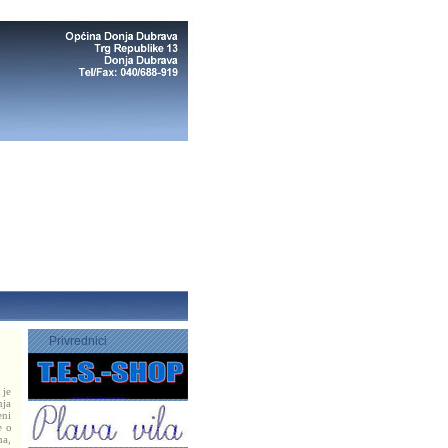
Privrednici
 je
nja
eni
e o
ma,