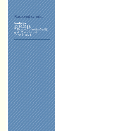
Raspored sv. misa
Nedjelja
13.10.2013.
7.30 za + Čižmešija Ceciliju
god., Tomu i + rod.
10.30 ŽUPNA