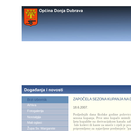
ZAPOČELA SEZONA KUPANJA NA 
Brzi izbornik
Arhiva
18.6.2007.
Fotogalerija
Posljednjih dana školske godine polovic
Nostalgija
sezona kupanja. Prve smo kupače snimili 
ljeta kupalište na derivacijskom kanalu zab
Mali oglasi
fale koševi ili kante za smeće i cijeli je 
Župa Sv. Margarete
pripremljeno za najavljene predstojeće "p