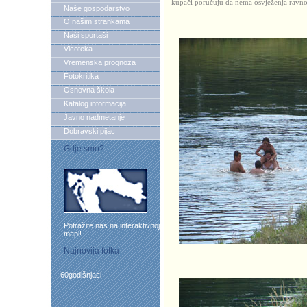
kupači poručuju da nema osvježenja ravno
Naše gospodarstvo
O našim strankama
Naši sportaši
Vicoteka
Vremenska prognoza
Fotokritika
Osnovna škola
Katalog informacija
Javno nadmetanje
Dobravski pijac
Gdje smo?
Potražite nas na interaktivnoj
mapi!
Najnovija fotka
60godišnjaci