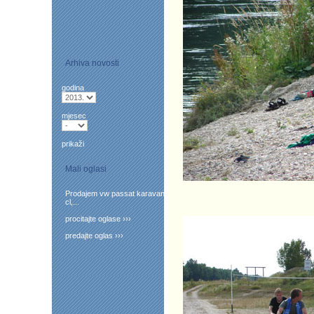
Arhiva novosti
godina
mjesec
prikaži
Mali oglasi
Prodajem vw passat karavan
cl,...
procitajte oglase ›››
predajte oglas ›››