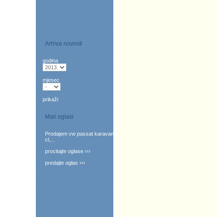
Arhiva novosti
godina
mjesec
prikaži
Mali oglasi
Prodajem vw passat karavan
cl,...
procitajte oglase ›››
predajte oglas ›››