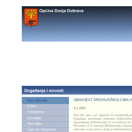
OBAVIJEST SREDNJOŠKOLCIMA I 
Brzi izbornik
Arhiva
9.1.2007.
Fotogalerija
Kao što smo već objavili svi srednjoškol
Nostalgija
besplatne autobusne odnosno željezničke
županijama sufinancirati će se prijevoz s
Mali oglasi
Hrvatska (1/5 iznosa) Međimurska župani
ostvariti svoje pravo i koja je dokumentac
Župa Sv. Margarete