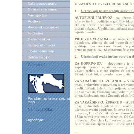
Naše gospodarstvo
OBAVIJESTI U SVEZI ORGANIZACIJ
O našim strankama
1.
Učenici koji polaze srednje škole u 
Naši sportaši
AUTOBUSNI PRIJEVOZ
– svi učenici k
Vicoteka
gdje će im biti podijeljene godišnje iska
škole te učenici neće imati problema zbog
Vremenska prognoza
morati pokazati. Ukoliko neki učenici nisu p
tajništvo škole.
Fotokritika
PRIJEVOZ VLAKOM
– svi učenici tre
Osnovna škola
kolodvora, gdje su do sad kupovali mje
Katalog informacija
godišnje prijevozne karte. Učenici će pla
nema na popisu, svi
nesporazumi će se rije
Javno nadmetanje
2.
Učenici koji svakodnevno putuju u š
Dobravski pijac
ZA KOPRIVNICU
– dogovoreno je s 
Gdje smo?
županija mjesečno uplatiti za svakog uče
uplatiti razliku u cijena (uplate će bit
Učenici su dužni, s potvrdom o redovitom p
ZA VARAŽDINSKU ŽUPANIJU – VL
imaju prebivalište s potvrdom o redovnom
ukoliko učenici žele koristiti prijevoz sam
od Čakovca do Varaždina sam podmiruje t
mjesta školovanja onda Županija plaća 140
Potražite nas na interaktivnoj
mapi!
ZA VARAŽDINSKU ŽUPANIJU – AU
imaju prebivališta s potvrdom o redovito
Najnovija fotka
učenici prevoziti besplatno. Prijevoz će ob
prijevoz „Turist“ Žabnik. Za autobusnu kar
15 kn za troškove izrade iskaznice. Od Čak
60godišnjaci
prijevoza. Učenicima koji koriste usluge
će sufinancirati cijenu karte u iznosu od 1
...