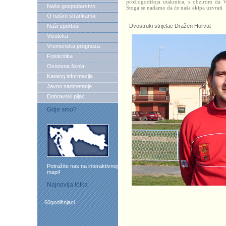
prošlogodišnja utakmica, s obzirom da V
Naše gospodarstvo
Stoga se nadamo da će naša ekipa uzvrati
O našim strankama
Naši sportaši
Dvostruki strijelac Dražen Horvat
Vicoteka
Vremenska prognoza
Fotokritika
Osnovna škola
Katalog informacija
Javno nadmetanje
Dobravski pijac
Gdje smo?
Potražite nas na interaktivnoj
mapi!
Najnovija fotka
60godišnjaci