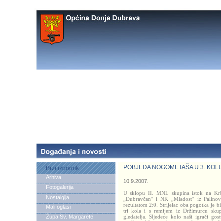
POBJEDA NOGOMETAŠA U 3. KOL
Brzi izbornik
Arhiva
10.9.2007.
Fotogalerija
U sklopu II. MNL skupina istok na Krb
Nostalgija
„Dubravčan“ i NK „Mladost“ iz Palino
rezultatom 2:0. Strijelac oba pogotka je 
Mali oglasi
tri kola i s remijem iz Držimurcu sku
Župa Sv. Margarete
gledatelja. Sljedeće kolo naši igrači g