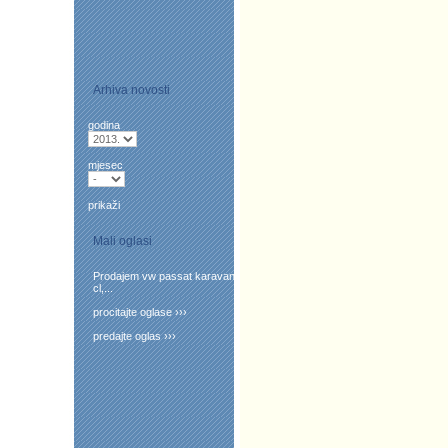
Arhiva novosti
godina
mjesec
prikaži
Mali oglasi
Prodajem vw passat karavan
cl,...
procitajte oglase ›››
predajte oglas ›››