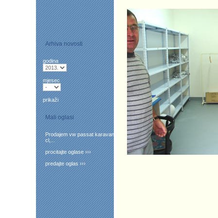
Arhiva novosti
godina
mjesec
prikaži
Mali oglasi
Prodajem vw passat karavan
cl,...
procitajte oglase ›››
predajte oglas ›››