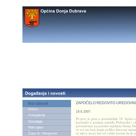
ZAPOČELO REDOVITO UREDOVNO
Brzi izbornik
Arhiva
18.6.2007.
Fotogalerija
Po prvi je puta u ponedjeljak 18. lipnja 
Nostalgija
korisnike u prolazu između Podravske i ul
prvenstveno za potrebe mještana Donje Dub
Mali oglasi
će svi oni koji imaju priliku darovati njim
Župa Sv. Margarete
će takve stvari biti od velike koristi da 