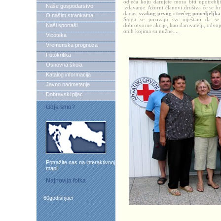
odjeća koju darujete mora biti upotreblj
Naše gospodarstvo
izdavanje. Ažurni članovi društva će se brin
danas,
svakog prvog i trećeg ponedjeljka 
O našim strankama
Stoga se pozivaju svi mještani da s
Naši sportaši
dobrotvorne akcije, kao darovatelji, odvo
onih kojima su nužne.
...
Vicoteka
Vremenska prognoza
Fotokritika
Osnovna škola
Katalog informacija
Javno nadmetanje
Dobravski pijac
Gdje smo?
Potražite nas na interaktivnoj
mapi!
Najnovija fotka
60godišnjaci