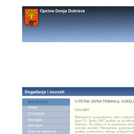
U PETAK JAVNA TRIBINA g. VUKE
Brzi izbornik
Arhiva
13.6.2007.
Fotogalerija
Ministarstvo gospodarstva, rada i podu
Nostalgija
dana 15. lipnja 2007.godine sa početko
Dubrava. Na tribini će se prisutnima obra
Mali oglasi
razvojni projekti Ministarstva gospodarst
Župa Sv. Margarete
građani, poduzetnici, udruge, poljoprivre