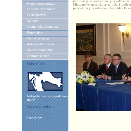
informacija o razvojnim gospodarskim 
Naše gospodarstvo
Ministarstvo gospodarstva, rada i poduzet
perspektivi gospodarstva u Republici Hrvat
O našim strankama
Naši sportaši
Vicoteka
Vremenska prognoza
Fotokritika
Osnovna škola
Katalog informacija
Javno nadmetanje
Dobravski pijac
Gdje smo?
Potražite nas na interaktivnoj
mapi!
Najnovija fotka
60godišnjaci