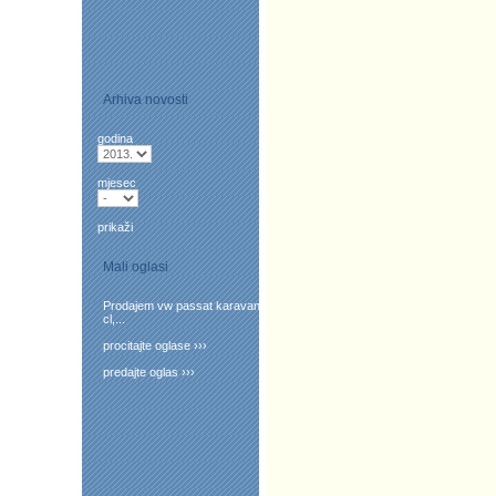
Arhiva novosti
godina
mjesec
prikaži
Mali oglasi
Prodajem vw passat karavan
cl,...
procitajte oglase ›››
predajte oglas ›››