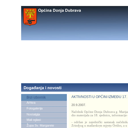
AKTIVNOSTI U OPĆINI IZMEĐU 17.
Brzi izbornik
Arhiva
20.9.2007.
Fotogalerija
Načelnik Općine Donja Dubrava g. Marijan
Nostalgija
dio materijala za 18. sjednicu, informacije
Mali oglasi
- održan je zajednički sastanak načeln
Župa Sv. Margarete
Zrinskog u mađarskom mjestu Örtilos, a u