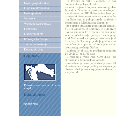
- u Prelogu u tvrtki «Vedom» je izvrš
Naše gospodarstvo
dokumentacije Dječjih vrtića;
- u vezi izmjena i dopuna Prostornog pla
O našim strankama
županiji u Zavodu za prostorno uređenje i z
Naši sportaši
- sa direktorom HE Dubrava izvršena je a
namjenski viseći most, te inicirano je košen
Vicoteka
- sa Odborom za poljoprivredu izvršeno je
dostavljena u Međimursku županiju;
Vremenska prognoza
- za potrebe izdavanje građevinske dozvol
Fotokritika
ŽUC-u Čakovec, D. Dubravi, te je dobiven
- sa načelnikom J. Grivcem i ravnateljic
Osnovna škola
analiza početka rada dječjeg vrtića, te pre
- od Međimurske Županije zatražena je d
Katalog informacija
Lize, koji je Općina prije dvije godine dosta
Javno nadmetanje
- upućen je dopis za očitovanjem svim z
prostornog uređenja Općine;
Dobravski pijac
- izvršena je objava za prodajom zemljiš
24.09.2007. u 11,00 sati;
Gdje smo?
- u Prelogu u tvrtki PRE-KOM d.o.o. održ
zbrinjavanje komunalnog otpada;
- pronađena je lokacija za zbrinjavanje f
«Orešec», te će se prijedlog za kupovanj
obvezu zbrinjavanja ogrjevnim drvom z
socijalnu skrb.
...
Potražite nas na interaktivnoj
mapi!
Najnovija fotka
60godišnjaci