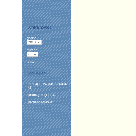
Arhiva novosti
godina
mjesec
prikaži
Mali oglasi
Prodajem vw passat karavan
cl,...
procitajte oglase ›››
predajte oglas ›››