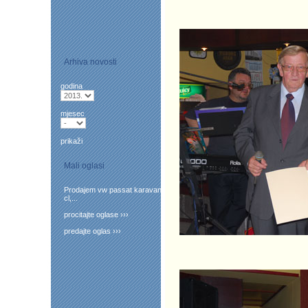
Arhiva novosti
godina
mjesec
prikaži
Mali oglasi
Prodajem vw passat karavan
cl,...
procitajte oglase ›››
predajte oglas ›››