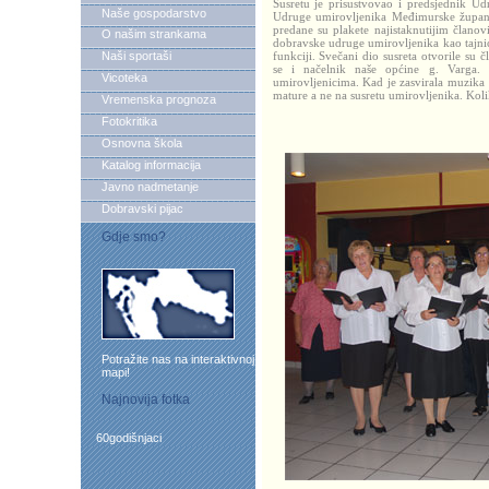
Susretu je prisustvovao i predsjednik U
Naše gospodarstvo
Udruge umirovljenika Međimurske župani
predane su plakete najistaknutijim članov
O našim strankama
dobravske udruge umirovljenika kao tajnic
Naši sportaši
funkciji. Svečani dio susreta otvorile su
se i načelnik naše općine g. Varga.
Vicoteka
umirovljenicima. Kad je zasvirala muzika 
mature a ne na susretu umirovljenika. Kol
Vremenska prognoza
Fotokritika
Osnovna škola
Katalog informacija
Javno nadmetanje
Dobravski pijac
Gdje smo?
Potražite nas na interaktivnoj
mapi!
Najnovija fotka
60godišnjaci