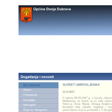
SUSRET UMIROVLJENIKA
Brzi izbornik
Arhiva
12.9.2007.
Fotogalerija
U subotu 08.09.2007.g. u kavani „Opera“
Nostalgija
Međimurja, na kojem su uz naše umirovlj
Vidovca, Svete Marije, Donjeg Kraljevca
Mali oglasi
discipline (šah, pikado, kuglanje i str
Župa Sv. Margarete
umirovljenici koji su pobijedili u 3 discipli