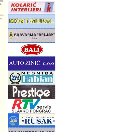
nja
nim
ost
nju