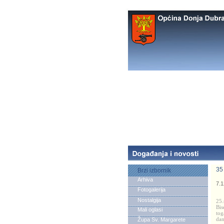
35
Brzi izbornik
Arhiva
7.1
Fotogalerija
Nostalgija
25.
Bis
Mali oglasi
tog
da
Župa Sv. Margarete