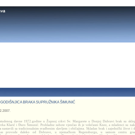
 GODIŠNJICA BRAKA SUPRUŽNIKA ŠIMUNIĆ
2.2007.
studenog davne 1972.godine u Župnoj crkvi Sv. Margarete u Donjoj Dubravi brak su sklop
erka Klarić i Đuro Šimunić. Prohladne subote vjenčao ih je velečasni Knez, a mladenci su na
a nastavili sa tradicionalnim svadbenim slavljem i običajima. Skladan brak i zajednički život i 
nas provode daleko od Dobrave, u njemačkom Regensburgu, u samom centru grad