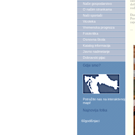
zao
Naše gospodarstvo
dob
rod
O našim strankama
Đu
Naši sportaši
Pre
Vicoteka
zaj
Vremenska prognoza
...
Fotokritika
Osnovna škola
Katalog informacija
Javno nadmetanje
Dobravski pijac
Gdje smo?
Potražite nas na interaktivnoj
mapi!
Najnovija fotka
60godišnjaci