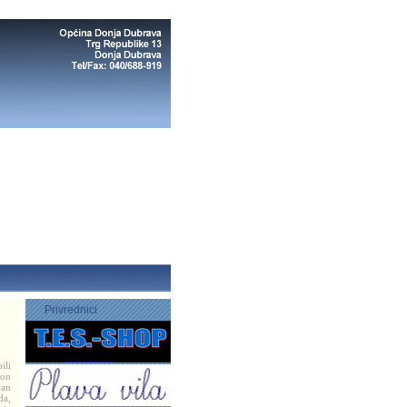
Privrednici
ili
kon
dan
a,