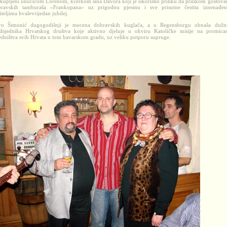
kupljeni unučicom Lorenom, kćerkom sina Davora koji je iskoristio priliku da prilikom gostova
ravskih tamburaša «Frankopana» uz prigodnu pjesmu i sve prisutne čestita iznenađe
iteljima hvalevrijedan jubilej.
ro Šimunić dugogodišnji je mecena dobravskih kuglača, a u Regensburgu obnaša dužn
dsjednika Hrvatskog društva koje aktivno djeluje u okviru Katoličke misije na promica
edništva svih Hrvata u tom bavarskom gradu, uz veliku potporu supruge.