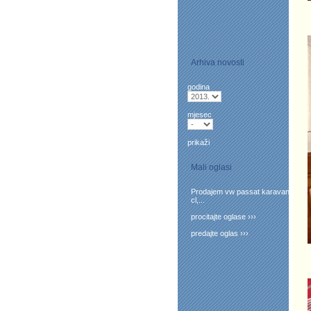
Arhiva novosti
godina
mjesec
prikaži
Mali oglasi
Prodajem vw passat karavan
cl,...
procitajte oglase ›››
predajte oglas ›››