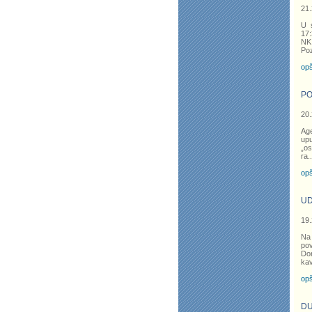
21.
U 
17:
NK 
Poz
opš
PO
20.
Age
up
„os
ra
..
opš
UD
19.
Na 
pov
Do
ka
opš
DU