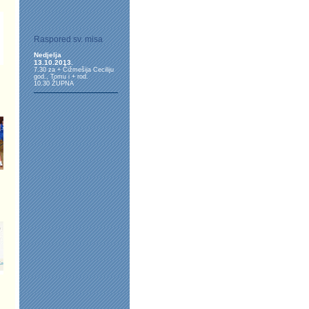
Raspored sv. misa
Nedjelja
13.10.2013.
7.30 za + Čižmešija Ceciliju
god., Tomu i + rod.
10.30 ŽUPNA