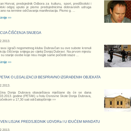
an Horvat, predsjednik Odbora za kulturu, sport, predškolski i
lski odgoj uputio je pismo predsjednicima dobravskih udruga
ano na termine održavanja manifestacija. Pismo g.
...
irnije ›››
CIJA ČIŠĆENJA SNIJEGA
2.2013.
ava i igrači nogometnog kluba Dubravčan su ove subote krenuli
kciju čišćenja snijega po cijeloj Donjoj Dubravi. Na prvom mjestu
e su starije osobe koje nisu mogle same počistiti staze
...
irnije ›››
PETAK O LEGALIZACIJI BESPRAVNO IZGRAĐENIH OBJEKATA
2.2013.
ćina Donja Dubrava obavještava mještane da će se dana
03.2013. godine (PETAK) u holu Osnovne škole Donja Dubrava,
očetkom u 17,30 sati održati
opširnije ›››
VEN LISJAK PREDSJEDNIK UDVDRa I U IDUĆEM MANDATU
2.2013.