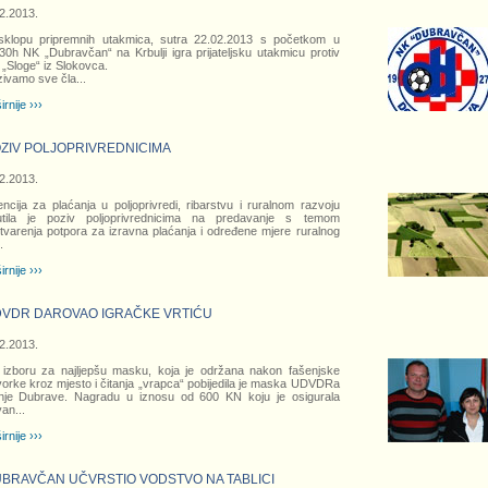
2.2013.
sklopu pripremnih utakmica, sutra 22.02.2013 s početkom u
30h NK „Dubravčan“ na Krbulji igra prijateljsku utakmicu protiv
„Sloge“ iz Slokovca.
ivamo sve čla
...
irnije ›››
ZIV POLJOPRIVREDNICIMA
2.2013.
ncija za plaćanja u poljoprivredi, ribarstvu i ruralnom razvoju
utila je poziv poljoprivrednicima na predavanje s temom
tvarenja potpora za izravna plaćanja i određene mjere ruralnog
.
irnije ›››
VDR DAROVAO IGRAČKE VRTIĆU
2.2013.
izboru za najljepšu masku, koja je održana nakon fašenjske
orke kroz mjesto i čitanja „vrapca“ pobijedila je maska UDVDRa
nje Dubrave. Nagradu u iznosu od 600 KN koju je osigurala
van
...
irnije ›››
BRAVČAN UČVRSTIO VODSTVO NA TABLICI