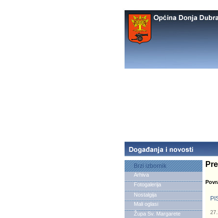
Pre
Brzi izbornik
Arhiva
Povr
Fotogalerija
Nostalgija
PI
Mali oglasi
27.
Župa Sv. Margarete