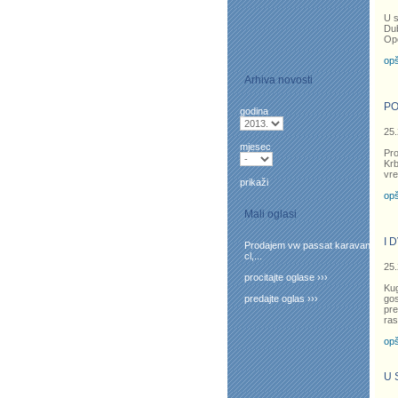
U s
Dub
Opć
opš
Arhiva novosti
PO
godina
25.
mjesec
Pro
Krb
vre
prikaži
opš
Mali oglasi
I 
Prodajem vw passat karavan
cl,...
25.
procitajte oglase ›››
Ku
predajte oglas ›››
gos
pre
ras
opš
U 