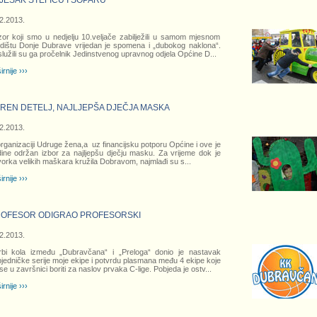
JESAK ŠTEFIĆU I ŠOPARU
2.2013.
zor koji smo u nedjelju 10.veljače zabilježili u samom mjesnom
dištu Donje Dubrave vrijedan je spomena i „dubokog naklona“.
lužili su ga pročelnik Jedinstvenog upravnog odjela Općine D
...
irnije ›››
REN DETELJ, NAJLJEPŠA DJEČJA MASKA
2.2013.
rganizaciji Udruge žena,a uz financijsku potporu Općine i ove je
ine održan izbor za najljepšu dječju masku. Za vrijeme dok je
orka velikih maškara kružila Dobravom, najmlađi su s
...
irnije ›››
OFESOR ODIGRAO PROFESORSKI
2.2013.
bi kola između „Dubravčana“ i „Preloga“ donio je nastavak
jedničke serije moje ekipe i potvrdu plasmana među 4 ekipe koje
se u završnici boriti za naslov prvaka C-lige. Pobjeda je ostv
...
irnije ›››