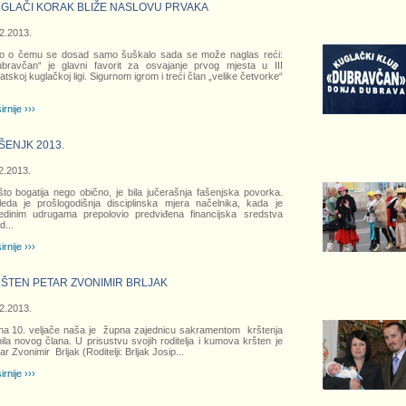
GLAČI KORAK BLIŽE NASLOVU PRVAKA
2.2013.
o o čemu se dosad samo šuškalo sada se može naglas reći:
bravčan“ je glavni favorit za osvajanje prvog mjesta u III
atskoj kuglačkoj ligi. Sigurnom igrom i treći član „velike četvorke“
irnije ›››
ŠENJK 2013.
2.2013.
to bogatija nego obično, je bila jučerašnja fašenjska povorka.
leda je prošlogodišnja disciplinska mjera načelnika, kada je
edinim udrugama prepolovio predviđena financijska sredstva
d
...
irnije ›››
ŠTEN PETAR ZVONIMIR BRLJAK
2.2013.
a 10. veljače naša je župna zajednicu sakramentom krštenja
ila novog člana. U prisustvu svojih roditelja i kumova kršten je
ar Zvonimir Brljak (Roditelji: Brljak Josip
...
irnije ›››