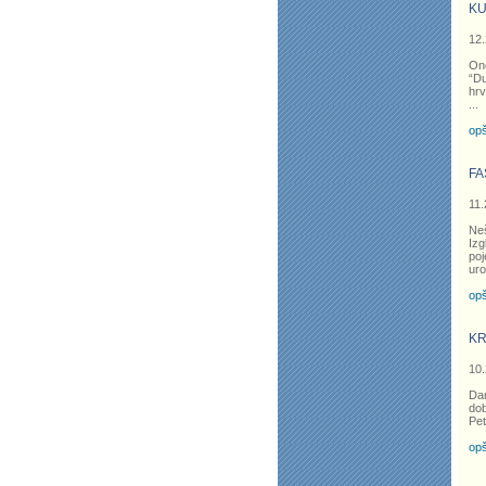
KU
12.
On
“Du
hrv
...
opš
FA
11.
Neš
Izg
poj
uro
opš
KR
10.
Dan
dob
Pet
opš