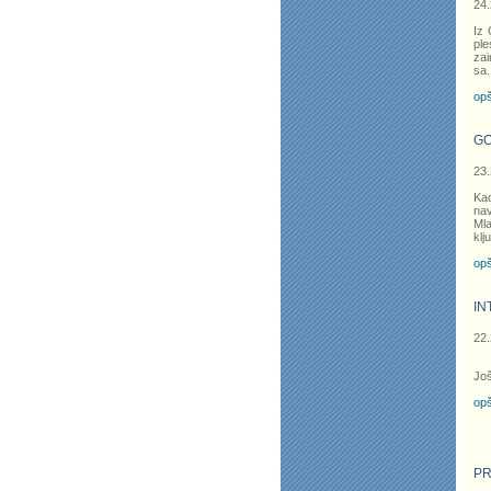
24.
Iz 
ple
zai
sa
.
opš
GO
23.
Ka
nav
Mla
klj
opš
IN
22.
Još
opš
PR