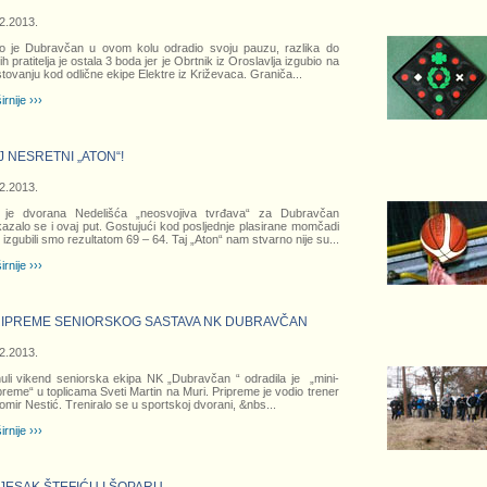
2.2013.
o je Dubravčan u ovom kolu odradio svoju pauzu, razlika do
ih pratitelja je ostala 3 boda jer je Obrtnik iz Oroslavlja izgubio na
tovanju kod odlične ekipe Elektre iz Križevaca. Graniča
...
irnije ›››
J NESRETNI „ATON“!
2.2013.
 je dvorana Nedelišća „neosvojiva tvrđava“ za Dubravčan
azalo se i ovaj put. Gostujući kod posljednje plasirane momčadi
e izgubili smo rezultatom 69 – 64. Taj „Aton“ nam stvarno nije su
...
irnije ›››
IPREME SENIORSKOG SASTAVA NK DUBRAVČAN
2.2013.
uli vikend seniorska ekipa NK „Dubravčan “ odradila je „mini-
preme“ u toplicama Sveti Martin na Muri. Pripreme je vodio trener
omir Nestić. Treniralo se u sportskoj dvorani, &nbs
...
irnije ›››