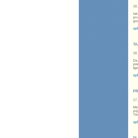
18.
Iak
prv
gos
opš
TA
18.
Da
pok
lig
opš
PR
17.
Min
pri
Tih
opš