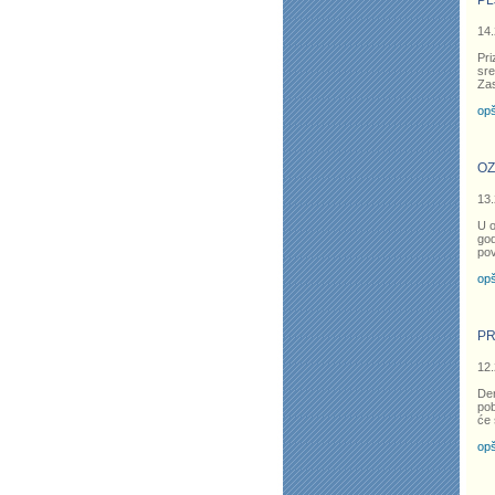
PL
14.
Pri
sre
Zas
opš
OZ
13.
U o
god
pov
opš
PR
12.
Der
pob
će 
opš