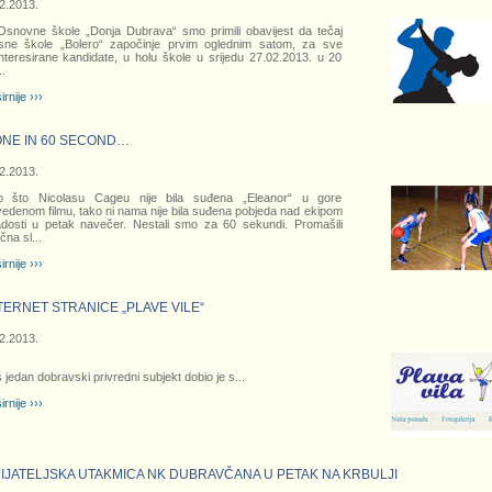
2.2013.
Osnovne škole „Donja Dubrava“ smo primili obavijest da tečaj
sne škole „Bolero“ započinje prvim oglednim satom, za sve
nteresirane kandidate, u holu škole u srijedu 27.02.2013. u 20
..
irnije ›››
NE IN 60 SECOND…
2.2013.
o što Nicolasu Cageu nije bila suđena „Eleanor“ u gore
edenom filmu, tako ni nama nije bila suđena pobjeda nad ekipom
dosti u petak navečer. Nestali smo za 60 sekundi. Promašili
učna sl
...
irnije ›››
TERNET STRANICE „PLAVE VILE“
2.2013.
 jedan dobravski privredni subjekt dobio je s
...
irnije ›››
IJATELJSKA UTAKMICA NK DUBRAVČANA U PETAK NA KRBULJI