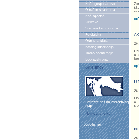
Naše gospodarstvo
Zor
ško
O našim strankama
vez
Naši sportaši
opš
Vicoteka
Vremenska prognoza
Fotokritika
AK
Osnovna škola
26.
Katalog informacija
Upr
Javno nadmetanje
u a
bil
Dobravski pijac
opš
Gdje smo?
U 
26.
Op
01.
Potražite nas na interaktivnoj
s p
mapi!
Najnovija fotka
60godišnjaci
NE
25.