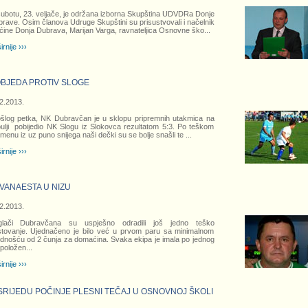
ubotu, 23. veljače, je održana izborna Skupština UDVDRa Donje
rave. Osim članova Udruge Skupštini su prisustvovali i načelnik
ine Donja Dubrava, Marijan Varga, ravnateljica Osnovne ško
...
irnije ›››
BJEDA PROTIV SLOGE
2.2013.
šlog petka, NK Dubravčan je u sklopu pripremnih utakmica na
ulji pobijedio NK Slogu iz Slokovca rezultatom 5:3. Po teškom
menu iz uz puno snijega naši dečki su se bolje snašli te
...
irnije ›››
DVANAESTA U NIZU
2.2013.
glači Dubravčana su uspješno odradili još jedno teško
tovanje. Ujednačeno je bilo već u prvom paru sa minimalnom
dnošću od 2 čunja za domaćina. Svaka ekipa je imala po jednog
položen
...
irnije ›››
SRIJEDU POČINJE PLESNI TEČAJ U OSNOVNOJ ŠKOLI