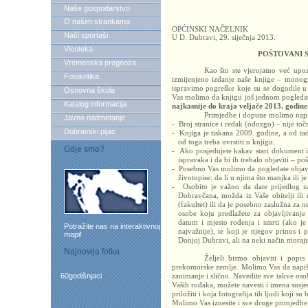
Naše gospodarstvo
O našim strankama
OPĆINSKI NAČELNIK
Naši sportaši
U D. Dubravi, 29. siječnja 2013.
Vicoteka
POŠTOVANI 
Vremenska prognoza
Kao što ste vjerojatno već up
Fotokritika
izmijenjeno izdanje naše knjige – monog
ispravimo pogreške koje su se dogodile u 
Osnovna škola
Vas molimo da knjigu još jednom pogledat
Katalog informacija
najkasnije do kraja veljače 2013. godine
Primjedbe i dopune molimo napis
Javno nadmetanje
-
Broj stranice i redak (odozgo) – nije točno 
Dobravski pijac
-
Knjiga je tiskana 2009. godine, a od ta
od toga treba uvrstiti u knjigu.
Gdje smo?
-
Ako posjedujete kakav stari dokument il
ispravaka i da bi ih trebalo objaviti – po
-
Posebno Vas molimo da pogledate objavl
životopise: da li u njima što manjka ili je
-
Osobito je važno da date prijedlog za
Dobravčana, možda iz Vaše obitelji ili r
(fakultet) ili da je posebno zaslužna za
osobe koju predlažete za objavljivanje i
datum i mjesto rođenja i smrti (ako je
Potražite nas na interaktivnoj
najvažnije), te koji je njegov prinos 
mapi!
Donjoj Dubravi, ali na neki način moraju
Najnovija fotka
Željeli bismo objaviti i popi
prekomorske zemlje. Molimo Vas da napiše
60godišnjaci
zanimanje i slično. Navedite sve takve oso
Vaših rođaka, možete navesti i imena susje
priložiti i koja fotografija tih ljudi koji su 
Molimo Vas iznesite i sve druge primjedbe 