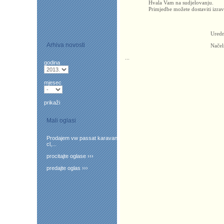
Hvala Vam na sudjelovanju.
Primjedbe možete dostaviti izr
Urednik
Arhiva novosti
Načel
...
godina
mjesec
prikaži
Mali oglasi
Prodajem vw passat karavan
cl,...
procitajte oglase ›››
predajte oglas ›››