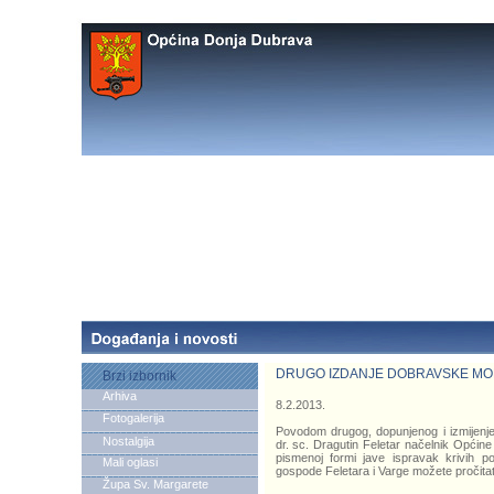
DRUGO IZDANJE DOBRAVSKE MO
Brzi izbornik
Arhiva
8.2.2013.
Fotogalerija
Povodom drugog, dopunjenog i izmijenjen
Nostalgija
dr. sc. Dragutin Feletar načelnik Općin
pismenoj formi jave ispravak krivih p
Mali oglasi
gospode Feletara i Varge možete pročita
Župa Sv. Margarete