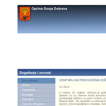
JOSIP BRLJAK PREDSJEDNIK KO
Brzi izbornik
Arhiva
4.2.2013.
Fotogalerija
U subotu, 02. veljače, održana je god
Nostalgija
Sjednici su uz članove kluba prisustv
predsjednik Odbora za sport i kulturu Z
Mali oglasi
Mirjana Ribić. Na skupštini su prihvaćen
Župa Sv. Margarete
idućem, četverogodišnjem mandatu. Svim