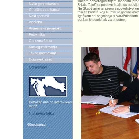
idućem četverogodišnjem mandatu predsj
Naše gospodarstvo
Brljak. Tajničke poslove i dalje će obavlja
Na Skupštini je izraženo zadovoljstvo ra
O našim strankama
mlađih kadeta koji su minule godine osvoj
Naši sportaši
ligaškom se natjecanje s varaždinskom „V
održan je domjenak za prisutne.
Vicoteka
Vremenska prognoza
...
Fotokritika
Osnovna škola
Katalog informacija
Javno nadmetanje
Dobravski pijac
Gdje smo?
Potražite nas na interaktivnoj
mapi!
Najnovija fotka
60godišnjaci