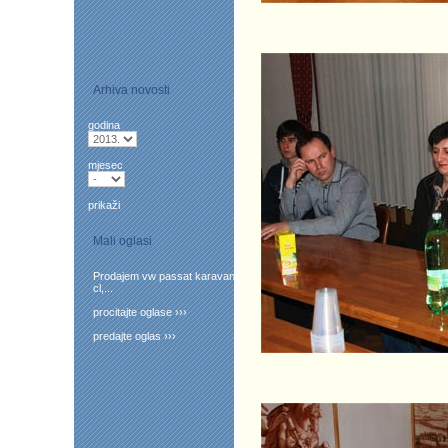
Arhiva novosti
godina
mjesec
prikaži
Mali oglasi
Prodajem vw passat karavan
cl,...
procitajte oglase ›››
predajte oglas ›››