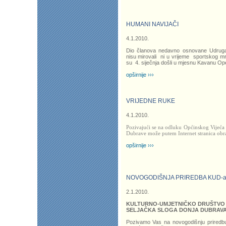
HUMANI NAVIJAČI
4.1.2010.
Dio članova nedavno osnovane Udruga
nisu mirovali ni u vrijeme sportskog mr
su 4. siječnja došli u mjesnu Kavanu Op
opširnije ›››
VRIJEDNE RUKE
4.1.2010.
Pozivajući se na odluku Općinskog Vijeća 
Dubrave može putem Internet stranica obra
opširnije ›››
NOVOGODIŠNJA PRIREDBA KUD-a
2.1.2010.
KULTURNO-UMJETNIČKO DRUŠTVO
SELJAČKA SLOGA DONJA DUBRAV
Pozivamo Vas na novogodišnju priredb