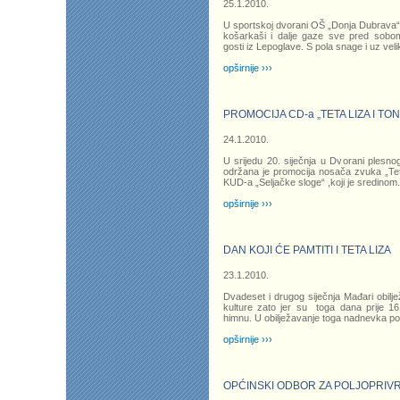
25.1.2010.
U sportskoj dvorani OŠ „Donja Dubrava“ 
košarkaši i dalje gaze sve pred sobo
gosti iz Lepoglave. S pola snage i uz vel
opširnije ›››
PROMOCIJA CD-a „TETA LIZA I T
24.1.2010.
U srijedu 20. siječnja u Dvorani plesn
održana je promocija nosača zvuka „Tet
KUD-a „Seljačke sloge“ ,koji je sredinom
.
opširnije ›››
DAN KOJI ĆE PAMTITI I TETA LIZA
23.1.2010.
Dvadeset i drugog siječnja Mađari obil
kulture zato jer su toga dana prije 16
himnu. U obilježavanje toga nadnevka po 1
opširnije ›››
OPĆINSKI ODBOR ZA POLJOPRIVR