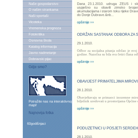
Naše gospodarstvo
Dana 23.1.2010. udruga ZEUS i s
uspješno su obavili zimsko broja
O našim strankama
akumulacijama i starom toku rijeke Drav
do Donje Dubrave.&nb
...
Naši sportaši
Vicoteka
opširnije ›››
Vremenska prognoza
Fotokritika
ODRŽAN SASTANAK ODBORA ZA S
Osnovna škola
29.1.2010.
Katalog informacija
Odbor za socijalna pitanja održao je svoj
Javno nadmetanje
godine. Nazočna su bila sva četiri člana od
Dobravski pijac
opširnije ›››
Gdje smo?
OBAVIJEST PRIMATELJIMA MIROVI
28.1.2010.
Obavještavaju se primaoci inozemne mirov
bilježnik uredovati u prostorijama Općine
Potražite nas na interaktivnoj
mapi!
opširnije ›››
Najnovija fotka
60godišnjaci
PODUZETNICI U POSJETI SERDE
28.1.2010.