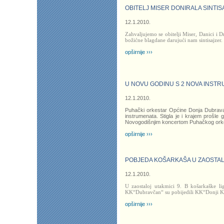
OBITELJ MISER DONIRALA SINTI
12.1.2010.
Zahvaljujemo se obitelji Miser, Danici i D
božićne blagdane darujući nam sintisajzer
opširnije ›››
U NOVU GODINU S 2 NOVA INST
12.1.2010.
Puhački orkestar Općine Donja Dubrava
instrumenata. Stigla je i krajem prošle 
Novogodišnjim koncertom Puhačkog orkestr
opširnije ›››
POBJEDA KOŠARKAŠA U ZAOSTAL
12.1.2010.
U zaostaloj utakmici 9. B košarkaške li
KK“Dubravčan“ su pobijedili KK“Donji Kr
opširnije ›››