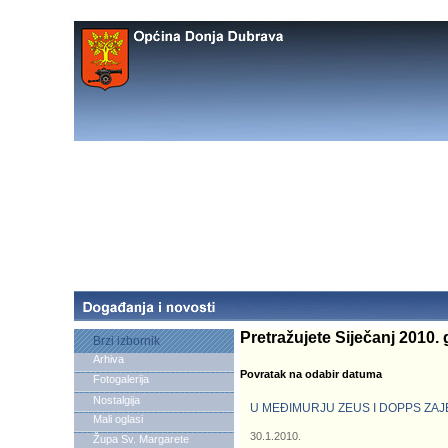
Pretražujete Siječanj 2010.
Brzi izbornik
Arhiva
Povratak na odabir datuma
Fotogalerija
Nostalgija
U MEĐIMURJU ZEUS I DOPPS ZAJ
Mali oglasi
30.1.2010.
Župa Sv. Margarete