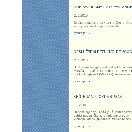
DOBRAVČICAMA I DOBRAVČANIMA
11.1.2010.
Koalicija stranaka na vlasti u Donjoj D
svim glasačima Donje Dubrave&nbs
...
opširnije ›››
NESLUŽBENI REZULTATI DRUGOG
11.1.2010.
U drugom krugu predsjedničkih izbora
Mesića, u našoj je općini od 1905 up
pristupilo njih 971 (50,97 %). Važeća su bi
opširnije ›››
KRŠTENA VIKTORIJA RUSAK
9.1.2010.
Dana 8. siječnja naša je župna zajed
dobila novog člana. U prisustvu svojih 
Viktorija Rusak (Roditelji: Branko Rusa
opširnije ›››