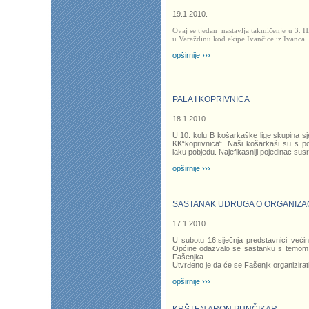
19.1.2010.
Ovaj se tjedan nastavlja takmičenje u 3.
u Varaždinu kod ekipe Ivančice iz Ivanca.
opširnije ›››
PALA I KOPRIVNICA
18.1.2010.
U 10. kolu B košarkaške lige skupina sj
KK“koprivnica“. Naši košarkaši su s po
laku pobjedu. Najefikasniji pojedinac sus
opširnije ›››
SASTANAK UDRUGA O ORGANIZAC
17.1.2010.
U subotu 16.siječnja predstavnici veći
Općine odazvalo se sastanku s temom 
Fašenjka.
Utvrđeno je da će se Fašenjk organizirat
opširnije ›››