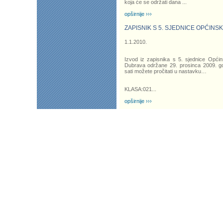
koja će se održati dana
...
opširnije ›››
ZAPISNIK S 5. SJEDNICE OPĆINS
1.1.2010.
Izvod iz zapisnika s 5. sjednice Opći
Dubrava održane 29. prosinca 2009. g
sati možete pročitati u nastavku…
KLASA:021...
opširnije ›››