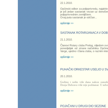
22.1.2010.
Općinski odbor za poljoprivredu, najaktiv
je još jedan sastanak vezan uz donoše
poljoprivrednim zemljištem.
Ovaj puta sastanak je održan
...
opširnije ›››
SASTANAK ROTARIJANACA V DOB
21.1.2010.
Članovi Rotary cluba Prelog, slijedom svo
ponedjeljak od strane načelnika Opći
Varge, ujedno i člana cluba, o raznim in
opširnije ›››
PUHAČKI ORKESTAR USELIO U S
20.1.2010.
Godinu i nešto više dana nakon osnutk
Donja Dubrava više nije podstanar. U subot
opširnije ›››
POJAČANI U DRUGI DIO SEZONE