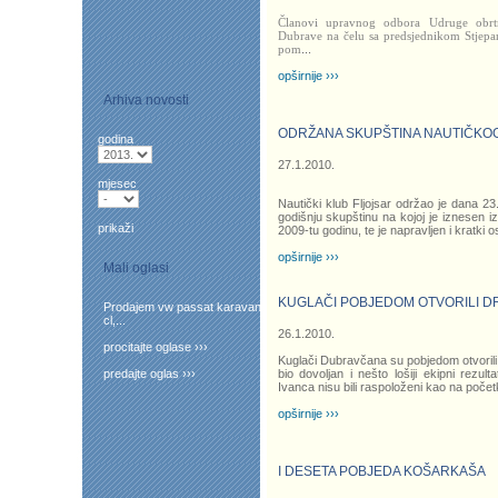
Članovi upravnog odbora Udruge obrt
Dubrave na čelu sa predsjednikom Stjep
pom
...
opširnije ›››
Arhiva novosti
ODRŽANA SKUPŠTINA NAUTIČKO
godina
27.1.2010.
mjesec
Nautički klub Fljojsar održao je dana 2
godišnju skupštinu na kojoj je iznesen i
prikaži
2009-tu godinu, te je napravljen i kratki os
opširnije ›››
Mali oglasi
KUGLAČI POBJEDOM OTVORILI D
Prodajem vw passat karavan
cl,...
26.1.2010.
procitajte oglase ›››
Kuglači Dubravčana su pobjedom otvorili i
predajte oglas ›››
bio dovoljan i nešto lošiji ekipni rezult
Ivanca nisu bili raspoloženi kao na počet
opširnije ›››
I DESETA POBJEDA KOŠARKAŠA