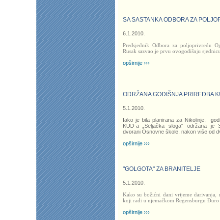
SA SASTANKA ODBORA ZA POLJO
6.1.2010.
Predsjednik Odbora za poljoprivredu 
Rusak sazvao je prvu ovogodišnju sjednic
opširnije ›››
ODRŽANA GODIŠNJA PRIREDBA K
5.1.2010.
Iako je bila planirana za Nikolinje, god
KUD-a „Seljačka sloga“ održana je 3
dvorani Osnovne škole, nakon više od dv
opširnije ›››
"GOLGOTA" ZA BRANITELJE
5.1.2010.
Kako su božićni dani vrijeme darivanja,
koji radi u njemačkom Regensburgu Đuro Š
opširnije ›››