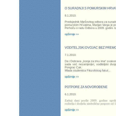
O SURADNJI S POMURSKIM HRVA
8.1.2010.
Predsjednik Mješovitog odbora za surad
pomurskim Hrvatima, Marijan Varga je po
Perhoču o radu Odbora u 2009. godini. Iz
opširnije ›››
VODITELJSKI DVOJAC BEZ PREM
7.1.2010.
Da i Dobrava „konja za trku ima“ svako
sada već nezamjenjivi, voditeljski dvo
Pongrac Cak.
Mlada studentica Filozofskog fakul
...
opširnije ›››
POTPORE ZA NOVOROĐENE
6.1.2010.
Zadnji dani prošle 2009. godine upril
roditelja i dodjelu simbolične potpore od
opširnije ›››