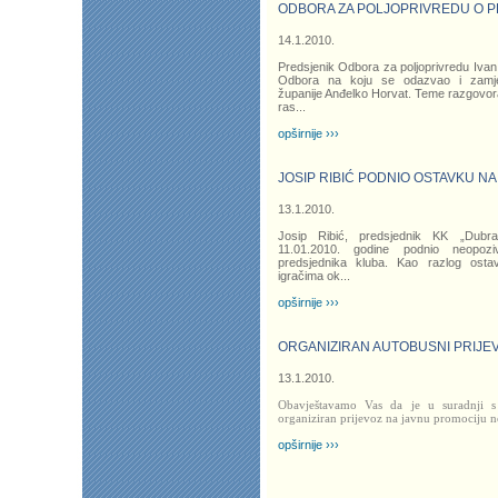
ODBORA ZA POLJOPRIVREDU O P
14.1.2010.
Predsjenik Odbora za poljoprivredu Iva
Odbora na koju se odazvao i zamj
županije Anđelko Horvat. Teme razgovor
ras
...
opširnije ›››
JOSIP RIBIĆ PODNIO OSTAVKU N
13.1.2010.
Josip Ribić, predsjednik KK „Dubra
11.01.2010. godine podnio neopoz
predsjednika kluba. Kao razlog osta
igračima ok
...
opširnije ›››
ORGANIZIRAN AUTOBUSNI PRIJE
13.1.2010.
Obavještavamo Vas da je u suradnji 
organiziran prijevoz na javnu promociju n
opširnije ›››