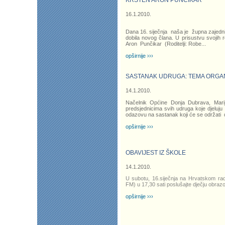
KRŠTEN ARON PUNČIKAR
16.1.2010.
Dana 16. siječnja naša je župna zajed
dobila novog člana. U prisustvu svojih r
Aron Punčikar (Roditelji: Robe...
opširnije ›››
SASTANAK UDRUGA: TEMA ORGAN
14.1.2010.
Načelnik Općine Donja Dubrava, Marij
predsjednicima svih udruga koje djeluju
odazovu na sastanak koji će se održati 
opširnije ›››
OBAVIJEST IZ ŠKOLE
14.1.2010.
U subotu, 16.siječnja na Hrvatskom rad
FM) u 17,30 sati poslušajte dječju obraz
opširnije ›››