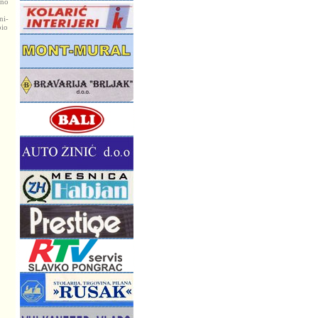
vno
ni-
pio