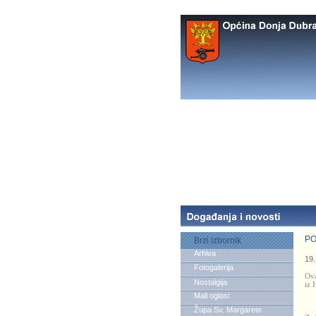
PO
Brzi izbornik
Arhiva
19.
Fotogalerija
Ova
Nostalgija
iz 
Mali oglasi
Župa Sv. Margarete