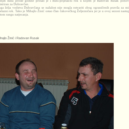
njih dana prošle godine prošao je i mini-prijelazni rok u kojem je Radovan Rusak pono
istriran za Dubravčan.
ga želja vodstva Dubravčana se nažalost nije mogla ostvariti zbog ograničenih pravila za mi
jelazni rok. Tako je Mihajlo Žinić ostao član čakovečkog Željezničara jer je u ovoj sezoni nastu
stom rangu natjecanja.
ajlo Žinić i Radovan Rusak