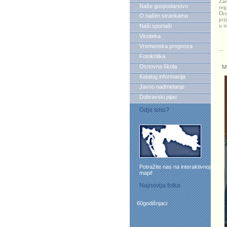
Zad
Naše gospodarstvo
reg
Dru
O našim strankama
pri
u i
Naši sportaši
Vicoteka
Vremenska prognoza
...
Fotokritika
Osnovna škola
Mih
Katalog informacija
Javno nadmetanje
Dobravski pijac
Gdje smo?
Potražite nas na interaktivnoj
mapi!
Najnovija fotka
60godišnjaci