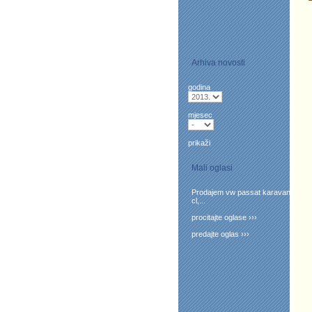
Arhiva novosti
godina
mjesec
prikaži
Mali oglasi
Prodajem vw passat karavan
cl,...
procitajte oglase ›››
predajte oglas ›››