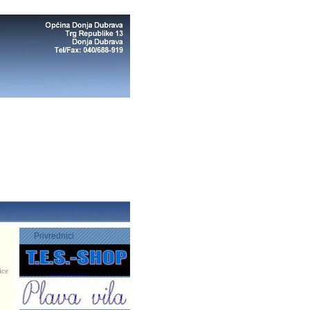
Privrednici
ice