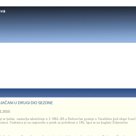
JAČANI U DRUGI DIO SEZONE
1.2010.
j se tjedan nastavlja takmičenje u 3. HKL-RS a Dubravčan gostuje u Varaždinu kod ekipe Ivanč
Ivanca. Utakmica je na rasporedu u petak sa početkom u 18h. Igra se na kuglani Željezničar.