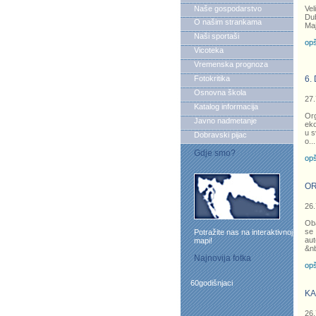
Naše gospodarstvo
Ve
Dub
O našim strankama
Maj
Naši sportaši
opš
Vicoteka
Vremenska prognoza
Fotokritika
6.
Osnovna škola
27.
Katalog informacija
Org
Javno nadmetanje
eko
u s
Dobravski pijac
o
...
Gdje smo?
opš
OR
26.
Oba
se
Potražite nas na interaktivnoj
aut
mapi!
&n
Najnovija fotka
opš
60godišnjaci
KA
26.