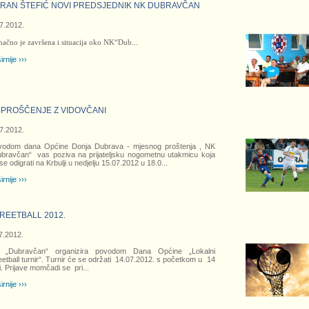
RAN ŠTEFIĆ NOVI PREDSJEDNIK NK DUBRAVČAN
7.2012.
ačno je završena i situacija oko NK“Dub
...
irnije ›››
 PROŠČENJE Z VIDOVČANI
7.2012.
vodom dana Općine Donja Dubrava - mjesnog proštenja , NK
bravčan“ vas poziva na prijateljsku nogometnu utakmicu koja
se odigrati na Krbulji u nedjelju 15.07.2012 u 18.0
...
irnije ›››
REETBALL 2012.
7.2012.
 „Dubravčan“ organizira povodom Dana Općine „Lokalni
eetball turnir“. Turnir će se održati 14.07.2012. s početkom u 14
i. Prijave momčadi se pri
...
irnije ›››