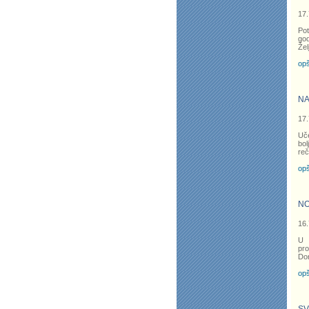
17.
Po
god
Žel
opš
NA
17.
Uče
bol
reč
opš
NO
16.
U 
pro
Don
opš