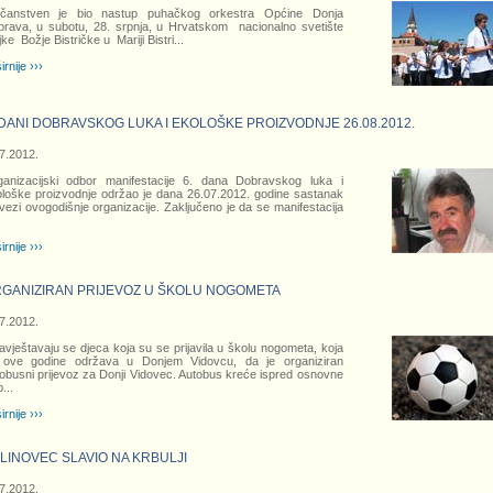
ličanstven je bio nastup puhačkog orkestra Općine Donja
rava, u subotu, 28. srpnja, u
Hrvatskom nacionalno svetište
ke Božje Bistričke u Mariji Bistri
...
irnije ›››
 DANI DOBRAVSKOG LUKA I EKOLOŠKE PROIZVODNJE 26.08.2012.
7.2012.
anizacijski odbor manifestacije 6. dana Dobravskog luka i
loške proizvodnje održao je dana 26.07.2012. godine sastanak
vezi ovogodišnje organizacije. Zaključeno je da se manifestacija
irnije ›››
GANIZIRAN PRIJEVOZ U ŠKOLU NOGOMETA
7.2012.
vještavaju se djeca koja su se prijavila u školu nogometa, koja
 ove godine održava u Donjem Vidovcu, da je organiziran
obusni prijevoz za Donji Vidovec. Autobus kreće ispred osnovne
b
...
irnije ›››
LINOVEC SLAVIO NA KRBULJI
7.2012.