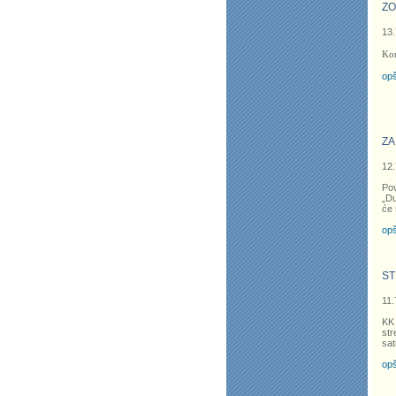
ZO
13.
Kon
opš
ZA
12.
Po
„Du
će 
opš
ST
11.
KK
str
sat
opš