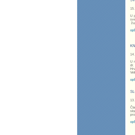
SV
15.
U p
sve
žup
opš
KN
14.
U n
dr.
Hr
Vel
opš
SL
13.
Čla
slo
pro
opš