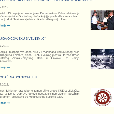
EČANA SJEDNICA OPĆINSKOG VIJEĆA POVODOM DANA OPĆINE
7.2012.
etak, 13. srpnja u prostorijama Doma kulture Zalan održana je
čana sjednica Općinskog vijeća kojoj je prethodila sveta misa u
noj crkvi. Svečana sjednica nikad s više gostiju. Zam
...
irnije ›››
JIGA O ČOVJEKU S VELIKIM „Č“
7.2012.
edjelju 8.srpnja,dva dana prije 71.rođendana umirovljenog prof.
 Dragutina Feletara, člana HAZU-i,Velikog meštra Družbe Braće
vatskog Zmaja-Zmajskog stola u Čakovcu te Zmaja
ikootočko
...
irnije ›››
OGAŠI NA BOLSKOM LITU
7.2012.
novi folklorne, dramske te tamburaške grupe KUD-a „Seljačka
ga“ iz Donje Dubrave gotovo dvosatnim neprekidnim kolažnim
gramom predstavili su Međimurje na kulturno gast
...
irnije ›››