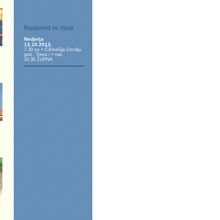
Raspored sv. misa
Nedjelja
13.10.2013.
7.30 za + Čižmešija Ceciliju
god., Tomu i + rod.
10.30 ŽUPNA