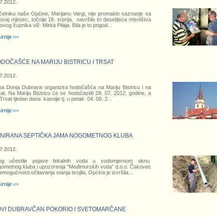
7.2012.
elniku naše Općine, Marijanu Vargi, nije promaklo saznanje sa
ovaj mjesec, točnije 18. srpnja, navršilo tri desetljeća misništva
hovog župnika vlč. Mirka Pilaja. Bila je to prigod
...
irnije ›››
DOČAŠĆE NA MARIJU BISTRICU I TRSAT
7.2012.
a Donja Dubrava organizira hodočašća na Mariju Bistricu i na
at. Na Mariju Bistricu će se hodočastiti 28. 07. 2012. godine, a
Trsat tjedan dana kasnije tj. u petak 04. 08. 2
...
irnije ›››
NIRANA SEPTIČKA JAMA NOGOMETNOG KLUBA
7.2012.
og učestile pojave fekalnih voda u vodomjernom oknu
ometnog kluba i upozorenja "Međimurskih voda" d.o.o. Čakovec
emogućnosti očitavanja stanja brojila, Općina je izvršila
...
irnije ›››
VI DUBRAVČAN POKORIO I SVETOMARČANE