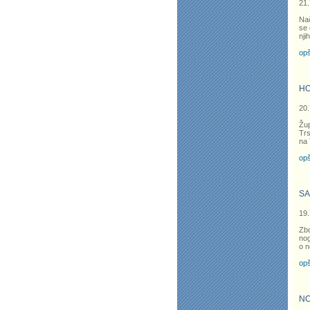
21.
Nač
se 
nji
opš
HO
20.
Žup
Trs
na 
opš
SA
19.
Zb
nog
o n
opš
NO