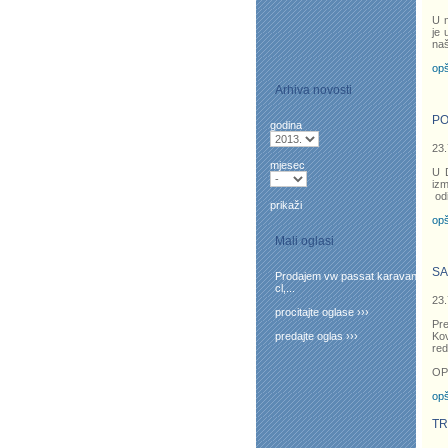
U m
je 
naš
opš
Arhiva novosti
PO
godina
23.
mjesec
U D
izm
odi
prikaži
opš
Mali oglasi
SA
Prodajem vw passat karavan
cl,...
23.
procitajte oglase ›››
Pr
predajte oglas ›››
Kov
red
OP
opš
TR