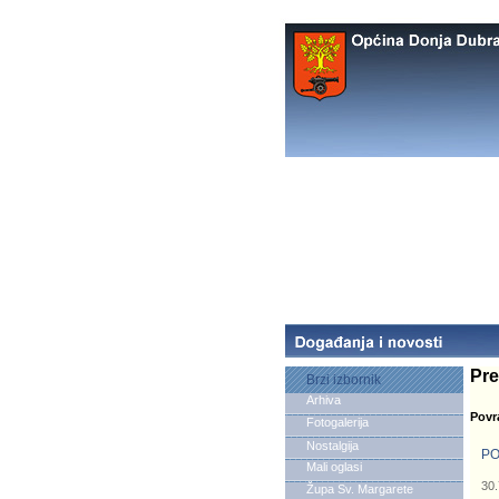
Pre
Brzi izbornik
Arhiva
Povr
Fotogalerija
Nostalgija
PO
Mali oglasi
30.
Župa Sv. Margarete