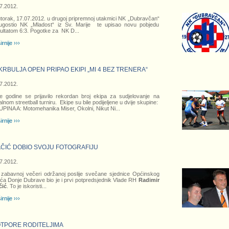
7.2012.
torak, 17.07.2012. u drugoj pripremnoj utakmici NK „Dubravčan“
ugostio NK „Mladost“ iz Sv. Marije te upisao novu pobjedu
ultatom 6:3. Pogotke za NK D
...
irnije ›››
 KRBULJA OPEN PRIPAO EKIPI „MI 4 BEZ TRENERA“
7.2012.
 godine se prijavilo rekordan broj ekipa za sudjelovanje na
alnom streetball turniru. Ekipe su bile podijeljene u dvije skupine:
PINA A: Motomehanika Miser, Okolni, Nikut Ni
...
irnije ›››
ČIĆ DOBIO SVOJU FOTOGRAFIJU
7.2012.
zabavnoj večeri održanoj poslije svečane sjednice Općinskog
eća Donje Dubrave bio je i prvi potpredsjednik Vlade RH
Radimir
čić
. To je iskoristi
...
irnije ›››
TPORE RODITELJIMA