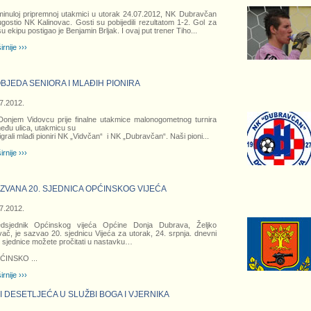
inuloj pripremnoj utakmici u utorak 24.07.2012, NK Dubravčan
ugostio NK Kalinovac. Gosti su pobijedili rezultatom 1-2. Gol za
u ekipu postigao je Benjamin Brljak. I ovaj put trener Tiho
...
irnije ›››
BJEDA SENIORA I MLAĐIH PIONIRA
7.2012.
onjem Vidovcu prije finalne utakmice malonogometnog turnira
eđu ulica, utakmicu su
grali mlađi pioniri NK „Vidvčan“ i NK „Dubravčan“. Naši pioni
...
irnije ›››
ZVANA 20. SJEDNICA OPĆINSKOG VIJEĆA
7.2012.
edsjednik Općinskog vijeća Općine Donja Dubrava, Željko
ač, je sazvao 20. sjednicu Vijeća za utorak, 24. srpnja. dnevni
 sjednice možete pročitati u nastavku…
ĆINSKO
...
irnije ›››
I DESETLJEĆA U SLUŽBI BOGA I VJERNIKA