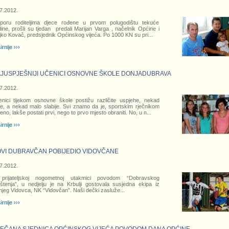
7.2012.
tporu roditeljima djece rođene u prvom polugodištu tekuće
ine, prošli su tjedan predali Marijan Varga , načelnik Općine i
jko Kovač, predsjednik Općinskog vijeća. Po 1000 KN su pri
...
irnije ›››
JUSPJEŠNIJI UČENICI OSNOVNE ŠKOLE DONJADUBRAVA
7.2012.
nici tijekom osnovne škole postižu različite uspjehe, nekad
je, a nekad malo slabije. Svi znamo da je, sportskim rječnikom
eno, lakše postati prvi, nego to prvo mjesto obraniti. No, u n
...
irnije ›››
VI DUBRAVČAN POBIJEDIO VIDOVČANE
7.2012.
prijateljskoj nogometnoj utakmici povodom “Dobravskog
štenja”, u nedjelju je na Krbulji gostovala susjedna ekipa iz
jeg Vidovca, NK “Vidovčan”. Naši dečki zasluže
...
irnije ›››