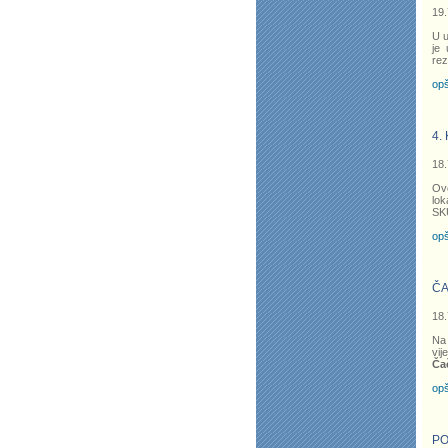
19.
U u
je 
rez
opš
4.
18.
Ove
lok
SKU
opš
ČA
18.
Na 
vij
Ča
opš
PO