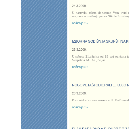
24.3.2009.
U nastavku teksta donosimo Vam uvid u 
rasprave o uređenju parka Nikole Zrinsko
opširnije ›››
IZBORNA GODIŠNJA SKUPŠTINA K
23.3.2009.
U subotu 21.ožujka od 19 sati održana j
Skupština KUD-a „Seljač
...
opširnije ›››
NOGOMETAŠI ODIGRALI 1. KOLO
23.3.2009.
Prvu utakmicu ove sezone u II. Međimursko
opširnije ›››