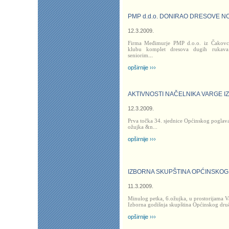
PMP d.d.o. DONIRAO DRESOVE 
12.3.2009.
Firma Međimurje PMP d.o.o. iz Čakovc
klubu komplet dresova dugih rukava.
seniorim
...
opširnije ›››
AKTIVNOSTI NAČELNIKA VARGE 
12.3.2009.
Prva točka 34. sjednice Općinskog poglav
ožujka
&n
...
opširnije ›››
IZBORNA SKUPŠTINA OPĆINSKOG
11.3.2009.
Minulog petka, 6.ožujka, u prostorijama 
Izborna godišnja skupština Općinskog dr
opširnije ›››