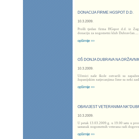
DONACIJA FIRME HGSPOT D.D.
10.3.2009.
Prošli tjedan firma HGspot d.d. iz Zag
donaciju za nogometni klub Dubravčan.
...
opširnije ›››
OŠ DONJA DUBRAVA NA DRŽAVNI
10.3.2009.
Učenici naše škole ostvarili su zapaže
županijskim natjecanjima čime su neki zasl
opširnije ›››
OBAVIJEST VETERANIMA NK“DUB
10.3.2009.
U petak 13.03.2009.g. u 19.00 satu u pros
sastanak nogometnih veterana radi dogov
opširnije ›››