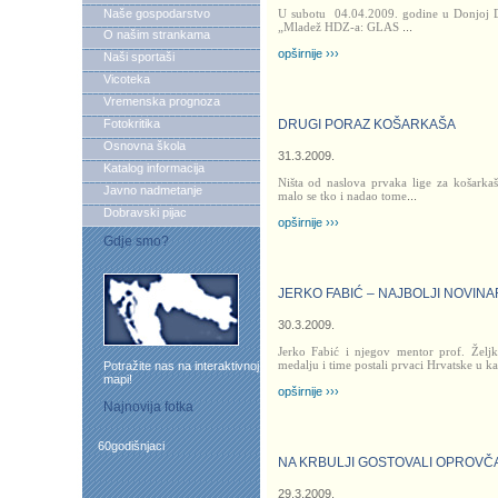
Naše gospodarstvo
U subotu
04.04.2009. godine u Donjoj D
„Mladež HDZ-a: GLAS
...
O našim strankama
opširnije ›››
Naši sportaši
Vicoteka
Vremenska prognoza
Fotokritika
DRUGI PORAZ KOŠARKAŠA
Osnovna škola
31.3.2009.
Katalog informacija
Ništa od naslova prvaka lige za košark
Javno nadmetanje
malo se tko i nadao tome
...
Dobravski pijac
opširnije ›››
Gdje smo?
JERKO FABIĆ – NAJBOLJI NOVINA
30.3.2009.
Jerko Fabić i njegov mentor prof. Željk
medalju i time postali prvaci Hrvatske u kat
Potražite nas na interaktivnoj
mapi!
opširnije ›››
Najnovija fotka
60godišnjaci
NA KRBULJI GOSTOVALI OPROVČ
29.3.2009.