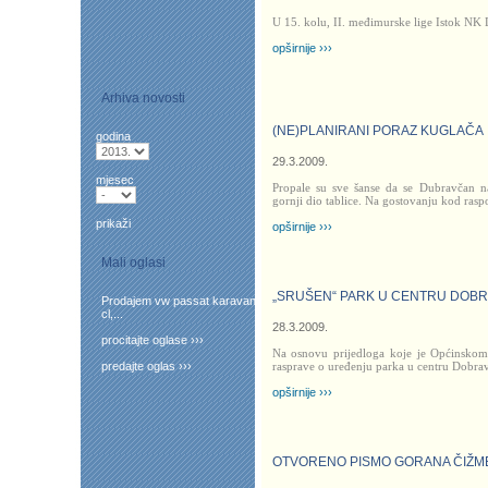
U 15. kolu, II. međimurske lige Istok NK
opširnije ›››
Arhiva novosti
(NE)PLANIRANI PORAZ KUGLAČA
godina
29.3.2009.
mjesec
Propale su sve šanse da se Dubravčan na
gornji dio tablice. Na gostovanju kod rasp
prikaži
opširnije ›››
Mali oglasi
„SRUŠEN“ PARK U CENTRU DOB
Prodajem vw passat karavan
cl,...
28.3.2009.
procitajte oglase ›››
Na osnovu prijedloga koje je Općinskom 
predajte oglas ›››
rasprave o uređenju parka u centru Dobrav
opširnije ›››
OTVORENO PISMO GORANA ČIŽME