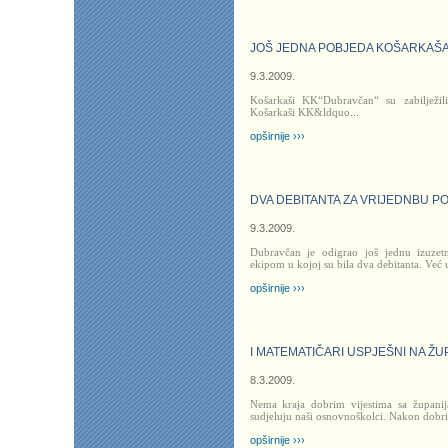
JOŠ JEDNA POBJEDA KOŠARKAŠ
9.3.2009.
Košarkaši KK“Dubravčan“ su zabilježil
Košarkaši KK&ldquo
...
opširnije ›››
DVA DEBITANTA ZA VRIJEDNBU P
9.3.2009.
Dubravčan je odigrao još jednu izuzet
ekipom u kojoj su bila dva debitanta. Već 
opširnije ›››
I MATEMATIČARI USPJEŠNI NA Ž
8.3.2009.
Nema kraja dobrim vijestima sa županij
sudjeluju naši osnovnoškolci. Nakon dobrih
opširnije ›››