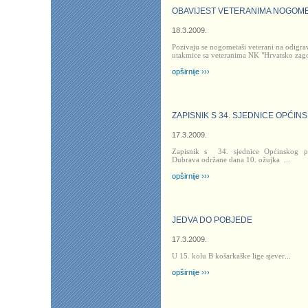
OBAVIJEST VETERANIMA NOGOM
18.3.2009.
Pozivaju se nogometaši veterani na odigra
utakmice sa veteranima NK "Hrvatsko zag
opširnije ›››
ZAPISNIK S 34. SJEDNICE OPĆI
17.3.2009.
Zapisnik s
34. sjednice Općinskog p
Dubrava održane dana 10. ožujka
...
opširnije ›››
JEDVA DO POBJEDE
17.3.2009.
U 15. kolu B košarkaške lige sjever
...
opširnije ›››