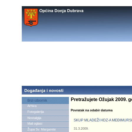
Pretražujete Ožujak 2009. g
Brzi izbornik
Arhiva
Povratak na odabir datuma
Fotogalerija
Nostalgija
SKUP MLADEŽI HDZ-A MEĐIMURS
Mali oglasi
31.3.2009.
Župa Sv. Margarete