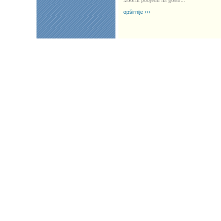
izborili pobjedu na gosto
...
opširnije ›››