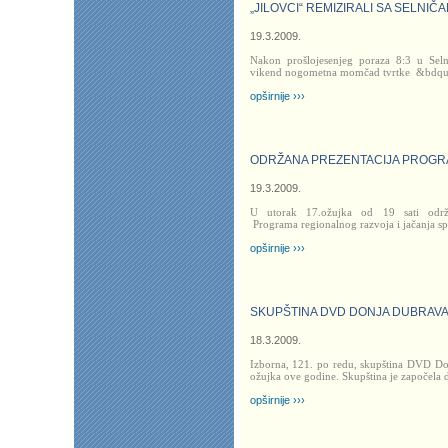
„JILOVCI“ REMIZIRALI SA SELNIČ
19.3.2009.
Nakon prošlojesenjeg poraza 8:3 u Selni
vikend nogometna momčad tvrtke
&bdq
opširnije ›››
ODRŽANA PREZENTACIJA PROGRA
19.3.2009.
U utorak 17.ožujka od 19 sati održa
Programa regionalnog razvoja i jačanja sp
opširnije ›››
SKUPŠTINA DVD DONJA DUBRAV
18.3.2009.
Izborna, 121. po redu, skupština DVD Do
ožujka ove godine. Skupština je započela 
opširnije ›››