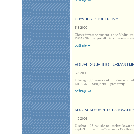
opširnije ›››
OBAVIJEST STUDENTIMA
5.3.2009.
Obavještavaju se studenti da je Međimursk
ISKAZNICE za pojedinačna putovanja za 
opširnije ›››
VOLJELI SU JE TITO, TUĐMAN I M
5.3.2009.
U kategoriji
ji samostalnih novinarskih r
LIDRANU, našu je školu predstavlja
...
opširnije ›››
KUGLAČKI SUSRET ČLANOVA HDZ-
4.3.2009.
U subotu, 28. veljače na kuglani kavane O
kuglački susret
između članova OO Hrvat