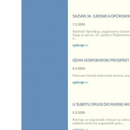
SAZVAN 34. SJEDNICA OPĆINSK
7.3.2009.
Načelnik Općinskog poglavarstva Općine
Varga je sazvao 34. sjednicu Poglavar
2
...
opširnije ›››
IZDAN GOSPODARSKI PROSPEKT
6.3.2009.
Poštovani čitatelji dobravskih stranica,
izra
opširnije ›››
U SUBOTU DRUGI DIO RADNE AK
5.3.2009.
Pozivaju se nogometaši veterani na radnu 
zaštitnih mreža iza nogometnih golo
...