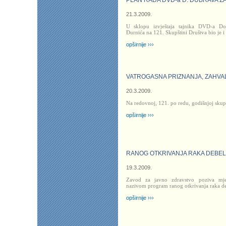
PLAN RADA DVD-a D. DUBRAVA ZA
21.3.2009.
U sklopu izvještaja tajnika DVD-a D
Đurnića na 121. Skupštini Društva bio je i
opširnije ›››
VATROGASNA PRIZNANJA, ZAHVAL
20.3.2009.
Na redovnoj, 121. po redu, godišnjoj skup
opširnije ›››
RANOG OTKRIVANJA RAKA DEBELO
19.3.2009.
Zavod za javno zdravstvo poziva mje
nazivom program ranog otkrivanja raka de
opširnije ›››