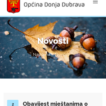
Novosti
Naslovna
Novosti
Obavijest mještanima o
2