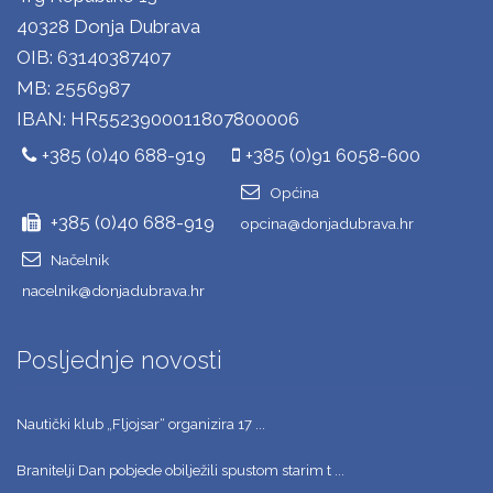
40328 Donja Dubrava
OIB: 63140387407
MB: 2556987
IBAN: HR5523900011807800006
+385 (0)40 688-919
+385 (0)91 6058-600
Općina
+385 (0)40 688-919
opcina@donjadubrava.hr
Načelnik
nacelnik@donjadubrava.hr
Posljednje novosti
Nautički klub „Fljojsar“ organizira 17 ...
Branitelji Dan pobjede obilježili spustom starim t ...