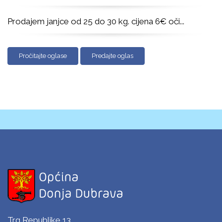
Prodajem janjce od 25 do 30 kg. cijena 6€ oči
...
Pročitajte oglase
Predajte oglas
Trg Republike 13