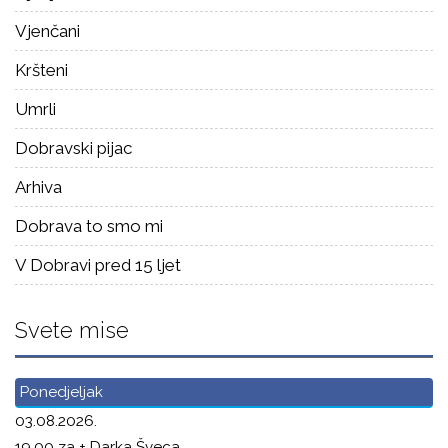
Vjenčani
Kršteni
Umrli
Dobravski pijac
Arhiva
Dobrava to smo mi
V Dobravi pred 15 ljet
Svete mise
Ponedjeljak
03.08.2026.
19.00 za + Darka Šveca