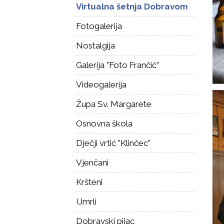
Virtualna šetnja Dobravom
Fotogalerija
Nostalgija
Galerija "Foto Frančić"
Videogalerija
Župa Sv. Margarete
Osnovna škola
Dječji vrtić "Klinčec"
Vjenčani
Kršteni
Umrli
Dobravski pijac