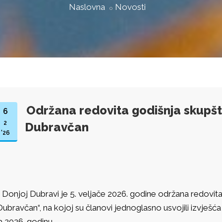
Naslovna
Novosti
Održana redovita godišnja skupšt
6
2
Dubravčan
'26
 Donjoj Dubravi je 5. veljače 2026. godine održana redovit
Dubravčan“, na kojoj su članovi jednoglasno usvojili izvješća o
a 2026. godinu