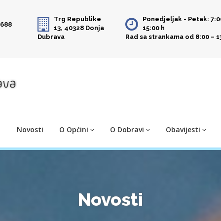
Trg Republike
Ponedjeljak - Petak: 7:0
 688
13, 40328 Donja
15:00 h
Dubrava
Rad sa strankama od 8:00 – 1
Novosti
O Općini
O Dobravi
Obavijesti
Novosti