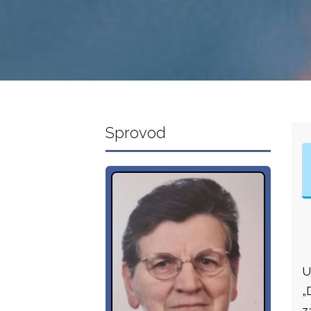
Sprovod
U
„
z