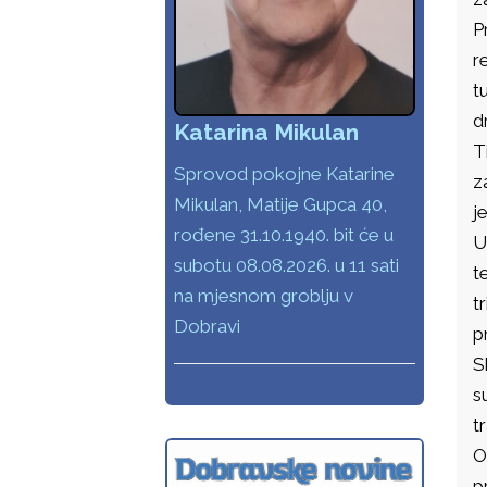
P
r
t
d
Katarina Mikulan
T
Sprovod pokojne Katarine
z
Mikulan, Matije Gupca 40,
j
rođene 31.10.1940. bit će u
U
subotu 08.08.2026. u 11 sati
t
na mjesnom groblju v
t
Dobravi
p
S
s
t
O
p