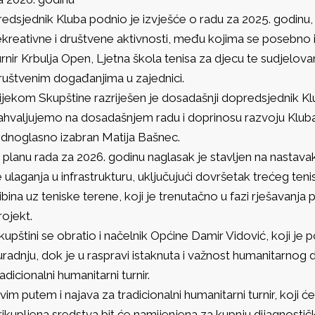
redsjednik Kluba podnio je izvješće o radu za 2025. godinu, 
ekreativne i društvene aktivnosti, među kojima se posebno izd
urnir Krbulja Open, Ljetna škola tenisa za djecu te sudjelova
ruštvenim događanjima u zajednici.
ijekom Skupštine razriješen je dosadašnji dopredsjednik K
ahvaljujemo na dosadašnjem radu i doprinosu razvoju Klub
ednoglasno izabran Matija Bašnec.
 planu rada za 2026. godinu naglasak je stavljen na nastavak
e ulaganja u infrastrukturu, uključujući dovršetak trećeg teni
ribina uz teniske terene, koji je trenutačno u fazi rješavanj
rojekt.
kupštini se obratio i načelnik Općine Damir Vidović, koji je 
uradnju, dok je u raspravi istaknuta i važnost humanitarnog 
radicionalni humanitarni turnir.
vim putem i najava za tradicionalni humanitarni turnir, koji će
rikupljena sredstva bit će namijenjena za kupnju dijagnostič