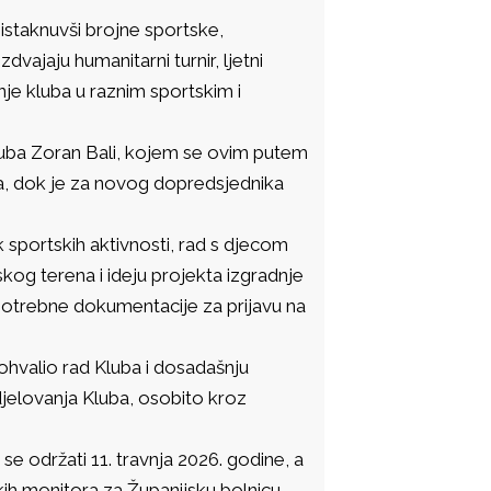
istaknuvši brojne sportske,
vajaju humanitarni turnir, ljetni
nje kluba u raznim sportskim i
luba Zoran Bali, kojem se ovim putem
a, dok je za novog dopredsjednika
 sportskih aktivnosti, rad s djecom
skog terena i ideju projekta izgradnje
a potrebne dokumentacije za prijavu na
pohvalio rad Kluba i dosadašnju
djelovanja Kluba, osobito kroz
 se održati 11. travnja 2026. godine, a
kih monitora za Županijsku bolnicu