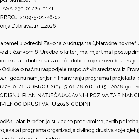
LASA: 230-01/26-01/1
RBROJ: 2109-5-01-26-02
onja Dubrava, 15.1.2026.
a temelju odredbi Zakona o udrugama („Narodne novine“, br.
vezi s člankom 8. Uredbe o kriterijima, mjerilima i postupci
 projekata od interesa za opće dobro koje provode udruge (
e Odluke o načinu raspodjele raspoloživih sredstava iz Pr
025. godinu namijenjenih financiranju programa i projekat
1/26-01/1, URBROJ: 2109-5-01-26-01) od 15.1.2026. godin
ODIŠNJI PLAN NATJEČAJA/JAVNIH POZIVA ZA FINAN
IVILNOG DRUŠTVA U 2026. GODINI
odišnji plan izrađen je sukladno programima javnih potreb
rojekata i programa organizacija civilnog društva koje djelu
tvarnih potreba u zajednici.