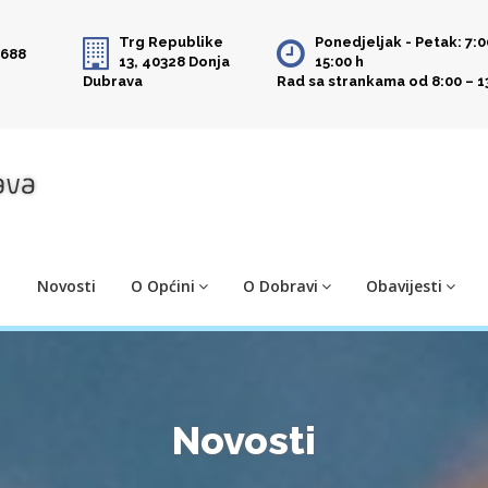
Trg Republike
Ponedjeljak - Petak: 7:0
 688
13, 40328 Donja
15:00 h
Dubrava
Rad sa strankama od 8:00 – 1
Novosti
O Općini
O Dobravi
Obavijesti
Novosti