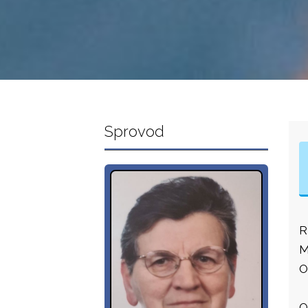
Sprovod
R
M
O
O