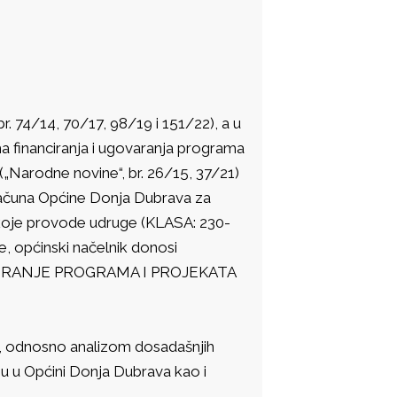
 74/14, 70/17, 98/19 i 151/22), a u
ma financiranja i ugovaranja programa
„Narodne novine“, br. 26/15, 37/21)
oračuna Općine Donja Dubrava za
a koje provode udruge (KLASA: 230-
e, općinski načelnik donosi
CIRANJE PROGRAMA I PROJEKATA
a, odnosno analizom dosadašnjih
ju u Općini Donja Dubrava kao i