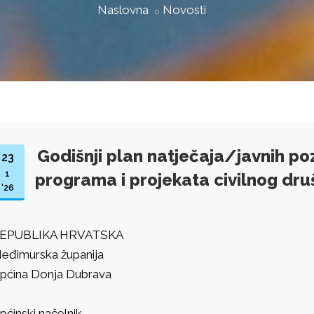
Naslovna
Novosti
Godišnji plan natječaja/javnih poz
23
1
programa i projekata civilnog dru
'26
EPUBLIKA HRVATSKA
eđimurska županija
pćina Donja Dubrava
pćinski načelnik