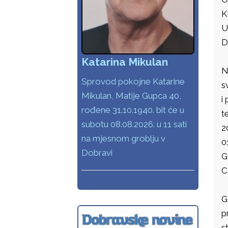
K
U
D
Katarina Mikulan
N
Sprovod pokojne Katarine
s
Mikulan, Matije Gupca 40,
i
rođene 31.10.1940. bit će u
t
subotu 08.08.2026. u 11 sati
2
na mjesnom groblju v
0
Dobravi
G
C
G
p
s