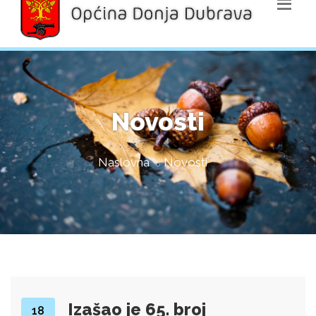
Novosti
Naslovna
Novosti
Izašao je 65. broj
18