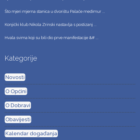
Što mjeri mjerna stanica u dvorištu Palače međimur ...
Konjički klub Nikola Zrinski nastavlja s postizanj ...
Hvala svima koji su bili dio prve manifestacije &# ...
Kategorije
Novosti
O Općini
O Dobravi
Obavijesti
Kalendar događanja