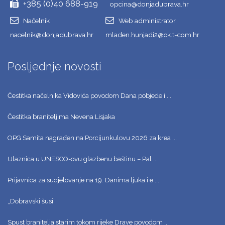
+385 (0)40 688-919
opcina@donjadubrava.hr
Načelnik
Web administrator
nacelnik@donjadubrava.hr
mladen.hunjadi2@ck.t-com.hr
Posljednje novosti
Čestitka načelnika Vidovića povodom Dana pobjede i ...
Čestitka braniteljima Nevena Lisjaka
OPG Samita nagrađen na Porcijunkulovu 2026 za krea ...
Ulaznica u UNESCO-ovu glazbenu baštinu – Pal ...
Prijavnica za sudjelovanje na 19. Danima ljuka i e ...
„Dobravski šusi“
Spust branitelja starim tokom rijeke Drave povodom ...