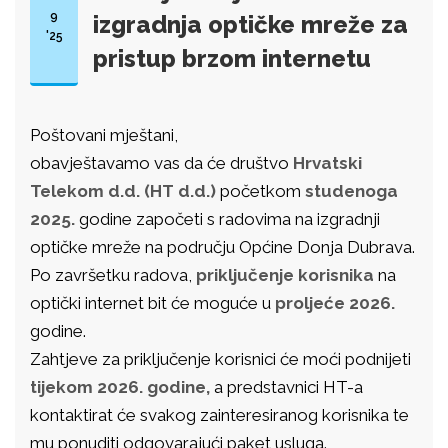
9
izgradnja optičke mreže za
'25
pristup brzom internetu
Poštovani mještani,
obavještavamo vas da će društvo
Hrvatski
Telekom d.d. (HT d.d.)
početkom
studenoga
2025.
godine započeti s radovima na izgradnji
optičke mreže na području Općine Donja Dubrava.
Po završetku radova,
priključenje korisnika
na
optički internet bit će moguće u
proljeće 2026.
godine.
Zahtjeve za priključenje korisnici će moći podnijeti
tijekom 2026. godine,
a predstavnici HT-a
kontaktirat će svakog zainteresiranog korisnika te
mu ponuditi odgovarajući paket usluga.