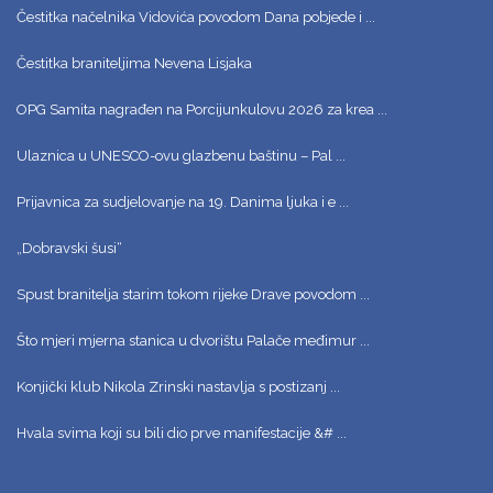
Čestitka načelnika Vidovića povodom Dana pobjede i ...
Čestitka braniteljima Nevena Lisjaka
OPG Samita nagrađen na Porcijunkulovu 2026 za krea ...
Ulaznica u UNESCO-ovu glazbenu baštinu – Pal ...
Prijavnica za sudjelovanje na 19. Danima ljuka i e ...
„Dobravski šusi“
Spust branitelja starim tokom rijeke Drave povodom ...
Što mjeri mjerna stanica u dvorištu Palače međimur ...
Konjički klub Nikola Zrinski nastavlja s postizanj ...
Hvala svima koji su bili dio prve manifestacije &# ...