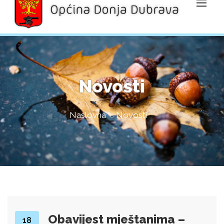
Novosti
Naslovna
Novosti
Obavijest mještanima –
18