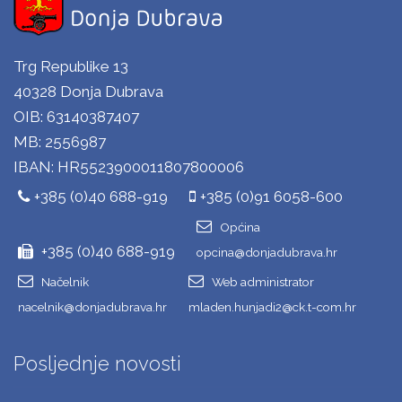
Trg Republike 13
40328 Donja Dubrava
OIB: 63140387407
MB: 2556987
IBAN: HR5523900011807800006
+385 (0)40 688-919
+385 (0)91 6058-600
Općina
+385 (0)40 688-919
opcina@donjadubrava.hr
Načelnik
Web administrator
nacelnik@donjadubrava.hr
mladen.hunjadi2@ck.t-com.hr
Posljednje novosti