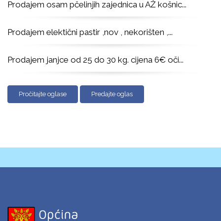
Prodajem osam pčelinjih zajednica u AŽ košnic
...
Prodajem elektični pastir ,nov , nekorišten ,
...
Prodajem janjce od 25 do 30 kg. cijena 6€ oči
...
Pročitajte oglase
Predajte oglas