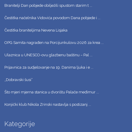
Branitelji Dan pobjede obilježili spustom starim t ...
Čestitka načelnika Vidovića povodom Dana pobjede i ...
Čestitka braniteljima Nevena Lisjaka
OPG Samita nagrađen na Porcijunkulovu 2026 za krea ...
Ulaznica u UNESCO-ovu glazbenu baštinu – Pal ...
Prijavnica za sudjelovanje na 19. Danima ljuka i e ...
„Dobravski šusi“
Što mjeri mjerna stanica u dvorištu Palače međimur ...
Konjički klub Nikola Zrinski nastavlja s postizanj ...
Kategorije