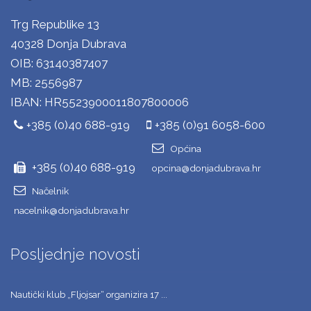
Trg Republike 13
40328 Donja Dubrava
OIB: 63140387407
MB: 2556987
IBAN: HR5523900011807800006
+385 (0)40 688-919
+385 (0)91 6058-600
Općina
+385 (0)40 688-919
opcina@donjadubrava.hr
Načelnik
nacelnik@donjadubrava.hr
Posljednje novosti
Nautički klub „Fljojsar“ organizira 17 ...