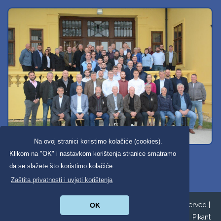
Na ovoj stranici koristimo kolačiće (cookies).
Svi dobravski košarkaši
Klikom na "OK" i nastavkom korištenja stranice smatramo
da se slažete što koristimo kolačiće.
Zaštita privatnosti i uvjeti korištenja
Copyright ©2026. Općina Donja Dubrava All Rights Reserved |
OK
Zaštita privatnosti
|
Digitalna pristupačnost
| Izrada:
Pikant