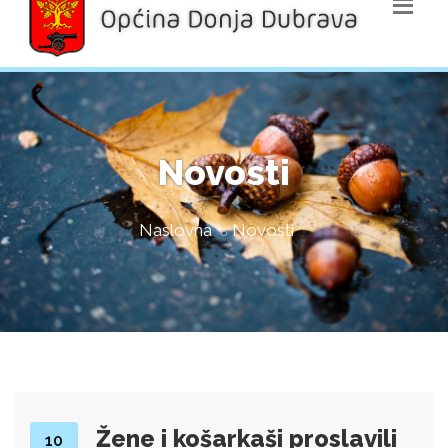
Novosti
Naslovna
Novosti
Žene i košarkaši proslavili
10