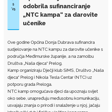
5
odobrila sufinanciranje
'25
„NTC kampa“ za darovite
učenike
Ove godine Općina Donja Dubrava sufinancira
sudjelovanje na NTC kampu za darovite učenike s
područja Međimurske županije, a na zamolbu
Društva „Naša djeca“ Prelog.
Kamp organiziraju Dječji klub SiMS, Društvo „Naša
djeca“ Prelog i Nikola Tesla Centar (NTC) uz
potporu grada Preloga.
NTC kamp omogućava djeci da upoznaju svijet
oko sebe, unapređuju međusobnu komunikaciju,
usvajaju znanja o prirodi i snalaženje u njoj, jačaju