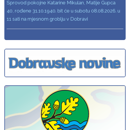
Sprovod pokojne Katarine Mikulan, Matije Gupca
40, rođene 31.10.1940. bit će u subotu 08.08.2026. u
11 sati na mjesnom groblju v Dobravi