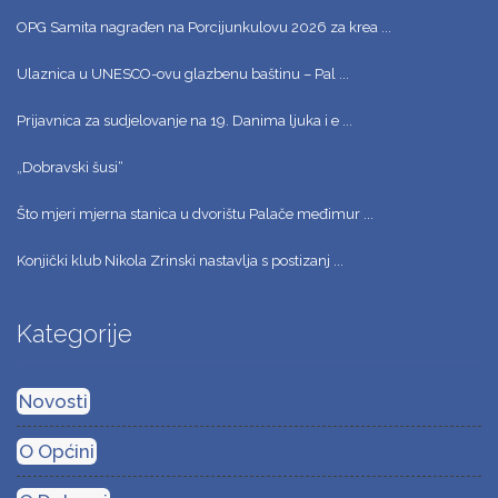
OPG Samita nagrađen na Porcijunkulovu 2026 za krea ...
Ulaznica u UNESCO-ovu glazbenu baštinu – Pal ...
Prijavnica za sudjelovanje na 19. Danima ljuka i e ...
„Dobravski šusi“
Što mjeri mjerna stanica u dvorištu Palače međimur ...
Konjički klub Nikola Zrinski nastavlja s postizanj ...
Kategorije
Novosti
O Općini