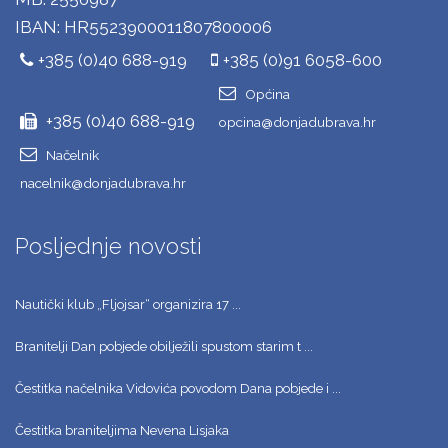
IBAN: HR5523900011807800006
+385 (0)40 688-919
+385 (0)91 6058-600
Općina
+385 (0)40 688-919
opcina@donjadubrava.hr
Načelnik
nacelnik@donjadubrava.hr
Posljednje novosti
Nautički klub „Fljojsar“ organizira 17 ...
Branitelji Dan pobjede obilježili spustom starim t ...
Čestitka načelnika Vidovića povodom Dana pobjede i ...
Čestitka braniteljima Nevena Lisjaka