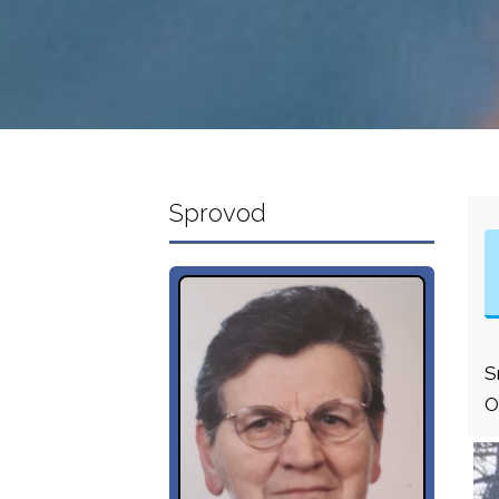
Sprovod
S
O