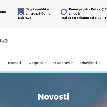
Trg Republike
Ponedjeljak - Petak: 7:0
 688
13, 40328 Donja
15:00 h
Dubrava
Rad sa strankama od 8:00 – 1
Novosti
O Općini
O Dobravi
Obavijesti
Novosti