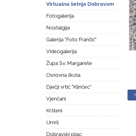
Virtualna šetnja Dobravom
Fotogalerija
Nostalgija
Galerija "Foto Frančić"
Videogalerija
Župa Sv. Margarete
Osnovna škola
Dječji vrtić "Klinčec"
Vjenčani
Kršteni
Umrli
Dobravski pijac