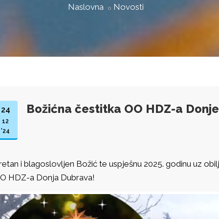
Naslovna
Novosti
Božićna čestitka OO HDZ-a Donj
24
12
'24
retan i blagoslovljen Božić te uspješnu 2025. godinu uz obil
O HDZ-a Donja Dubrava!