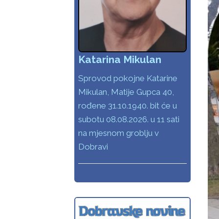
Katarina Mikulan
Sprovod pokojne Katarine
Mikulan, Matije Gupca 40,
rođene 31.10.1940. bit će u
subotu 08.08.2026. u 11 sati
na mjesnom groblju v
Dobravi