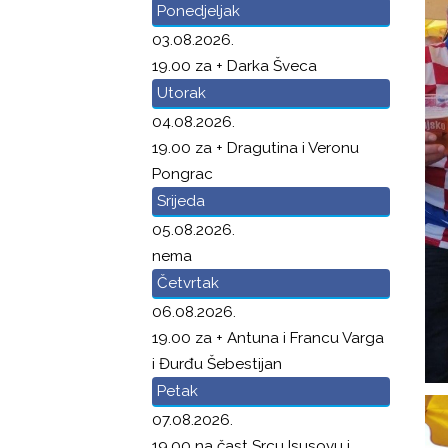
Ponedjeljak
03.08.2026.
19.00 za + Darka Šveca
Utorak
04.08.2026.
19.00 za + Dragutina i Veronu
Pongrac
Srijeda
05.08.2026.
nema
Četvrtak
06.08.2026.
19.00 za + Antuna i Francu Varga
i Đurđu Šebestijan
Petak
07.08.2026.
19.00 na čast Srcu Isusovu i