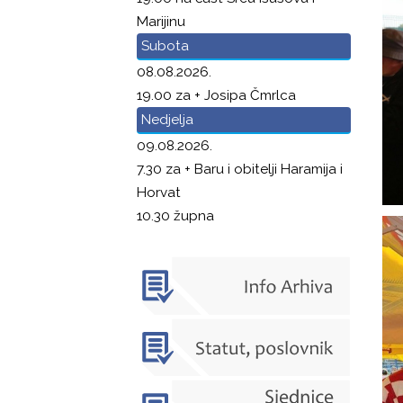
Marijinu
Subota
08.08.2026.
19.00 za + Josipa Čmrlca
Nedjelja
09.08.2026.
7.30 za + Baru i obitelji Haramija i
Horvat
10.30 župna