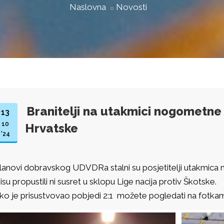
Naslovna
Novosti
Branitelji na utakmici nogometne
13
10
Hrvatske
'24
lanovi dobravskog UDVDRa stalni su posjetitelji utakmica
isu propustili ni susret u sklopu Lige nacija protiv Škotske.
ko je prisustvovao pobjedi 2:1 možete pogledati na fotkam