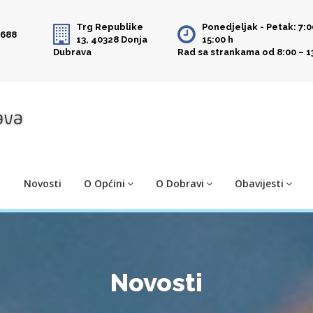
Trg Republike
Ponedjeljak - Petak: 7:0
 688
13, 40328 Donja
15:00 h
Dubrava
Rad sa strankama od 8:00 – 1
Novosti
O Općini
O Dobravi
Obavijesti
Novosti