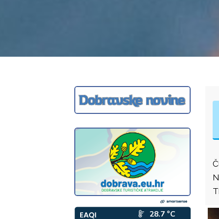
Č
N
T