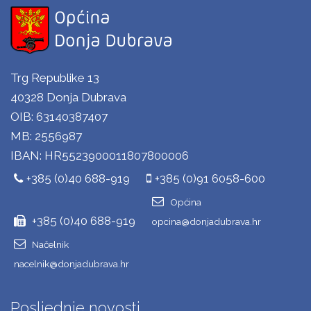
Trg Republike 13
40328 Donja Dubrava
OIB: 63140387407
MB: 2556987
IBAN: HR5523900011807800006
+385 (0)40 688-919
+385 (0)91 6058-600
Općina
+385 (0)40 688-919
opcina@donjadubrava.hr
Načelnik
nacelnik@donjadubrava.hr
Posljednje novosti