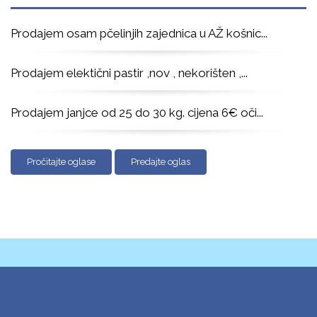
Prodajem osam pčelinjih zajednica u AŽ košnic
...
Prodajem elektični pastir ,nov , nekorišten ,
...
Prodajem janjce od 25 do 30 kg. cijena 6€ oči
...
Pročitajte oglase
Predajte oglas