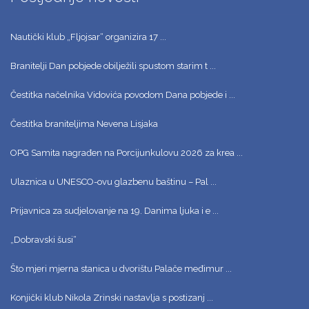
Nautički klub „Fljojsar“ organizira 17 ...
Branitelji Dan pobjede obilježili spustom starim t ...
Čestitka načelnika Vidovića povodom Dana pobjede i ...
Čestitka braniteljima Nevena Lisjaka
OPG Samita nagrađen na Porcijunkulovu 2026 za krea ...
Ulaznica u UNESCO-ovu glazbenu baštinu – Pal ...
Prijavnica za sudjelovanje na 19. Danima ljuka i e ...
„Dobravski šusi“
Što mjeri mjerna stanica u dvorištu Palače međimur ...
Konjički klub Nikola Zrinski nastavlja s postizanj ...