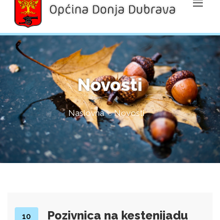
Novosti
Naslovna
Novosti
Pozivnica na kestenijadu
10