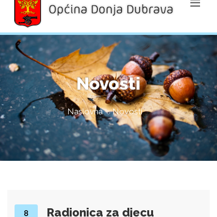
Novosti
Naslovna
Novosti
Radionica za djecu
8