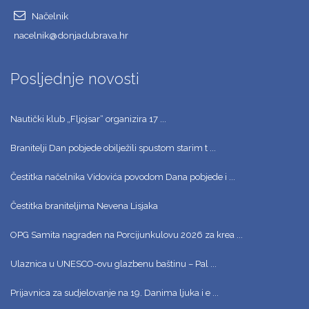
Načelnik
nacelnik@donjadubrava.hr
Posljednje novosti
Nautički klub „Fljojsar“ organizira 17 ...
Branitelji Dan pobjede obilježili spustom starim t ...
Čestitka načelnika Vidovića povodom Dana pobjede i ...
Čestitka braniteljima Nevena Lisjaka
OPG Samita nagrađen na Porcijunkulovu 2026 za krea ...
Ulaznica u UNESCO-ovu glazbenu baštinu – Pal ...
Prijavnica za sudjelovanje na 19. Danima ljuka i e ...