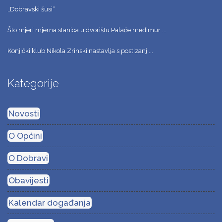
„Dobravski šusi“
Što mjeri mjerna stanica u dvorištu Palače međimur ...
Konjički klub Nikola Zrinski nastavlja s postizanj ...
Kategorije
Novosti
O Općini
O Dobravi
Obavijesti
Kalendar događanja