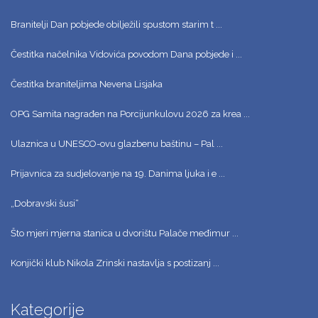
Branitelji Dan pobjede obilježili spustom starim t ...
Čestitka načelnika Vidovića povodom Dana pobjede i ...
Čestitka braniteljima Nevena Lisjaka
OPG Samita nagrađen na Porcijunkulovu 2026 za krea ...
Ulaznica u UNESCO-ovu glazbenu baštinu – Pal ...
Prijavnica za sudjelovanje na 19. Danima ljuka i e ...
„Dobravski šusi“
Što mjeri mjerna stanica u dvorištu Palače međimur ...
Konjički klub Nikola Zrinski nastavlja s postizanj ...
Kategorije