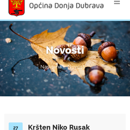
Novosti
Naslovna
Novosti
Kršten Niko Rusak
27