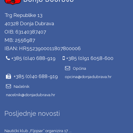
Trg Republike 13
40328 Donja Dubrava
OIB: 63140387407
MB: 2556987
IBAN: HR5523900011807800006
+385 (0)40 688-919
+385 (0)91 6058-600
Općina
+385 (0)40 688-919
opcina@donjadubrava.hr
Načelnik
nacelnik@donjadubrava.hr
Posljednje novosti
Nautički klub „Fljojsar“ organizira 17 ...