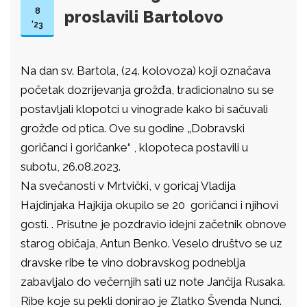
8
proslavili Bartolovo
'23
Na dan sv. Bartola, (24. kolovoza) koji označava
početak dozrijevanja grožđa, tradicionalno su se
postavljali klopotci u vinograde kako bi sačuvali
grožđe od ptica. Ove su godine „Dobravski
goričanci i goričanke“ , klopoteca postavili u
subotu, 26.08.2023.
Na svečanosti v Mrtvički, v goricaj Vladija
Hajdinjaka Hajkija okupilo se 20 goričanci i njihovi
gosti. . Prisutne je pozdravio idejni začetnik obnove
starog običaja, Antun Benko. Veselo društvo se uz
dravske ribe te vino dobravskog podneblja
zabavljalo do večernjih sati uz note Jančija Rusaka.
Ribe koje su pekli donirao je Zlatko Švenda Nunci.