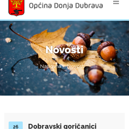
Novosti
Naslovna
Novosti
Dobravski goričanici
26