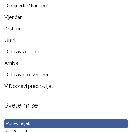
Dječji vrtić "Klinčec"
Vjenčani
Kršteni
Umrli
Dobravski pijac
Arhiva
Dobrava to smo mi
V Dobravi pred 15 ljet
Svete mise
Ponedjeljak
03.08.2026.