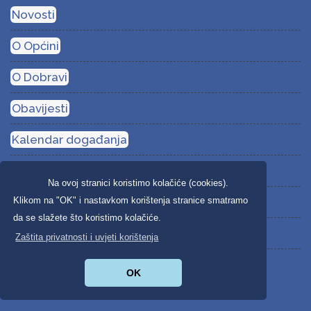
Novosti
O Općini
O Dobravi
Obavijesti
Kalendar događanja
Dokumenti
Na ovoj stranici koristimo kolačiće (cookies).
Klikom na "OK" i nastavkom korištenja stranice smatramo
Fotogalerija
da se slažete što koristimo kolačiće.
Kontakt
Zaštita privatnosti i uvjeti korištenja
OK
Posljednje iz galerije