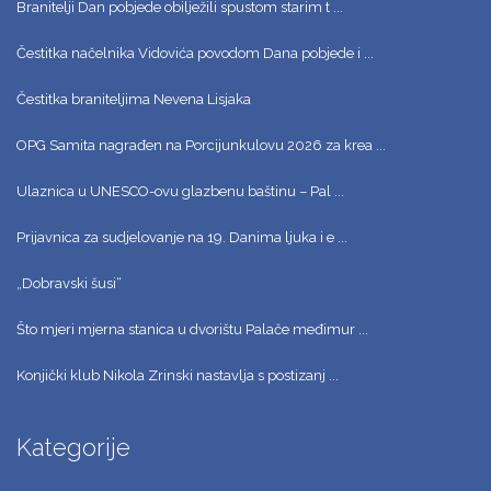
Branitelji Dan pobjede obilježili spustom starim t ...
Čestitka načelnika Vidovića povodom Dana pobjede i ...
Čestitka braniteljima Nevena Lisjaka
OPG Samita nagrađen na Porcijunkulovu 2026 za krea ...
Ulaznica u UNESCO-ovu glazbenu baštinu – Pal ...
Prijavnica za sudjelovanje na 19. Danima ljuka i e ...
„Dobravski šusi“
Što mjeri mjerna stanica u dvorištu Palače međimur ...
Konjički klub Nikola Zrinski nastavlja s postizanj ...
Kategorije