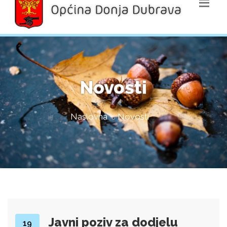
Novosti
Naslovna
Novosti
Javni poziv za dodjelu
19