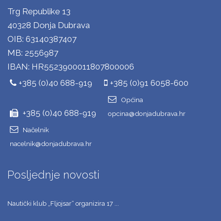
Trg Republike 13
40328 Donja Dubrava
OIB: 63140387407
MB: 2556987
IBAN: HR5523900011807800006
+385 (0)40 688-919
+385 (0)91 6058-600
Općina
+385 (0)40 688-919
opcina@donjadubrava.hr
Načelnik
nacelnik@donjadubrava.hr
Posljednje novosti
Nautički klub „Fljojsar“ organizira 17 ...