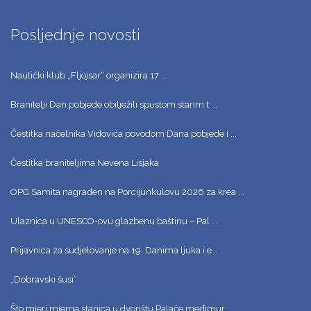
Posljednje novosti
Nautički klub „Fljojsar“ organizira 17 ...
Branitelji Dan pobjede obilježili spustom starim t ...
Čestitka načelnika Vidovića povodom Dana pobjede i ...
Čestitka braniteljima Nevena Lisjaka
OPG Samita nagrađen na Porcijunkulovu 2026 za krea ...
Ulaznica u UNESCO-ovu glazbenu baštinu – Pal ...
Prijavnica za sudjelovanje na 19. Danima ljuka i e ...
„Dobravski šusi“
Što mjeri mjerna stanica u dvorištu Palače međimur ...