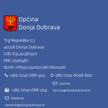
Trg Republike 13
40328 Donja Dubrava
OIB: 63140387407
MB: 2556987
IBAN: HR5523900011807800006
+385 (0)40 688-919
+385 (0)91 6058-600
Općina
+385 (0)40 688-919
opcina@donjadubrava.hr
Načelnik
nacelnik@donjadubrava.hr