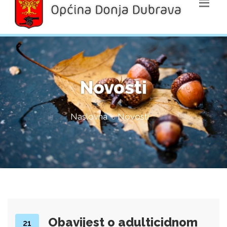
Novosti
Naslovna
Novosti
Obavijest o adulticidnom
21