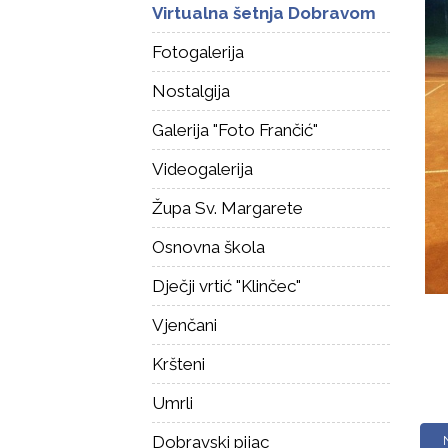
Virtualna šetnja Dobravom
Fotogalerija
Nostalgija
Galerija "Foto Frančić"
Videogalerija
Župa Sv. Margarete
Osnovna škola
Dječji vrtić "Klinčec"
Vjenčani
Kršteni
Umrli
Dobravski pijac