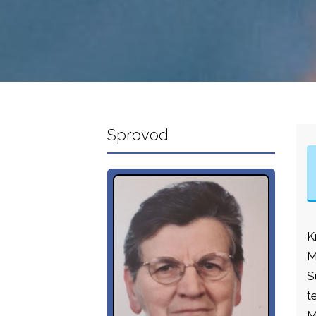
Sprovod
K
M
S
t
M