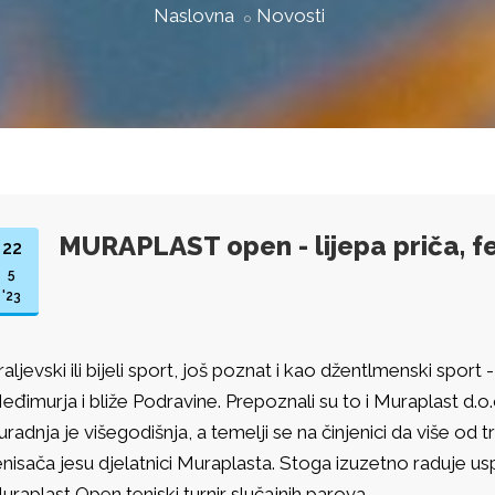
Naslovna
Novosti
MURAPLAST open - lijepa priča, fes
22
5
'23
raljevski ili bijeli sport, još poznat i kao džentlmenski sport
eđimurja i bliže Podravine. Prepoznali su to i Muraplast d.o
uradnja je višegodišnja, a temelji se na činjenici da više od t
enisača jesu djelatnici Muraplasta. Stoga izuzetno raduje us
uraplast Open teniski turnir slučajnih parova.