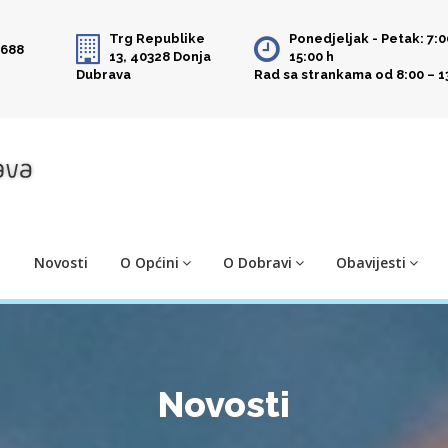
Trg Republike
Ponedjeljak - Petak: 7:0
 688
13, 40328 Donja
15:00 h
Dubrava
Rad sa strankama od 8:00 – 1
Novosti
O Općini
O Dobravi
Obavijesti
Novosti