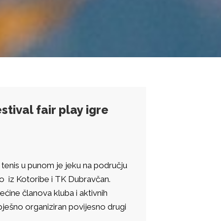
tival fair play igre
 - tenis u punom je jeku na području
.o iz Kotoribe i TK Dubravčan.
rećine članova kluba i aktivnih
pješno organiziran povijesno drugi