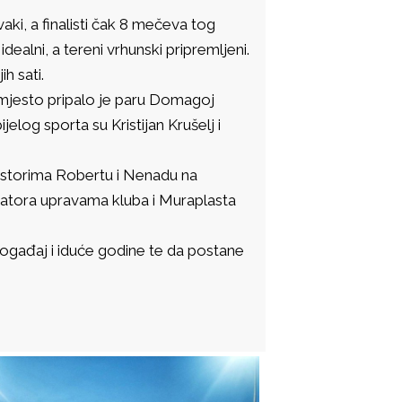
ki, a finalisti čak 8 mečeva tog
idealni, a tereni vrhunski pripremljeni.
ih sati.
o mjesto pripalo je paru Domagoj
elog sporta su Kristijan Krušelj i
majstorima Robertu i Nenadu na
izatora upravama kluba i Muraplasta
i događaj i iduće godine te da postane