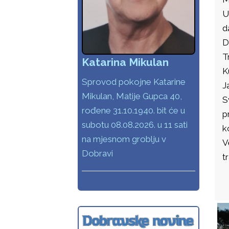
U
d
D
T
Katarina Mikulan
K
Sprovod pokojne Katarine
J
Mikulan, Matije Gupca 40,
S
rođene 31.10.1940. bit će u
p
subotu 08.08.2026. u 11 sati
k
na mjesnom groblju v
V
Dobravi
t