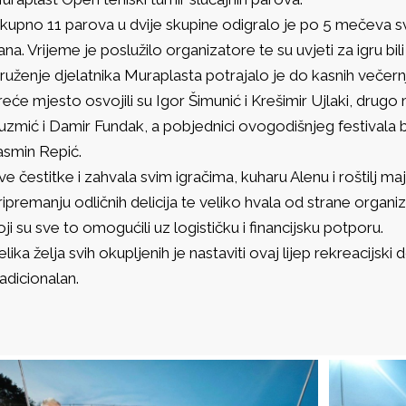
kupno 11 parova u dvije skupine odigralo je po 5 mečeva sva
ana. Vrijeme je poslužilo organizatore te su uvjeti za igru bili 
ruženje djelatnika Muraplasta potrajalo je do kasnih večernj
reće mjesto osvojili su Igor Šimunić i Krešimir Ujlaki, drug
uzmić i Damir Fundak, a pobjednici ovogodišnjeg festivala bij
asmin Repić.
ve čestitke i zahvala svim igračima, kuharu Alenu i roštilj 
ripremanju odličnih delicija te veliko hvala od strane organ
oji su sve to omogućili uz logističku i financijsku potporu.
elika želja svih okupljenih je nastaviti ovaj lijep rekreacijsk
radicionalan.