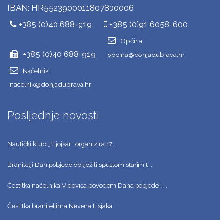
IBAN: HR5523900011807800006
+385 (0)40 688-919
+385 (0)91 6058-600
Općina
+385 (0)40 688-919
opcina@donjadubrava.hr
Načelnik
nacelnik@donjadubrava.hr
Posljednje novosti
Nautički klub „Fljojsar“ organizira 17 ...
Branitelji Dan pobjede obilježili spustom starim t ...
Čestitka načelnika Vidovića povodom Dana pobjede i ...
Čestitka braniteljima Nevena Lisjaka