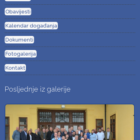
Obavijesti
Kalendar događanja
Dokumenti
Fotogalerija
Kontakt
Posljednje iz galerije