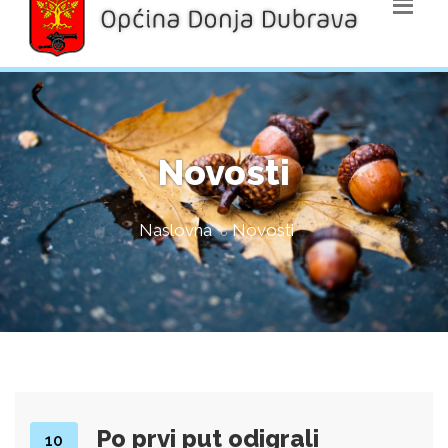
Novosti
Naslovna
Novosti
Po prvi put odigrali
10