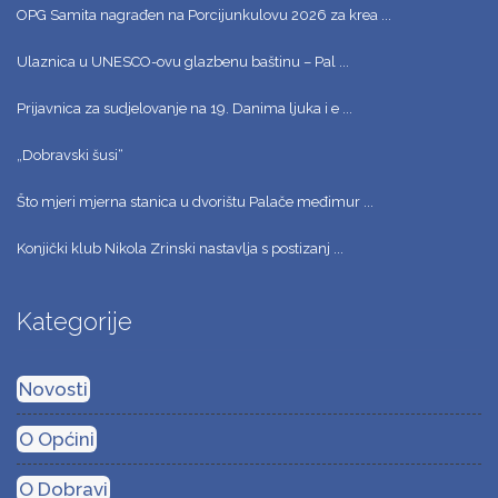
OPG Samita nagrađen na Porcijunkulovu 2026 za krea ...
Ulaznica u UNESCO-ovu glazbenu baštinu – Pal ...
Prijavnica za sudjelovanje na 19. Danima ljuka i e ...
„Dobravski šusi“
Što mjeri mjerna stanica u dvorištu Palače međimur ...
Konjički klub Nikola Zrinski nastavlja s postizanj ...
Kategorije
Novosti
O Općini
O Dobravi