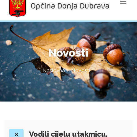
Novosti
Naslovna
Novosti
Vodili cijelu utakmicu,
8