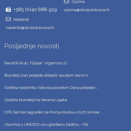
Općina
+385 (0)40 688-919
opcina@donjadubrava.hr
Načelnik
nacelnik@donjadubrava.hr
Posljednje novosti
Nautički klub „Fljojsar“ organizira 17 ...
Branitelji Dan pobjede obilježili spustom starim t ...
Čestitka načelnika Vidovića povodom Dana pobjede i ...
Čestitka braniteljima Nevena Lisjaka
OPG Samita nagrađen na Porcijunkulovu 2026 za krea ...
Ulaznica u UNESCO-ovu glazbenu baštinu – Pal ...