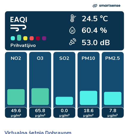
Virtualna šetnja Dobravom