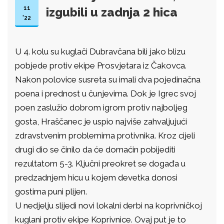
11
izgubili u zadnja 2 hica
'22
U 4. kolu su kuglači Dubravčana bili jako blizu
pobjede protiv ekipe Prosvjetara iz Čakovca.
Nakon polovice susreta su imali dva pojedinačna
poena i prednost u čunjevima. Dok je Igrec svoj
poen zaslužio dobrom igrom protiv najboljeg
gosta, Hraščanec je uspio najviše zahvaljujući
zdravstvenim problemima protivnika. Kroz cijeli
drugi dio se činilo da će domaćin pobijediti
rezultatom 5-3. Ključni preokret se događa u
predzadnjem hicu u kojem devetka donosi
gostima puni plijen.
U nedjelju slijedi novi lokalni derbi na koprivničkoj
kuglani protiv ekipe Koprivnice. Ovaj put je to