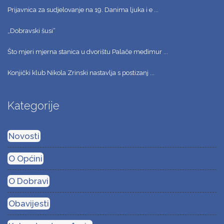
Prijavnica za sudjelovanje na 19. Danima ljuka i e ...
„Dobravski šusi“
Što mjeri mjerna stanica u dvorištu Palače međimur ...
Konjički klub Nikola Zrinski nastavlja s postizanj ...
Kategorije
Novosti
O Općini
O Dobravi
Obavijesti