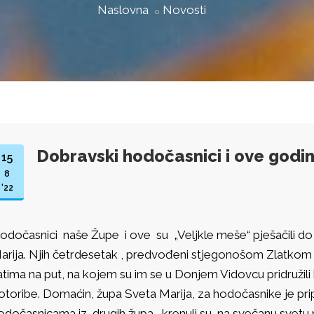
Naslovna
Novosti
Dobravski hodočasnici i ove godin
15
8
'22
odočasnici naše Župe i ove su „Veljkle meše“ pješačili do 
arija. Njih četrdesetak , predvođeni stjegonošom Zlatkom 
atima na put, na kojem su im se u Donjem Vidovcu pridružili
otoribe. Domaćin, župa Sveta Marija, za hodočasnike je pri
odočasnicama iz drugih župa, krenuli su na svečanu svetu 