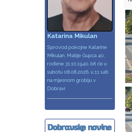
Katarina Mikulan
Sprovod pokojne Katarine
Mikulan, Matije Gupca 40,
rođene 31.10.1940. bit će u
subotu 08.08.2026. u 11 sati
na mjesnom groblju v
Dobravi