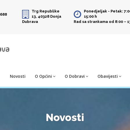
Trg Republike
Ponedjeljak - Petak: 7:0
 688
13, 40328 Donja
15:00 h
Dubrava
Rad sa strankama od 8:00 – 1
Novosti
O Općini
O Dobravi
Obavijesti
Novosti