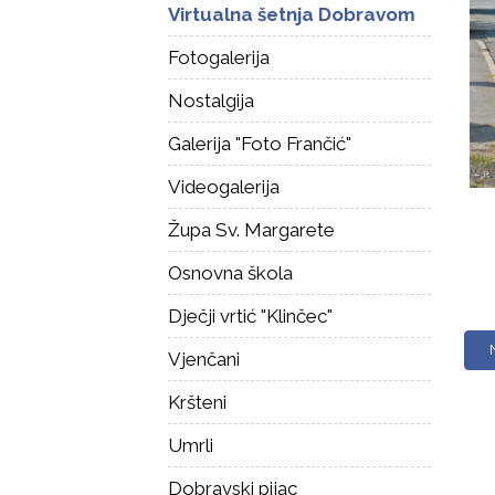
Virtualna šetnja Dobravom
Fotogalerija
Nostalgija
Galerija "Foto Frančić"
Videogalerija
Župa Sv. Margarete
Osnovna škola
Dječji vrtić "Klinčec"
Vjenčani
Kršteni
Umrli
Dobravski pijac