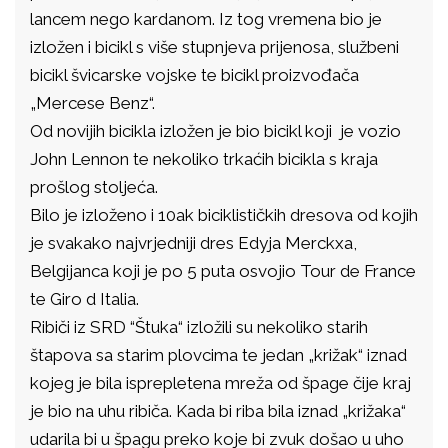
lancem nego kardanom. Iz tog vremena bio je
izložen i bicikl s više stupnjeva prijenosa, službeni
bicikl švicarske vojske te bicikl proizvođača
„Mercese Benz“.
Od novijih bicikla izložen je bio bicikl koji je vozio
John Lennon te nekoliko trkaćih bicikla s kraja
prošlog stoljeća.
Bilo je izloženo i 10ak biciklističkih dresova od kojih
je svakako najvrjedniji dres Edyja Merckxa,
Belgijanca koji je po 5 puta osvojio Tour de France
te Giro d Italia.
Ribiči iz SRD “Štuka“ izložili su nekoliko starih
štapova sa starim plovcima te jedan „križak“ iznad
kojeg je bila isprepletena mreža od špage čije kraj
je bio na uhu ribiča. Kada bi riba bila iznad „križaka“
udarila bi u špagu preko koje bi zvuk došao u uho