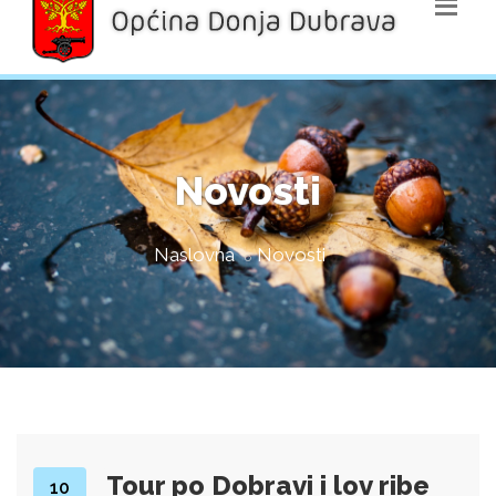
Novosti
Naslovna
Novosti
Tour po Dobravi i lov ribe
10