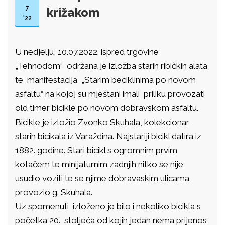
7
križakom
'22
U nedjelju, 10.07.2022. ispred trgovine
„Tehnodom“ održana je izložba starih ribičkih alata
te manifestacija „Starim beciklinima po novom
asfaltu“ na kojoj su mještani imali priliku provozati
old timer bicikle po novom dobravskom asfaltu.
Bicikle je izložio Zvonko Skuhala, kolekcionar
starih bicikala iz Varaždina. Najstariji bicikl datira iz
1882. godine. Stari bicikl s ogromnim prvim
kotačem te minijaturnim zadnjih nitko se nije
usudio voziti te se njime dobravaskim ulicama
provozio g. Skuhala.
Uz spomenuti izloženo je bilo i nekoliko bicikla s
početka 20. stoljeća od kojih jedan nema prijenos