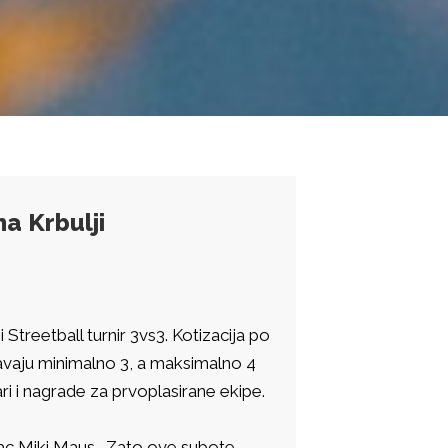
na Krbulji
Streetball turnir 3vs3. Kotizacija po
njavaju minimalno 3, a maksimalno 4
ari i nagrade za prvoplasirane ekipe.
nac Miki Maus. Zato ove subote