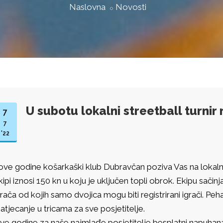
Naslovna
Novosti
U subotu lokalni streetball turnir 
7
7
'22
 ove godine košarkaški klub Dubravčan poziva Vas na lokalni 
kipi iznosi 150 kn u koju je uključen topli obrok. Ekipu sači
grača od kojih samo dvojica mogu biti registrirani igrači. Peh
atjecanje u tricama za sve posjetitelje.
ve godine za naše najmlađe posjetitelje besplatni napuha