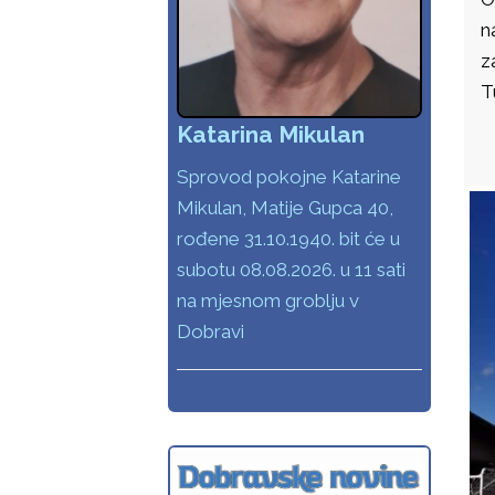
n
z
T
Katarina Mikulan
Sprovod pokojne Katarine
Mikulan, Matije Gupca 40,
rođene 31.10.1940. bit će u
subotu 08.08.2026. u 11 sati
na mjesnom groblju v
Dobravi