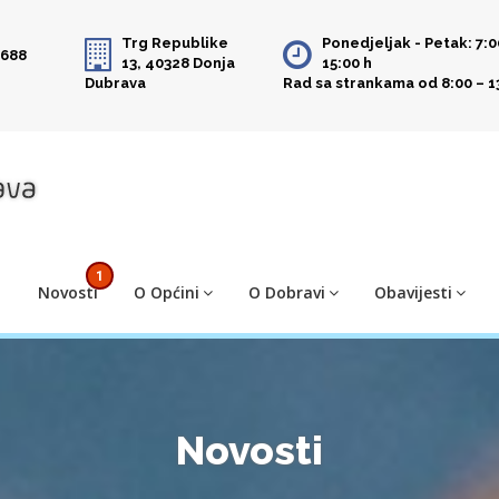
Trg Republike
Ponedjeljak - Petak: 7:0
 688
13, 40328 Donja
15:00 h
Dubrava
Rad sa strankama od 8:00 – 1
1
Novosti
O Općini
O Dobravi
Obavijesti
Novosti