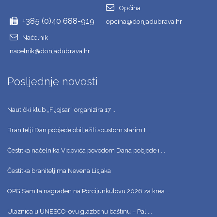
Općina
+385 (0)40 688-919
opcina@donjadubrava.hr
Načelnik
nacelnik@donjadubrava.hr
Posljednje novosti
Nautički klub „Fljojsar“ organizira 17 ...
Branitelji Dan pobjede obilježili spustom starim t ...
Čestitka načelnika Vidovića povodom Dana pobjede i ...
Čestitka braniteljima Nevena Lisjaka
OPG Samita nagrađen na Porcijunkulovu 2026 za krea ...
Ulaznica u UNESCO-ovu glazbenu baštinu – Pal ...