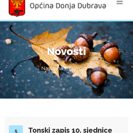
Novosti
Naslovna
Novosti
Tonski zapis 10. sjednice
5