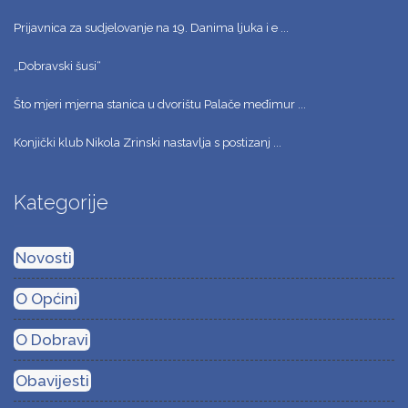
Prijavnica za sudjelovanje na 19. Danima ljuka i e ...
„Dobravski šusi“
Što mjeri mjerna stanica u dvorištu Palače međimur ...
Konjički klub Nikola Zrinski nastavlja s postizanj ...
Kategorije
Novosti
O Općini
O Dobravi
Obavijesti